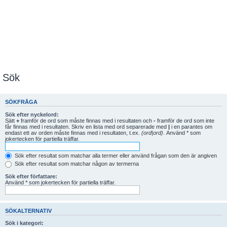
Sök
SÖKFRÅGA
Sök efter nyckelord:
Sätt
+
framför de ord som måste finnas med i resultaten och
-
framför de ord som inte
får finnas med i resultaten. Skriv en lista med ord separerade med
|
i en parantes om
endast ett av orden måste finnas med i resultaten, t.ex.
(ord|ord)
. Använd * som
jokertecken för partiella träffar.
Sök efter resultat som matchar alla termer eller använd frågan som den är angiven
Sök efter resultat som matchar någon av termerna
Sök efter författare:
Använd * som jokertecken för partiella träffar.
SÖKALTERNATIV
Sök i kategori: