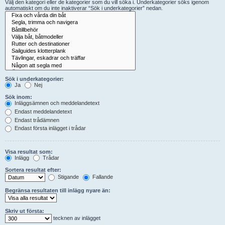
Välj den kategori eller de kategorier som du vill söka i. Underkategorier söks igenom
automatiskt om du inte inaktiverar “Sök i underkategorier” nedan.
Sök i underkategorier:
Ja
Nej
Sök inom:
Inläggsämnen och meddelandetext
Endast meddelandetext
Endast trådämnen
Endast första inlägget i trådar
Visa resultat som:
Inlägg
Trådar
Sortera resultat efter:
Stigande
Fallande
Begränsa resultaten till inlägg nyare än:
Skriv ut första:
tecknen av inlägget