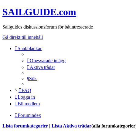
SAILGUIDE.com
Sailguides diskussionsforum för båtintresserade
Gå direkt till innehåll
Snabblänkar
Obesvarade inlägg
Aktiva trådar
Sök
>
FAQ
Logga in
Bli medlem
Forumindex
Lista forumkategorier
|
Lista Aktiva trådar
(alla forumkategorier