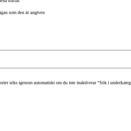
lla träffar.
frågan som den är angiven
gorier söks igenom automatiskt om du inte inaktiverar “Sök i underkateg