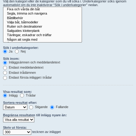
Välj den kategori eller de kategorier som du vill söka i. Underkategorier söks igenom
automatiskt om du inte inaktiverar “Sök i underkategorier” nedan.
Sök i underkategorier:
Ja
Nej
Sök inom:
Inläggsämnen och meddelandetext
Endast meddelandetext
Endast trådämnen
Endast första inlägget i trådar
Visa resultat som:
Inlägg
Trådar
Sortera resultat efter:
Stigande
Fallande
Begränsa resultaten till inlägg nyare än:
Skriv ut första:
tecknen av inlägget