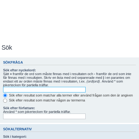
Sök
SÖKFRÅGA
Sök efter nyckelord:
Sätt
+
framför de ord som måste finnas med i resultaten och
-
framför de ord som inte
får finnas med i resultaten. Skriv en lista med ord separerade med
|
i en parantes om
endast ett av orden måste finnas med i resultaten, t.ex.
(ord|ord)
. Använd * som
jokertecken för partiella träffar.
Sök efter resultat som matchar alla termer eller använd frågan som den är angiven
Sök efter resultat som matchar någon av termerna
Sök efter författare:
Använd * som jokertecken för partiella träffar.
SÖKALTERNATIV
Sök i kategori: