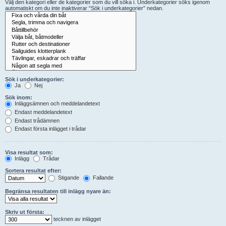
Välj den kategori eller de kategorier som du vill söka i. Underkategorier söks igenom
automatiskt om du inte inaktiverar “Sök i underkategorier” nedan.
Sök i underkategorier:
Ja
Nej
Sök inom:
Inläggsämnen och meddelandetext
Endast meddelandetext
Endast trådämnen
Endast första inlägget i trådar
Visa resultat som:
Inlägg
Trådar
Sortera resultat efter:
Stigande
Fallande
Begränsa resultaten till inlägg nyare än:
Skriv ut första:
tecknen av inlägget