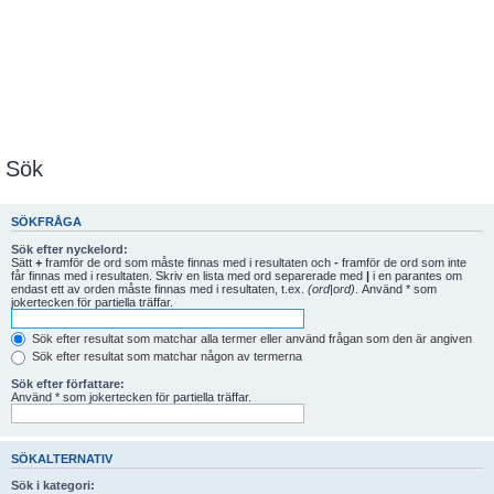
Sök
SÖKFRÅGA
Sök efter nyckelord:
Sätt
+
framför de ord som måste finnas med i resultaten och
-
framför de ord som inte
får finnas med i resultaten. Skriv en lista med ord separerade med
|
i en parantes om
endast ett av orden måste finnas med i resultaten, t.ex.
(ord|ord)
. Använd * som
jokertecken för partiella träffar.
Sök efter resultat som matchar alla termer eller använd frågan som den är angiven
Sök efter resultat som matchar någon av termerna
Sök efter författare:
Använd * som jokertecken för partiella träffar.
SÖKALTERNATIV
Sök i kategori: