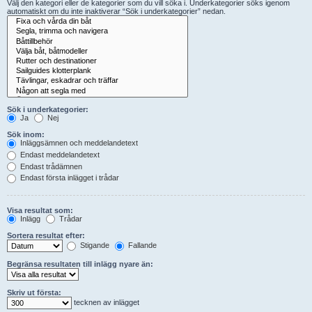
Välj den kategori eller de kategorier som du vill söka i. Underkategorier söks igenom
automatiskt om du inte inaktiverar “Sök i underkategorier” nedan.
Sök i underkategorier:
Ja
Nej
Sök inom:
Inläggsämnen och meddelandetext
Endast meddelandetext
Endast trådämnen
Endast första inlägget i trådar
Visa resultat som:
Inlägg
Trådar
Sortera resultat efter:
Stigande
Fallande
Begränsa resultaten till inlägg nyare än:
Skriv ut första:
tecknen av inlägget