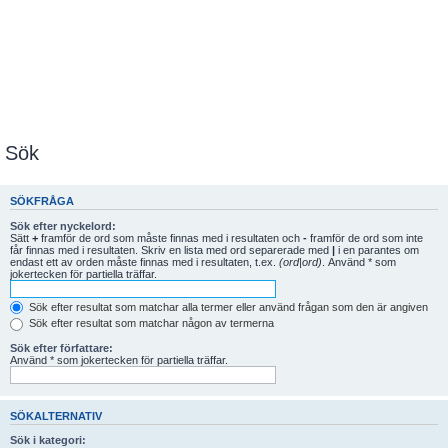
Sök
SÖKFRÅGA
Sök efter nyckelord:
Sätt
+
framför de ord som måste finnas med i resultaten och
-
framför de ord som inte
får finnas med i resultaten. Skriv en lista med ord separerade med
|
i en parantes om
endast ett av orden måste finnas med i resultaten, t.ex.
(ord|ord)
. Använd * som
jokertecken för partiella träffar.
Sök efter resultat som matchar alla termer eller använd frågan som den är angiven
Sök efter resultat som matchar någon av termerna
Sök efter författare:
Använd * som jokertecken för partiella träffar.
SÖKALTERNATIV
Sök i kategori: