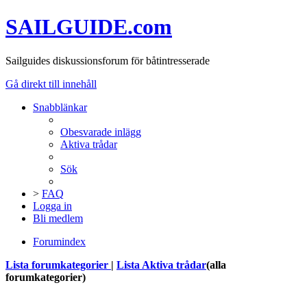
SAILGUIDE.com
Sailguides diskussionsforum för båtintresserade
Gå direkt till innehåll
Snabblänkar
Obesvarade inlägg
Aktiva trådar
Sök
>
FAQ
Logga in
Bli medlem
Forumindex
Lista forumkategorier
|
Lista Aktiva trådar
(alla
forumkategorier)