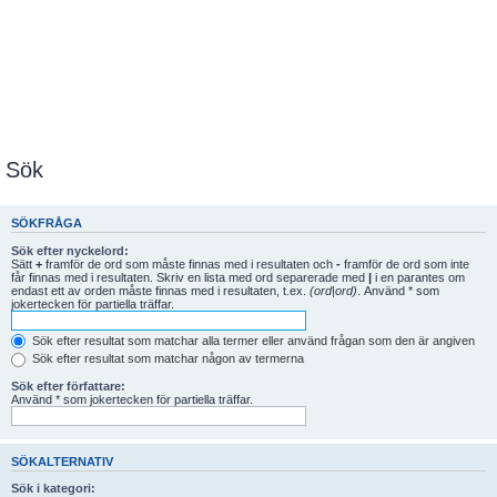
Sök
SÖKFRÅGA
Sök efter nyckelord:
Sätt
+
framför de ord som måste finnas med i resultaten och
-
framför de ord som inte
får finnas med i resultaten. Skriv en lista med ord separerade med
|
i en parantes om
endast ett av orden måste finnas med i resultaten, t.ex.
(ord|ord)
. Använd * som
jokertecken för partiella träffar.
Sök efter resultat som matchar alla termer eller använd frågan som den är angiven
Sök efter resultat som matchar någon av termerna
Sök efter författare:
Använd * som jokertecken för partiella träffar.
SÖKALTERNATIV
Sök i kategori: