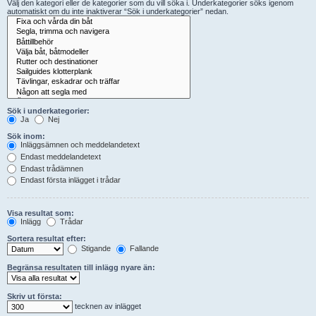
Välj den kategori eller de kategorier som du vill söka i. Underkategorier söks igenom
automatiskt om du inte inaktiverar “Sök i underkategorier” nedan.
Sök i underkategorier:
Ja
Nej
Sök inom:
Inläggsämnen och meddelandetext
Endast meddelandetext
Endast trådämnen
Endast första inlägget i trådar
Visa resultat som:
Inlägg
Trådar
Sortera resultat efter:
Stigande
Fallande
Begränsa resultaten till inlägg nyare än:
Skriv ut första:
tecknen av inlägget