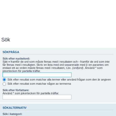
Sök
SÖKFRÅGA
Sök efter nyckelord:
Sätt
+
framför de ord som måste finnas med i resultaten och
-
framför de ord som inte
får finnas med i resultaten. Skriv en lista med ord separerade med
|
i en parantes om
endast ett av orden måste finnas med i resultaten, t.ex.
(ord|ord)
. Använd * som
jokertecken för partiella träffar.
Sök efter resultat som matchar alla termer eller använd frågan som den är angiven
Sök efter resultat som matchar någon av termerna
Sök efter författare:
Använd * som jokertecken för partiella träffar.
SÖKALTERNATIV
Sök i kategori: