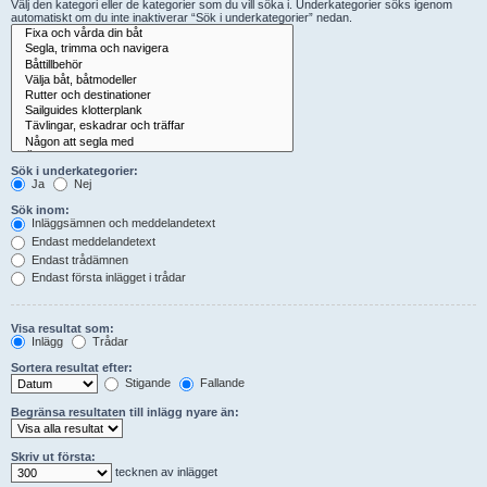
Välj den kategori eller de kategorier som du vill söka i. Underkategorier söks igenom
automatiskt om du inte inaktiverar “Sök i underkategorier” nedan.
Sök i underkategorier:
Ja
Nej
Sök inom:
Inläggsämnen och meddelandetext
Endast meddelandetext
Endast trådämnen
Endast första inlägget i trådar
Visa resultat som:
Inlägg
Trådar
Sortera resultat efter:
Stigande
Fallande
Begränsa resultaten till inlägg nyare än:
Skriv ut första:
tecknen av inlägget