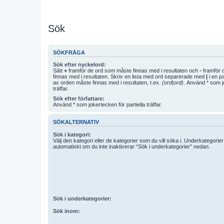
Sök
SÖKFRÅGA
Sök efter nyckelord:
Sätt
+
framför de ord som måste finnas med i resultaten och
-
framför d
finnas med i resultaten. Skriv en lista med ord separerade med
|
i en p
av orden måste finnas med i resultaten, t.ex.
(ord|ord)
. Använd * som jo
träffar.
Sök efter författare:
Använd * som jokertecken för partiella träffar.
SÖKALTERNATIV
Sök i kategori:
Välj den kategori eller de kategorier som du vill söka i. Underkategori
automatiskt om du inte inaktiverar “Sök i underkategorier” nedan.
Sök i underkategorier:
Sök inom: