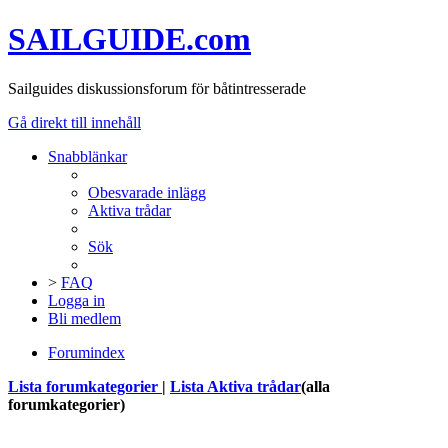
SAILGUIDE.com
Sailguides diskussionsforum för båtintresserade
Gå direkt till innehåll
Snabblänkar
Obesvarade inlägg
Aktiva trådar
Sök
>
FAQ
Logga in
Bli medlem
Forumindex
Lista forumkategorier
|
Lista Aktiva trådar
(alla
forumkategorier)