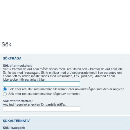
Sök
SÖKFRÅGA
Sök efter nyckelord:
Sätt
+
framför de ord som måste finnas med i resultaten och
-
framför de ord som inte
får finnas med i resultaten. Skriv en lista med ord separerade med
|
i en parantes om
endast ett av orden måste finnas med i resultaten, t.ex.
(ord|ord)
. Använd * som
jokertecken för partiella träffar.
Sök efter resultat som matchar alla termer eller använd frågan som den är angiven
Sök efter resultat som matchar någon av termerna
Sök efter författare:
Använd * som jokertecken för partiella träffar.
SÖKALTERNATIV
Sök i kategori: