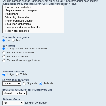
Välj den kategori eller de kategorier som du vill söka i. Underkategorier söks igenom
automatiskt om du inte inaktiverar “Sök i underkategorier” nedan.
Sök i underkategorier:
Ja
Nej
Sök inom:
Inläggsämnen och meddelandetext
Endast meddelandetext
Endast trådämnen
Endast första inlägget i trådar
Visa resultat som:
Inlägg
Trådar
Sortera resultat efter:
Stigande
Fallande
Begränsa resultaten till inlägg nyare än:
Skriv ut första:
tecknen av inlägget