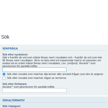
Sök
SÖKFRÅGA
Sök efter nyckelord:
Sätt
+
framför de ord som måste finnas med i resultaten och
-
framför de ord som inte
får finnas med i resultaten. Skriv en lista med ord separerade med
|
i en parantes om
endast ett av orden måste finnas med i resultaten, t.ex.
(ord|ord)
. Använd * som
jokertecken för partiella träffar.
Sök efter resultat som matchar alla termer eller använd frågan som den är angiven
Sök efter resultat som matchar någon av termerna
Sök efter författare:
Använd * som jokertecken för partiella träffar.
SÖKALTERNATIV
Sök i kategori: