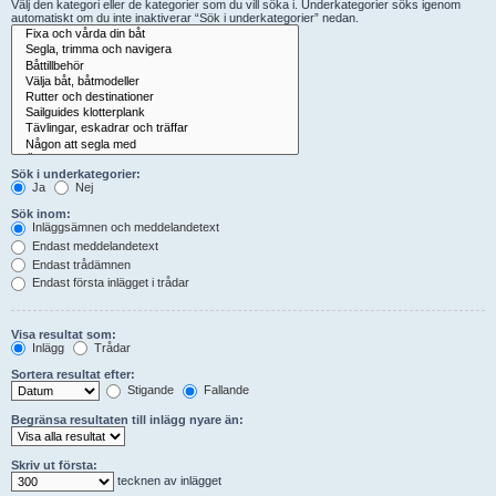
Välj den kategori eller de kategorier som du vill söka i. Underkategorier söks igenom
automatiskt om du inte inaktiverar “Sök i underkategorier” nedan.
Sök i underkategorier:
Ja
Nej
Sök inom:
Inläggsämnen och meddelandetext
Endast meddelandetext
Endast trådämnen
Endast första inlägget i trådar
Visa resultat som:
Inlägg
Trådar
Sortera resultat efter:
Stigande
Fallande
Begränsa resultaten till inlägg nyare än:
Skriv ut första:
tecknen av inlägget