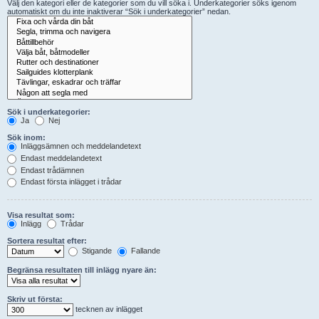
Välj den kategori eller de kategorier som du vill söka i. Underkategorier söks igenom
automatiskt om du inte inaktiverar “Sök i underkategorier” nedan.
Sök i underkategorier:
Ja
Nej
Sök inom:
Inläggsämnen och meddelandetext
Endast meddelandetext
Endast trådämnen
Endast första inlägget i trådar
Visa resultat som:
Inlägg
Trådar
Sortera resultat efter:
Stigande
Fallande
Begränsa resultaten till inlägg nyare än:
Skriv ut första:
tecknen av inlägget