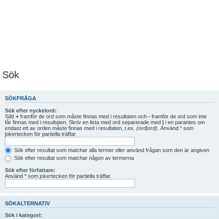
Sök
SÖKFRÅGA
Sök efter nyckelord:
Sätt
+
framför de ord som måste finnas med i resultaten och
-
framför de ord som inte
får finnas med i resultaten. Skriv en lista med ord separerade med
|
i en parantes om
endast ett av orden måste finnas med i resultaten, t.ex.
(ord|ord)
. Använd * som
jokertecken för partiella träffar.
Sök efter resultat som matchar alla termer eller använd frågan som den är angiven
Sök efter resultat som matchar någon av termerna
Sök efter författare:
Använd * som jokertecken för partiella träffar.
SÖKALTERNATIV
Sök i kategori: