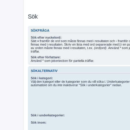
Sök
SÖKFRÅGA
Sök efter nyckelord:
Sätt
+
framför de ord som måste finnas med i resultaten och
-
framför d
finnas med i resultaten. Skriv en lista med ord separerade med
|
i en p
av orden måste finnas med i resultaten, t.ex.
(ord|ord)
. Använd * som jo
träffar.
Sök efter författare:
Använd * som jokertecken för partiella träffar.
SÖKALTERNATIV
Sök i kategori:
Välj den kategori eller de kategorier som du vill söka i. Underkategori
automatiskt om du inte inaktiverar “Sök i underkategorier” nedan.
Sök i underkategorier:
Sök inom: