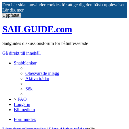
Den här sidan använder cookies för att ge dig den bästa upplevelsen.
Lär dig mer
Uppfattat!
SAILGUIDE.com
Sailguides diskussionsforum för båtintresserade
Gå direkt till innehåll
Snabblänkar
Obesvarade inlägg
Aktiva trådar
Sök
>
FAQ
Logga in
Bli medlem
Forumindex