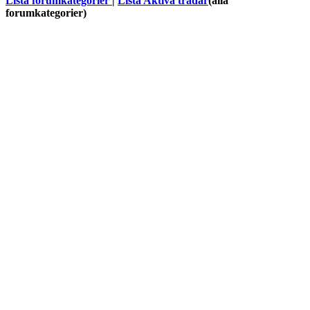
Lista forumkategorier
|
Lista Aktiva trådar
(alla
forumkategorier)