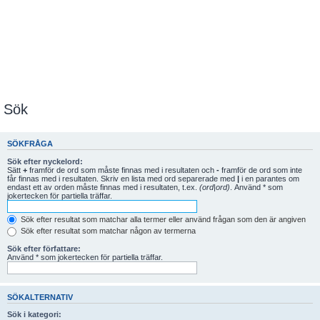
Sök
SÖKFRÅGA
Sök efter nyckelord:
Sätt
+
framför de ord som måste finnas med i resultaten och
-
framför de ord som inte
får finnas med i resultaten. Skriv en lista med ord separerade med
|
i en parantes om
endast ett av orden måste finnas med i resultaten, t.ex.
(ord|ord)
. Använd * som
jokertecken för partiella träffar.
Sök efter resultat som matchar alla termer eller använd frågan som den är angiven
Sök efter resultat som matchar någon av termerna
Sök efter författare:
Använd * som jokertecken för partiella träffar.
SÖKALTERNATIV
Sök i kategori: