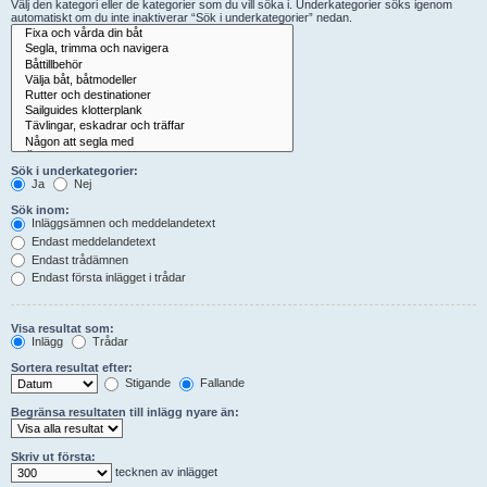
Välj den kategori eller de kategorier som du vill söka i. Underkategorier söks igenom
automatiskt om du inte inaktiverar “Sök i underkategorier” nedan.
Sök i underkategorier:
Ja
Nej
Sök inom:
Inläggsämnen och meddelandetext
Endast meddelandetext
Endast trådämnen
Endast första inlägget i trådar
Visa resultat som:
Inlägg
Trådar
Sortera resultat efter:
Stigande
Fallande
Begränsa resultaten till inlägg nyare än:
Skriv ut första:
tecknen av inlägget