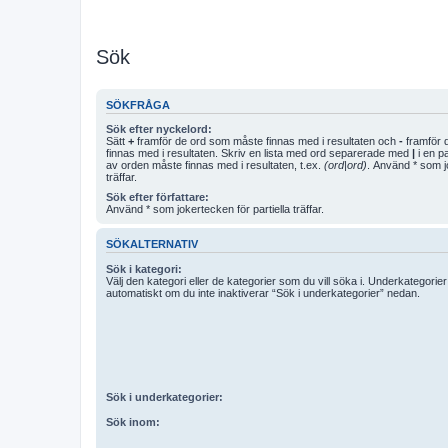
Sök
SÖKFRÅGA
Sök efter nyckelord:
Sätt
+
framför de ord som måste finnas med i resultaten och
-
framför d
finnas med i resultaten. Skriv en lista med ord separerade med
|
i en p
av orden måste finnas med i resultaten, t.ex.
(ord|ord)
. Använd * som jo
träffar.
Sök efter författare:
Använd * som jokertecken för partiella träffar.
SÖKALTERNATIV
Sök i kategori:
Välj den kategori eller de kategorier som du vill söka i. Underkategori
automatiskt om du inte inaktiverar “Sök i underkategorier” nedan.
Sök i underkategorier:
Sök inom: