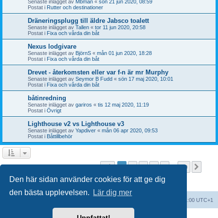
Senaste inlägget av
Mbman
«
sön 21 jun 2020, 08:59
Postat i
Rutter och destinationer
Dräneringsplugg till äldre Jabsco toalett
Senaste inlägget av
Tallen
«
tor 11 jun 2020, 20:58
Postat i
Fixa och vårda din båt
Nexus lodgivare
Senaste inlägget av
BjörnS
«
mån 01 jun 2020, 18:28
Postat i
Fixa och vårda din båt
Drevet - återkomsten eller var f-n är mr Murphy
Senaste inlägget av
Seymor B Fudd
«
sön 17 maj 2020, 10:01
Postat i
Fixa och vårda din båt
båtinredning
Senaste inlägget av
gariros
«
tis 12 maj 2020, 11:19
Postat i
Övrigt
Lighthouse v2 vs Lighthouse v3
Senaste inlägget av
Yapdiver
«
mån 06 apr 2020, 09:53
Postat i
Båttillbehör
Sida
1
av
20
1
2
3
4
5
20
Näst
Sökningen fann fler än 1000 träffar
…
Den här sidan använder cookies för att ge dig
den bästa upplevelsen.
Lär dig mer
Forumindex
Alla tidsangivelser är UTC+01:00 UTC+1
Uppfattat!
Drivs av
phpBB
® Forum Software © phpBB Limited