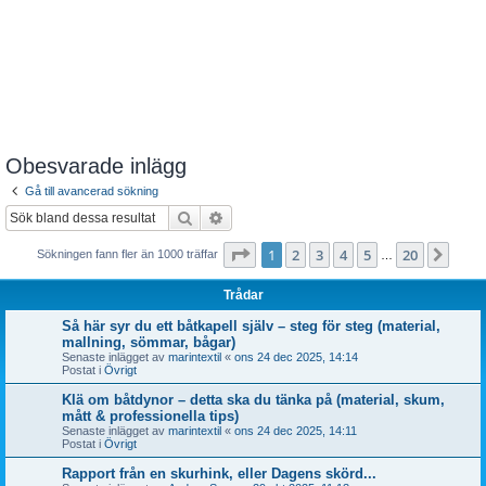
Obesvarade inlägg
Gå till avancerad sökning
Sök
Avancerad sökning
Sida
1
av
20
1
2
3
4
5
20
Näst
Sökningen fann fler än 1000 träffar
…
Trådar
Så här syr du ett båtkapell själv – steg för steg (material,
mallning, sömmar, bågar)
Senaste inlägget av
marintextil
«
ons 24 dec 2025, 14:14
Postat i
Övrigt
Klä om båtdynor – detta ska du tänka på (material, skum,
mått & professionella tips)
Senaste inlägget av
marintextil
«
ons 24 dec 2025, 14:11
Postat i
Övrigt
Rapport från en skurhink, eller Dagens skörd...