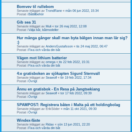
Bomvev til rullebom
Senaste inlägget av
TrondRane
«
mån 06 jun 2022, 15:34
Postat i
Båttillbehör
Gib sea 31
Senaste inlägget av
Muli
«
tor 26 maj 2022, 12:08
Postat i
Välja båt, båtmodeller
Hur många gånger skall man byta bälgen innan man lär sig?
:)
Senaste inlägget av
AndersGustafsson
«
tis 24 maj 2022, 06:47
Postat i
Fixa och vårda din båt
Vägen mot lithium batterier
Senaste inlägget av
omega
«
tis 22 feb 2022, 15:31
Postat i
Fixa och vårda din båt
4:e gratisboken av sjökapten Sigurd Sternvall
Senaste inlägget av
Seawolf
«
lör 19 feb 2022, 17:34
Postat i
Övrigt
Ännu en gratisbok - En Resa på Jangtsekiang
Senaste inlägget av
Seawolf
«
tor 17 feb 2022, 09:39
Postat i
Övrigt
SPAMPOST: Registrera båten i Malta på ett holdingbolag
Senaste inlägget av
ErikSöder
«
mån 11 okt 2021, 09:30
Postat i
Övrigt
Windex-fäste
Senaste inlägget av
Ridax
«
sön 13 jun 2021, 22:20
Postat i
Fixa och vårda din båt