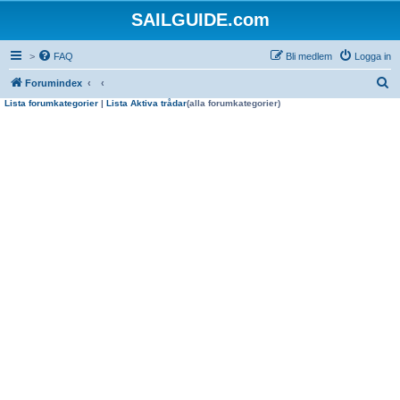
SAILGUIDE.com
>
FAQ
Bli medlem
Logga in
S
Forumindex
Lista forumkategorier
|
Lista Aktiva trådar
(alla forumkategorier)
ö
k