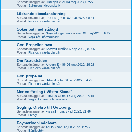
Senaste inlägget av
Omegan
«
tor 04 maj 2023, 07:22
Postat i
Sailguides klotterplank
Läckande dieselanslutning
Senaste inlägget av
Fredrik_ff
«
tis 02 maj 2023, 08:41
Postat i
Fixa och vårda din båt
Söker båt med ståhöjd
Senaste inlägget av
Guylookingatboats
«
mån 01 maj 2023, 16:19
Postat i
Välja båt, båtmodeller
Gori Propeller, svar
Senaste inlägget av
Seawolf
«
mån 05 sep 2022, 06:05
Postat i
Fixa och vårda din båt
Om Nexustråden
Senaste inlägget av
Anders S
«
lör 03 sep 2022, 16:28
Postat i
Fixa och vårda din båt
Gori propeller
Senaste inlägget av
UrbanT
«
tor 01 sep 2022, 14:22
Postat i
Fixa och vårda din båt
Marina förslag i Västra Skåne?
Senaste inlägget av
tomasis
«
ons 17 aug 2022, 15:15
Postat i
Segla, trimma och navigera
Segling, Örebro till Göteborg.
Senaste inlägget av
Flizzaff
«
ons 27 jul 2022, 21:46
Postat i
Övrigt
Raymarine vindgivare
Senaste inlägget av
AnDa
«
sön 12 jun 2022, 19:55
Postat i
Båttillbehör