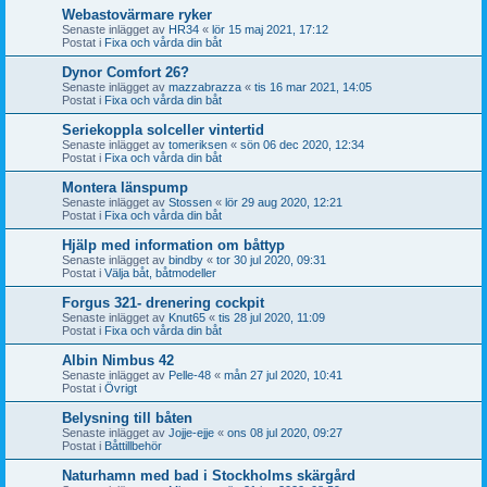
Webastovärmare ryker
Senaste inlägget av
HR34
«
lör 15 maj 2021, 17:12
Postat i
Fixa och vårda din båt
Dynor Comfort 26?
Senaste inlägget av
mazzabrazza
«
tis 16 mar 2021, 14:05
Postat i
Fixa och vårda din båt
Seriekoppla solceller vintertid
Senaste inlägget av
tomeriksen
«
sön 06 dec 2020, 12:34
Postat i
Fixa och vårda din båt
Montera länspump
Senaste inlägget av
Stossen
«
lör 29 aug 2020, 12:21
Postat i
Fixa och vårda din båt
Hjälp med information om båttyp
Senaste inlägget av
bindby
«
tor 30 jul 2020, 09:31
Postat i
Välja båt, båtmodeller
Forgus 321- drenering cockpit
Senaste inlägget av
Knut65
«
tis 28 jul 2020, 11:09
Postat i
Fixa och vårda din båt
Albin Nimbus 42
Senaste inlägget av
Pelle-48
«
mån 27 jul 2020, 10:41
Postat i
Övrigt
Belysning till båten
Senaste inlägget av
Jojje-ejje
«
ons 08 jul 2020, 09:27
Postat i
Båttillbehör
Naturhamn med bad i Stockholms skärgård