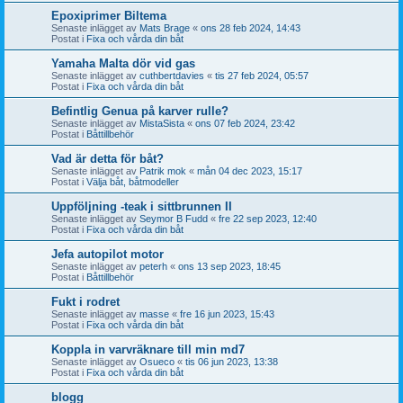
Epoxiprimer Biltema
Senaste inlägget av
Mats Brage
«
ons 28 feb 2024, 14:43
Postat i
Fixa och vårda din båt
Yamaha Malta dör vid gas
Senaste inlägget av
cuthbertdavies
«
tis 27 feb 2024, 05:57
Postat i
Fixa och vårda din båt
Befintlig Genua på karver rulle?
Senaste inlägget av
MistaSista
«
ons 07 feb 2024, 23:42
Postat i
Båttillbehör
Vad är detta för båt?
Senaste inlägget av
Patrik mok
«
mån 04 dec 2023, 15:17
Postat i
Välja båt, båtmodeller
Uppföljning -teak i sittbrunnen II
Senaste inlägget av
Seymor B Fudd
«
fre 22 sep 2023, 12:40
Postat i
Fixa och vårda din båt
Jefa autopilot motor
Senaste inlägget av
peterh
«
ons 13 sep 2023, 18:45
Postat i
Båttillbehör
Fukt i rodret
Senaste inlägget av
masse
«
fre 16 jun 2023, 15:43
Postat i
Fixa och vårda din båt
Koppla in varvräknare till min md7
Senaste inlägget av
Osueco
«
tis 06 jun 2023, 13:38
Postat i
Fixa och vårda din båt
blogg