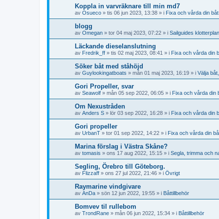
Koppla in varvräknare till min md7
av
Osueco
» tis 06 jun 2023, 13:38 » i
Fixa och vårda din båt
blogg
av
Omegan
» tor 04 maj 2023, 07:22 » i
Sailguides klotterpla
Läckande dieselanslutning
av
Fredrik_ff
» tis 02 maj 2023, 08:41 » i
Fixa och vårda din 
Söker båt med ståhöjd
av
Guylookingatboats
» mån 01 maj 2023, 16:19 » i
Välja båt
Gori Propeller, svar
av
Seawolf
» mån 05 sep 2022, 06:05 » i
Fixa och vårda din 
Om Nexustråden
av
Anders S
» lör 03 sep 2022, 16:28 » i
Fixa och vårda din 
Gori propeller
av
UrbanT
» tor 01 sep 2022, 14:22 » i
Fixa och vårda din bå
Marina förslag i Västra Skåne?
av
tomasis
» ons 17 aug 2022, 15:15 » i
Segla, trimma och n
Segling, Örebro till Göteborg.
av
Flizzaff
» ons 27 jul 2022, 21:46 » i
Övrigt
Raymarine vindgivare
av
AnDa
» sön 12 jun 2022, 19:55 » i
Båttillbehör
Bomvev til rullebom
av
TrondRane
» mån 06 jun 2022, 15:34 » i
Båttillbehör