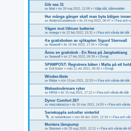
Gib sea 31
av
Muli
» tor 26 maj 2022, 12:08 » i
Välja båt, båtmodeller
Hur många gånger skall man byta bälgen innan 
av
AndersGustafsson
» tis 24 maj 2022, 06:47 » i
Fixa och v
Vägen mot lithium batterier
av
omega
» tis 22 feb 2022, 15:31 » i
Fixa och vårda din båt
4:e gratisboken av sjökapten Sigurd Sternvall
av
Seawolf
» lör 19 feb 2022, 17:34 » i
Övrigt
Ännu en gratisbok - En Resa på Jangtsekiang
av
Seawolf
» tor 17 feb 2022, 09:39 » i
Övrigt
SPAMPOST: Registrera båten i Malta på ett hol
av
ErikSöder
» mån 11 okt 2021, 09:30 » i
Övrigt
Windex-fäste
av
Ridax
» sön 13 jun 2021, 22:20 » i
Fixa och vårda din båt
Webastovärmare ryker
av
HR34
» lör 15 maj 2021, 17:12 » i
Fixa och vårda din båt
Dynor Comfort 26?
av
mazzabrazza
» tis 16 mar 2021, 14:05 » i
Fixa och vårda 
Seriekoppla solceller vintertid
av
tomeriksen
» sön 06 dec 2020, 12:34 » i
Fixa och vår
Montera länspump
av
Stossen
» lör 29 aug 2020, 12:21 » i
Fixa och vårda din b