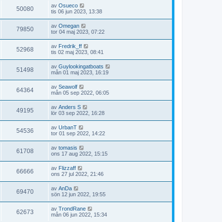
av
Osueco
50080
tis 06 jun 2023, 13:38
av
Omegan
79850
tor 04 maj 2023, 07:22
av
Fredrik_ff
52968
tis 02 maj 2023, 08:41
av
Guylookingatboats
51498
mån 01 maj 2023, 16:19
av
Seawolf
64364
mån 05 sep 2022, 06:05
av
Anders S
49195
lör 03 sep 2022, 16:28
av
UrbanT
54536
tor 01 sep 2022, 14:22
av
tomasis
61708
ons 17 aug 2022, 15:15
av
Flizzaff
66666
ons 27 jul 2022, 21:46
av
AnDa
69470
sön 12 jun 2022, 19:55
av
TrondRane
62673
mån 06 jun 2022, 15:34