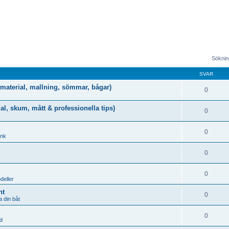
Sökning
SVAR
g (material, mallning, sömmar, bågar)
0
al, skum, mått & professionella tips)
0
0
ank
0
0
deller
nt
0
 din båt
0
d