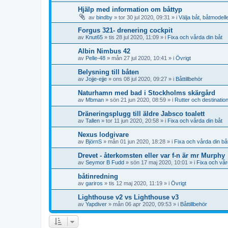
Hjälp med information om båttyp
av
bindby
» tor 30 jul 2020, 09:31 » i
Välja båt, båtmodell
Forgus 321- drenering cockpit
av
Knut65
» tis 28 jul 2020, 11:09 » i
Fixa och vårda din båt
Albin Nimbus 42
av
Pelle-48
» mån 27 jul 2020, 10:41 » i
Övrigt
Belysning till båten
av
Jojje-ejje
» ons 08 jul 2020, 09:27 » i
Båttillbehör
Naturhamn med bad i Stockholms skärgård
av
Mbman
» sön 21 jun 2020, 08:59 » i
Rutter och destinatio
Dräneringsplugg till äldre Jabsco toalett
av
Tallen
» tor 11 jun 2020, 20:58 » i
Fixa och vårda din båt
Nexus lodgivare
av
BjörnS
» mån 01 jun 2020, 18:28 » i
Fixa och vårda din bå
Drevet - återkomsten eller var f-n är mr Murphy
av
Seymor B Fudd
» sön 17 maj 2020, 10:01 » i
Fixa och vår
båtinredning
av
gariros
» tis 12 maj 2020, 11:19 » i
Övrigt
Lighthouse v2 vs Lighthouse v3
av
Yapdiver
» mån 06 apr 2020, 09:53 » i
Båttillbehör