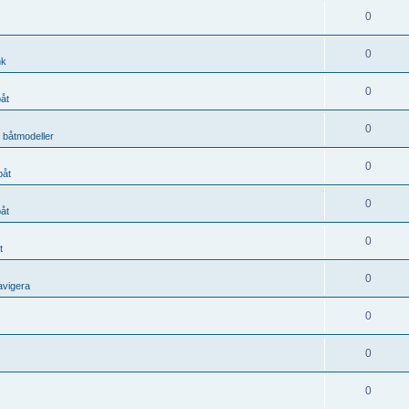
0
0
nk
0
båt
0
, båtmodeller
0
båt
0
båt
0
t
0
avigera
0
0
0