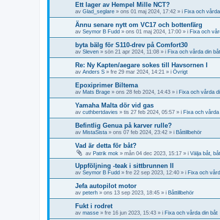
Ett lager av Hempel Mille NCT?
av
Glad_seglare
» ons 01 maj 2024, 17:42 » i
Fixa och vårda
Ännu senare nytt om VC17 och bottenfärg
av
Seymor B Fudd
» ons 01 maj 2024, 17:00 » i
Fixa och vår
byta bälg för S110-drev på Comfort30
av
Sleven
» sön 21 apr 2024, 11:08 » i
Fixa och vårda din bå
Re: Ny Kapten/aegare sokes till Havsornen I
av
Anders S
» fre 29 mar 2024, 14:21 » i
Övrigt
Epoxiprimer Biltema
av
Mats Brage
» ons 28 feb 2024, 14:43 » i
Fixa och vårda di
Yamaha Malta dör vid gas
av
cuthbertdavies
» tis 27 feb 2024, 05:57 » i
Fixa och vårda 
Befintlig Genua på karver rulle?
av
MistaSista
» ons 07 feb 2024, 23:42 » i
Båttillbehör
Vad är detta för båt?
av
Patrik mok
» mån 04 dec 2023, 15:17 » i
Välja båt, bå
Uppföljning -teak i sittbrunnen II
av
Seymor B Fudd
» fre 22 sep 2023, 12:40 » i
Fixa och vård
Jefa autopilot motor
av
peterh
» ons 13 sep 2023, 18:45 » i
Båttillbehör
Fukt i rodret
av
masse
» fre 16 jun 2023, 15:43 » i
Fixa och vårda din båt