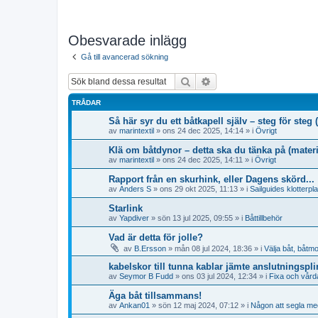
Obesvarade inlägg
Gå till avancerad sökning
Sök
Avancerad sökning
TRÅDAR
Så här syr du ett båtkapell själv – steg för ste
av
marintextil
» ons 24 dec 2025, 14:14 » i
Övrigt
Klä om båtdynor – detta ska du tänka på (materi
av
marintextil
» ons 24 dec 2025, 14:11 » i
Övrigt
Rapport från en skurhink, eller Dagens skörd...
av
Anders S
» ons 29 okt 2025, 11:13 » i
Sailguides klotterpl
Starlink
av
Yapdiver
» sön 13 jul 2025, 09:55 » i
Båttillbehör
Vad är detta för jolle?
av
B.Ersson
» mån 08 jul 2024, 18:36 » i
Välja båt, båtmo
kabelskor till tunna kablar jämte anslutningspli
av
Seymor B Fudd
» ons 03 jul 2024, 12:34 » i
Fixa och vårda
Äga båt tillsammans!
av
Ankan01
» sön 12 maj 2024, 07:12 » i
Någon att segla me