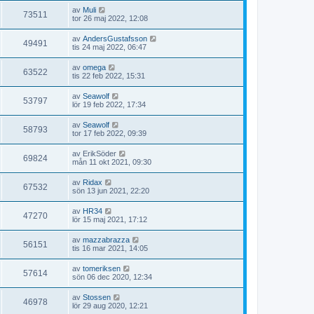
av
Muli
73511
tor 26 maj 2022, 12:08
av
AndersGustafsson
49491
tis 24 maj 2022, 06:47
av
omega
63522
tis 22 feb 2022, 15:31
av
Seawolf
53797
lör 19 feb 2022, 17:34
av
Seawolf
58793
tor 17 feb 2022, 09:39
av
ErikSöder
69824
mån 11 okt 2021, 09:30
av
Ridax
67532
sön 13 jun 2021, 22:20
av
HR34
47270
lör 15 maj 2021, 17:12
av
mazzabrazza
56151
tis 16 mar 2021, 14:05
av
tomeriksen
57614
sön 06 dec 2020, 12:34
av
Stossen
46978
lör 29 aug 2020, 12:21