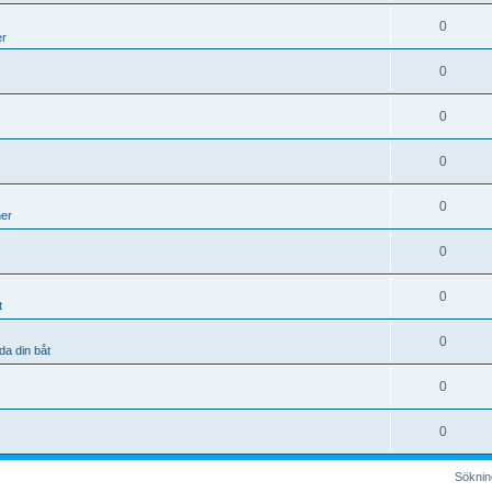
0
er
0
0
0
0
ner
0
0
t
0
da din båt
0
0
Sökning