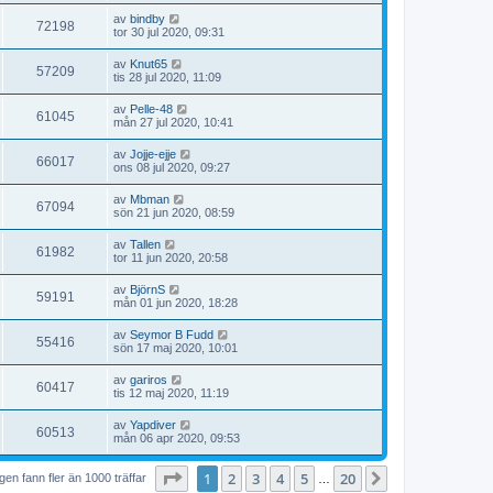
av
bindby
72198
tor 30 jul 2020, 09:31
av
Knut65
57209
tis 28 jul 2020, 11:09
av
Pelle-48
61045
mån 27 jul 2020, 10:41
av
Jojje-ejje
66017
ons 08 jul 2020, 09:27
av
Mbman
67094
sön 21 jun 2020, 08:59
av
Tallen
61982
tor 11 jun 2020, 20:58
av
BjörnS
59191
mån 01 jun 2020, 18:28
av
Seymor B Fudd
55416
sön 17 maj 2020, 10:01
av
gariros
60417
tis 12 maj 2020, 11:19
av
Yapdiver
60513
mån 06 apr 2020, 09:53
Sida
1
av
20
1
2
3
4
5
20
Nästa
en fann fler än 1000 träffar
…