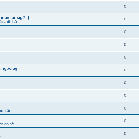
0
man lär sig? :)
0
årda din båt
0
0
0
dingbolag
0
0
0
0
din båt
0
da din båt
0
åt