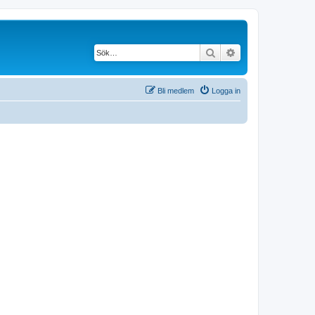
Sök
Avancerad söknin
Bli medlem
Logga in