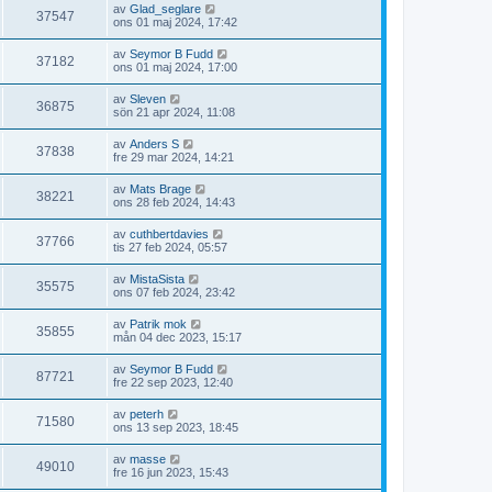
av
Glad_seglare
37547
ons 01 maj 2024, 17:42
av
Seymor B Fudd
37182
ons 01 maj 2024, 17:00
av
Sleven
36875
sön 21 apr 2024, 11:08
av
Anders S
37838
fre 29 mar 2024, 14:21
av
Mats Brage
38221
ons 28 feb 2024, 14:43
av
cuthbertdavies
37766
tis 27 feb 2024, 05:57
av
MistaSista
35575
ons 07 feb 2024, 23:42
av
Patrik mok
35855
mån 04 dec 2023, 15:17
av
Seymor B Fudd
87721
fre 22 sep 2023, 12:40
av
peterh
71580
ons 13 sep 2023, 18:45
av
masse
49010
fre 16 jun 2023, 15:43