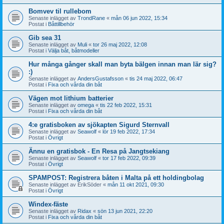
Bomvev til rullebom
Senaste inlägget av
TrondRane
«
mån 06 jun 2022, 15:34
Postat i
Båttillbehör
Gib sea 31
Senaste inlägget av
Muli
«
tor 26 maj 2022, 12:08
Postat i
Välja båt, båtmodeller
Hur många gånger skall man byta bälgen innan man lär sig?
:)
Senaste inlägget av
AndersGustafsson
«
tis 24 maj 2022, 06:47
Postat i
Fixa och vårda din båt
Vägen mot lithium batterier
Senaste inlägget av
omega
«
tis 22 feb 2022, 15:31
Postat i
Fixa och vårda din båt
4:e gratisboken av sjökapten Sigurd Sternvall
Senaste inlägget av
Seawolf
«
lör 19 feb 2022, 17:34
Postat i
Övrigt
Ännu en gratisbok - En Resa på Jangtsekiang
Senaste inlägget av
Seawolf
«
tor 17 feb 2022, 09:39
Postat i
Övrigt
SPAMPOST: Registrera båten i Malta på ett holdingbolag
Senaste inlägget av
ErikSöder
«
mån 11 okt 2021, 09:30
Postat i
Övrigt
Windex-fäste
Senaste inlägget av
Ridax
«
sön 13 jun 2021, 22:20
Postat i
Fixa och vårda din båt