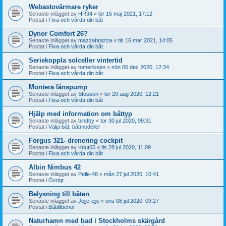
Webastovärmare ryker
Senaste inlägget av
HR34
«
lör 15 maj 2021, 17:12
Postat i
Fixa och vårda din båt
Dynor Comfort 26?
Senaste inlägget av
mazzabrazza
«
tis 16 mar 2021, 14:05
Postat i
Fixa och vårda din båt
Seriekoppla solceller vintertid
Senaste inlägget av
tomeriksen
«
sön 06 dec 2020, 12:34
Postat i
Fixa och vårda din båt
Montera länspump
Senaste inlägget av
Stossen
«
lör 29 aug 2020, 12:21
Postat i
Fixa och vårda din båt
Hjälp med information om båttyp
Senaste inlägget av
bindby
«
tor 30 jul 2020, 09:31
Postat i
Välja båt, båtmodeller
Forgus 321- drenering cockpit
Senaste inlägget av
Knut65
«
tis 28 jul 2020, 11:09
Postat i
Fixa och vårda din båt
Albin Nimbus 42
Senaste inlägget av
Pelle-48
«
mån 27 jul 2020, 10:41
Postat i
Övrigt
Belysning till båten
Senaste inlägget av
Jojje-ejje
«
ons 08 jul 2020, 09:27
Postat i
Båttillbehör
Naturhamn med bad i Stockholms skärgård