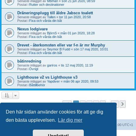
Senaste inlägget av
Mbman
«
sön 21 jun 2020, 08:59
Postat i
Rutter och destinationer
Dräneringsplugg till äldre Jabsco toalett
Senaste inlägget av
Tallen
«
tor 11 jun 2020, 20:58
Postat i
Fixa och vårda din båt
Nexus lodgivare
Senaste inlägget av
BjörnS
«
mån 01 jun 2020, 18:28
Postat i
Fixa och vårda din båt
Drevet - återkomsten eller var f-n är mr Murphy
Senaste inlägget av
Seymor B Fudd
«
sön 17 maj 2020, 10:01
Postat i
Fixa och vårda din båt
båtinredning
Senaste inlägget av
gariros
«
tis 12 maj 2020, 11:19
Postat i
Övrigt
Lighthouse v2 vs Lighthouse v3
Senaste inlägget av
Yapdiver
«
mån 06 apr 2020, 09:53
Postat i
Båttillbehör
Sida
1
av
20
1
2
3
4
5
20
Näst
Sökningen fann fler än 1000 träffar
…
Den här sidan använder cookies för att ge dig
den bästa upplevelsen.
Lär dig mer
Forumindex
Alla tidsangivelser är UTC+01:00 UTC+1
Uppfattat!
Drivs av
phpBB
® Forum Software © phpBB Limited