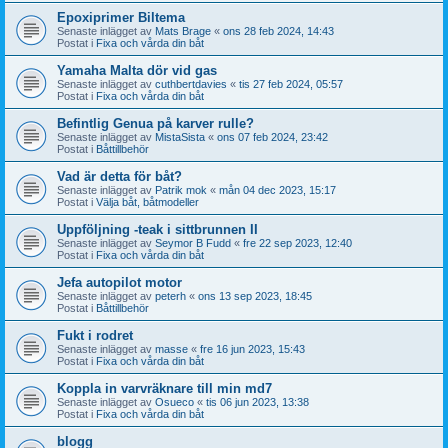
Epoxiprimer Biltema
Senaste inlägget av
Mats Brage
«
ons 28 feb 2024, 14:43
Postat i
Fixa och vårda din båt
Yamaha Malta dör vid gas
Senaste inlägget av
cuthbertdavies
«
tis 27 feb 2024, 05:57
Postat i
Fixa och vårda din båt
Befintlig Genua på karver rulle?
Senaste inlägget av
MistaSista
«
ons 07 feb 2024, 23:42
Postat i
Båttillbehör
Vad är detta för båt?
Senaste inlägget av
Patrik mok
«
mån 04 dec 2023, 15:17
Postat i
Välja båt, båtmodeller
Uppföljning -teak i sittbrunnen II
Senaste inlägget av
Seymor B Fudd
«
fre 22 sep 2023, 12:40
Postat i
Fixa och vårda din båt
Jefa autopilot motor
Senaste inlägget av
peterh
«
ons 13 sep 2023, 18:45
Postat i
Båttillbehör
Fukt i rodret
Senaste inlägget av
masse
«
fre 16 jun 2023, 15:43
Postat i
Fixa och vårda din båt
Koppla in varvräknare till min md7
Senaste inlägget av
Osueco
«
tis 06 jun 2023, 13:38
Postat i
Fixa och vårda din båt
blogg