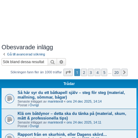
Obesvarade inlägg
Gå till avancerad sökning
Sök
Avancerad sökning
Sida
1
av
20
1
2
3
4
5
20
Näst
Sökningen fann fler än 1000 träffar
…
Trådar
Så här syr du ett båtkapell själv – steg för steg (material,
mallning, sömmar, bågar)
Senaste inlägget av
marintextil
«
ons 24 dec 2025, 14:14
Postat i
Övrigt
Klä om båtdynor – detta ska du tänka på (material, skum,
mått & professionella tips)
Senaste inlägget av
marintextil
«
ons 24 dec 2025, 14:11
Postat i
Övrigt
Rapport från en skurhink, eller Dagens skörd...