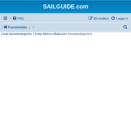
SAILGUIDE.com
>
FAQ
Bli medlem
Logga in
S
Forumindex
Lista forumkategorier
|
Lista Aktiva trådar
(alla forumkategorier)
ö
k