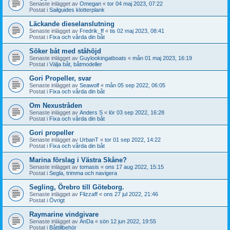
Senaste inlägget av
Omegan
«
tor 04 maj 2023, 07:22
Postat i
Sailguides klotterplank
Läckande dieselanslutning
Senaste inlägget av
Fredrik_ff
«
tis 02 maj 2023, 08:41
Postat i
Fixa och vårda din båt
Söker båt med ståhöjd
Senaste inlägget av
Guylookingatboats
«
mån 01 maj 2023, 16:19
Postat i
Välja båt, båtmodeller
Gori Propeller, svar
Senaste inlägget av
Seawolf
«
mån 05 sep 2022, 06:05
Postat i
Fixa och vårda din båt
Om Nexustråden
Senaste inlägget av
Anders S
«
lör 03 sep 2022, 16:28
Postat i
Fixa och vårda din båt
Gori propeller
Senaste inlägget av
UrbanT
«
tor 01 sep 2022, 14:22
Postat i
Fixa och vårda din båt
Marina förslag i Västra Skåne?
Senaste inlägget av
tomasis
«
ons 17 aug 2022, 15:15
Postat i
Segla, trimma och navigera
Segling, Örebro till Göteborg.
Senaste inlägget av
Flizzaff
«
ons 27 jul 2022, 21:46
Postat i
Övrigt
Raymarine vindgivare
Senaste inlägget av
AnDa
«
sön 12 jun 2022, 19:55
Postat i
Båttillbehör