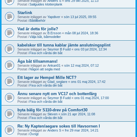
Senaste inlägget av
Anders S
«
ons 29 okt 2025, 11:13
Postat i
Sailguides klotterplank
Starlink
Senaste inlägget av
Yapdiver
«
sön 13 jul 2025, 09:55
Postat i
Båttillbehör
Vad är detta för jolle?
Senaste inlägget av
B.Ersson
«
mån 08 jul 2024, 18:36
Postat i
Välja båt, båtmodeller
kabelskor till tunna kablar jämte anslutningsplint
Senaste inlägget av
Seymor B Fudd
«
ons 03 jul 2024, 12:34
Postat i
Fixa och vårda din båt
Äga båt tillsammans!
Senaste inlägget av
Ankan01
«
sön 12 maj 2024, 07:12
Postat i
Någon att segla med
Ett lager av Hempel Mille NCT?
Senaste inlägget av
Glad_seglare
«
ons 01 maj 2024, 17:42
Postat i
Fixa och vårda din båt
Ännu senare nytt om VC17 och bottenfärg
Senaste inlägget av
Seymor B Fudd
«
ons 01 maj 2024, 17:00
Postat i
Fixa och vårda din båt
byta bälg för S110-drev på Comfort30
Senaste inlägget av
Sleven
«
sön 21 apr 2024, 11:08
Postat i
Fixa och vårda din båt
Re: Ny Kapten/aegare sokes till Havsornen I
Senaste inlägget av
Anders S
«
fre 29 mar 2024, 14:21
Postat i
Övrigt