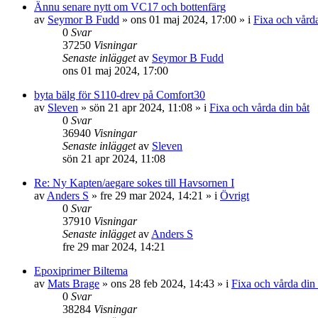
Ännu senare nytt om VC17 och bottenfärg
av
Seymor B Fudd
» ons 01 maj 2024, 17:00 » i
Fixa och vårda
0
Svar
37250
Visningar
Senaste inlägget
av
Seymor B Fudd
ons 01 maj 2024, 17:00
byta bälg för S110-drev på Comfort30
av
Sleven
» sön 21 apr 2024, 11:08 » i
Fixa och vårda din båt
0
Svar
36940
Visningar
Senaste inlägget
av
Sleven
sön 21 apr 2024, 11:08
Re: Ny Kapten/aegare sokes till Havsornen I
av
Anders S
» fre 29 mar 2024, 14:21 » i
Övrigt
0
Svar
37910
Visningar
Senaste inlägget
av
Anders S
fre 29 mar 2024, 14:21
Epoxiprimer Biltema
av
Mats Brage
» ons 28 feb 2024, 14:43 » i
Fixa och vårda din 
0
Svar
38284
Visningar