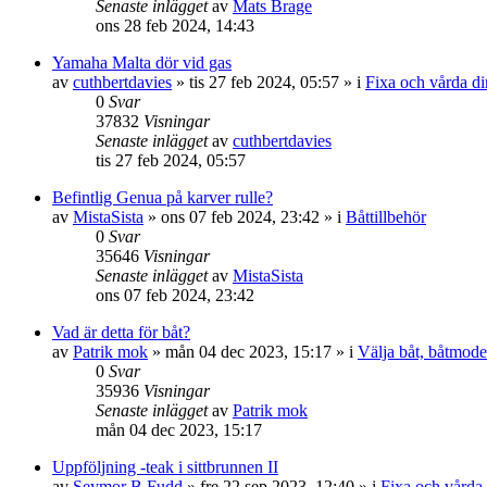
Senaste inlägget
av
Mats Brage
ons 28 feb 2024, 14:43
Yamaha Malta dör vid gas
av
cuthbertdavies
» tis 27 feb 2024, 05:57 » i
Fixa och vårda di
0
Svar
37832
Visningar
Senaste inlägget
av
cuthbertdavies
tis 27 feb 2024, 05:57
Befintlig Genua på karver rulle?
av
MistaSista
» ons 07 feb 2024, 23:42 » i
Båttillbehör
0
Svar
35646
Visningar
Senaste inlägget
av
MistaSista
ons 07 feb 2024, 23:42
Vad är detta för båt?
av
Patrik mok
» mån 04 dec 2023, 15:17 » i
Välja båt, båtmode
0
Svar
35936
Visningar
Senaste inlägget
av
Patrik mok
mån 04 dec 2023, 15:17
Uppföljning -teak i sittbrunnen II
av
Seymor B Fudd
» fre 22 sep 2023, 12:40 » i
Fixa och vårda 