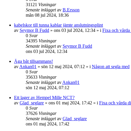
31121
Visningar
Senaste inlägget
av
B.Ersson
mån 08 jul 2024, 18:36
kabelskor till tunna kablar jämte anslutningsplint
av
Seymor B Fudd
» ons 03 jul 2024, 12:34 » i
Fixa och vårda 
0
Svar
34395
Visningar
Senaste inlägget
av
Seymor B Fudd
ons 03 jul 2024, 12:34
Äga båt tillsammans!
av
Ankan01
» sön 12 maj 2024, 07:12 » i
Någon att segla med
0
Svar
35633
Visningar
Senaste inlägget
av
Ankan01
sön 12 maj 2024, 07:12
Ett lager av Hempel Mille NCT?
av
Glad_seglare
» ons 01 maj 2024, 17:42 » i
Fixa och vårda di
0
Svar
37626
Visningar
Senaste inlägget
av
Glad_seglare
ons 01 maj 2024, 17:42