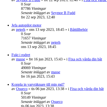
0
Svar
87786
Visningar
Senaste inlägget
av
Seymor B Fudd
fre 22 sep 2023, 12:40
Jefa autopilot motor
av
peterh
» ons 13 sep 2023, 18:45 » i
Båttillbehör
0
Svar
71657
Visningar
Senaste inlägget
av
peterh
ons 13 sep 2023, 18:45
Fukt i rodret
av
masse
» fre 16 jun 2023, 15:43 » i
Fixa och vårda din båt
0
Svar
49069
Visningar
Senaste inlägget
av
masse
fre 16 jun 2023, 15:43
Koppla in varvräknare till min md7
av
Osueco
» tis 06 jun 2023, 13:38 » i
Fixa och vårda din båt
0
Svar
50149
Visningar
Senaste inlägget
av
Osueco
tis 06 jun 2023, 13:38