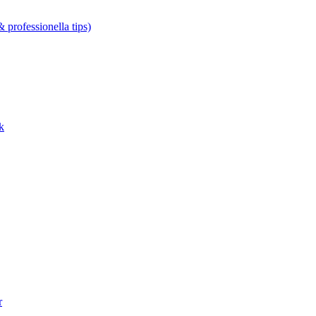
 professionella tips)
k
r