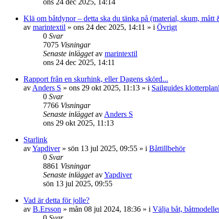
ons 24 dec 2025, 14:14
Klä om båtdynor – detta ska du tänka på (material, skum, mått &
av
marintextil
» ons 24 dec 2025, 14:11 » i
Övrigt
0
Svar
7075
Visningar
Senaste inlägget
av
marintextil
ons 24 dec 2025, 14:11
Rapport från en skurhink, eller Dagens skörd...
av
Anders S
» ons 29 okt 2025, 11:13 » i
Sailguides klotterplan
0
Svar
7766
Visningar
Senaste inlägget
av
Anders S
ons 29 okt 2025, 11:13
Starlink
av
Yapdiver
» sön 13 jul 2025, 09:55 » i
Båttillbehör
0
Svar
8861
Visningar
Senaste inlägget
av
Yapdiver
sön 13 jul 2025, 09:55
Vad är detta för jolle?
av
B.Ersson
» mån 08 jul 2024, 18:36 » i
Välja båt, båtmodelle
0
Svar