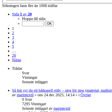
Sökningen fann fler än 1000 träffar
Sida
1
av
20
Hoppa till sida:
1
2
3
4
5
…
20
Nästa
Trådar
Svar
Visningar
Senaste inlägget
Så här syr du ett båtkapell själv – steg för steg (material, malln
av
marintextil
» ons 24 dec 2025, 14:14 » i
Övrigt
0
Svar
7295
Visningar
Senaste inlägget
av
marintextil