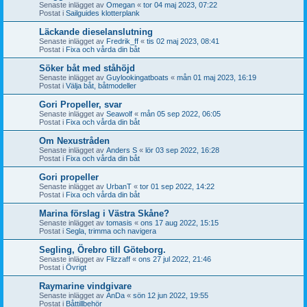
Senaste inlägget av
Omegan
«
tor 04 maj 2023, 07:22
Postat i
Sailguides klotterplank
Läckande dieselanslutning
Senaste inlägget av
Fredrik_ff
«
tis 02 maj 2023, 08:41
Postat i
Fixa och vårda din båt
Söker båt med ståhöjd
Senaste inlägget av
Guylookingatboats
«
mån 01 maj 2023, 16:19
Postat i
Välja båt, båtmodeller
Gori Propeller, svar
Senaste inlägget av
Seawolf
«
mån 05 sep 2022, 06:05
Postat i
Fixa och vårda din båt
Om Nexustråden
Senaste inlägget av
Anders S
«
lör 03 sep 2022, 16:28
Postat i
Fixa och vårda din båt
Gori propeller
Senaste inlägget av
UrbanT
«
tor 01 sep 2022, 14:22
Postat i
Fixa och vårda din båt
Marina förslag i Västra Skåne?
Senaste inlägget av
tomasis
«
ons 17 aug 2022, 15:15
Postat i
Segla, trimma och navigera
Segling, Örebro till Göteborg.
Senaste inlägget av
Flizzaff
«
ons 27 jul 2022, 21:46
Postat i
Övrigt
Raymarine vindgivare
Senaste inlägget av
AnDa
«
sön 12 jun 2022, 19:55
Postat i
Båttillbehör