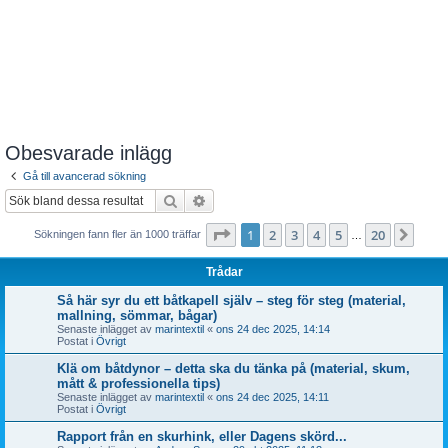
Obesvarade inlägg
Gå till avancerad sökning
Sök
Avancerad sökning
Sida
1
av
20
1
2
3
4
5
20
Näst
Sökningen fann fler än 1000 träffar
…
Trådar
Så här syr du ett båtkapell själv – steg för steg (material,
mallning, sömmar, bågar)
Senaste inlägget av
marintextil
«
ons 24 dec 2025, 14:14
Postat i
Övrigt
Klä om båtdynor – detta ska du tänka på (material, skum,
mått & professionella tips)
Senaste inlägget av
marintextil
«
ons 24 dec 2025, 14:11
Postat i
Övrigt
Rapport från en skurhink, eller Dagens skörd...