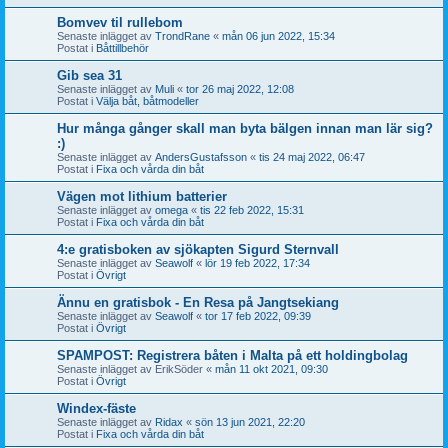
Bomvev til rullebom
Senaste inlägget av
TrondRane
«
mån 06 jun 2022, 15:34
Postat i
Båttillbehör
Gib sea 31
Senaste inlägget av
Muli
«
tor 26 maj 2022, 12:08
Postat i
Välja båt, båtmodeller
Hur många gånger skall man byta bälgen innan man lär sig?
:)
Senaste inlägget av
AndersGustafsson
«
tis 24 maj 2022, 06:47
Postat i
Fixa och vårda din båt
Vägen mot lithium batterier
Senaste inlägget av
omega
«
tis 22 feb 2022, 15:31
Postat i
Fixa och vårda din båt
4:e gratisboken av sjökapten Sigurd Sternvall
Senaste inlägget av
Seawolf
«
lör 19 feb 2022, 17:34
Postat i
Övrigt
Ännu en gratisbok - En Resa på Jangtsekiang
Senaste inlägget av
Seawolf
«
tor 17 feb 2022, 09:39
Postat i
Övrigt
SPAMPOST: Registrera båten i Malta på ett holdingbolag
Senaste inlägget av
ErikSöder
«
mån 11 okt 2021, 09:30
Postat i
Övrigt
Windex-fäste
Senaste inlägget av
Ridax
«
sön 13 jun 2021, 22:20
Postat i
Fixa och vårda din båt