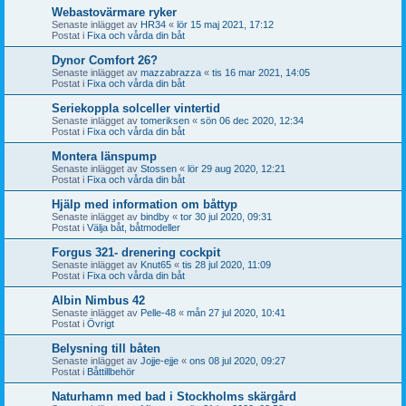
Webastovärmare ryker
Senaste inlägget av
HR34
«
lör 15 maj 2021, 17:12
Postat i
Fixa och vårda din båt
Dynor Comfort 26?
Senaste inlägget av
mazzabrazza
«
tis 16 mar 2021, 14:05
Postat i
Fixa och vårda din båt
Seriekoppla solceller vintertid
Senaste inlägget av
tomeriksen
«
sön 06 dec 2020, 12:34
Postat i
Fixa och vårda din båt
Montera länspump
Senaste inlägget av
Stossen
«
lör 29 aug 2020, 12:21
Postat i
Fixa och vårda din båt
Hjälp med information om båttyp
Senaste inlägget av
bindby
«
tor 30 jul 2020, 09:31
Postat i
Välja båt, båtmodeller
Forgus 321- drenering cockpit
Senaste inlägget av
Knut65
«
tis 28 jul 2020, 11:09
Postat i
Fixa och vårda din båt
Albin Nimbus 42
Senaste inlägget av
Pelle-48
«
mån 27 jul 2020, 10:41
Postat i
Övrigt
Belysning till båten
Senaste inlägget av
Jojje-ejje
«
ons 08 jul 2020, 09:27
Postat i
Båttillbehör
Naturhamn med bad i Stockholms skärgård