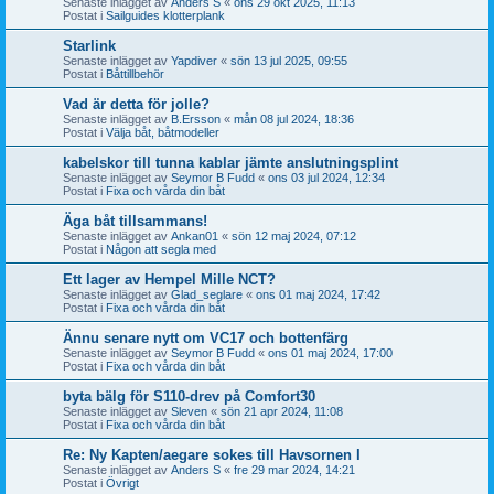
Senaste inlägget av
Anders S
«
ons 29 okt 2025, 11:13
Postat i
Sailguides klotterplank
Starlink
Senaste inlägget av
Yapdiver
«
sön 13 jul 2025, 09:55
Postat i
Båttillbehör
Vad är detta för jolle?
Senaste inlägget av
B.Ersson
«
mån 08 jul 2024, 18:36
Postat i
Välja båt, båtmodeller
kabelskor till tunna kablar jämte anslutningsplint
Senaste inlägget av
Seymor B Fudd
«
ons 03 jul 2024, 12:34
Postat i
Fixa och vårda din båt
Äga båt tillsammans!
Senaste inlägget av
Ankan01
«
sön 12 maj 2024, 07:12
Postat i
Någon att segla med
Ett lager av Hempel Mille NCT?
Senaste inlägget av
Glad_seglare
«
ons 01 maj 2024, 17:42
Postat i
Fixa och vårda din båt
Ännu senare nytt om VC17 och bottenfärg
Senaste inlägget av
Seymor B Fudd
«
ons 01 maj 2024, 17:00
Postat i
Fixa och vårda din båt
byta bälg för S110-drev på Comfort30
Senaste inlägget av
Sleven
«
sön 21 apr 2024, 11:08
Postat i
Fixa och vårda din båt
Re: Ny Kapten/aegare sokes till Havsornen I
Senaste inlägget av
Anders S
«
fre 29 mar 2024, 14:21
Postat i
Övrigt