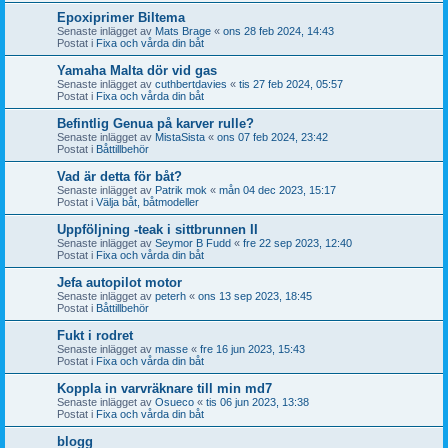
Epoxiprimer Biltema
Senaste inlägget av
Mats Brage
«
ons 28 feb 2024, 14:43
Postat i
Fixa och vårda din båt
Yamaha Malta dör vid gas
Senaste inlägget av
cuthbertdavies
«
tis 27 feb 2024, 05:57
Postat i
Fixa och vårda din båt
Befintlig Genua på karver rulle?
Senaste inlägget av
MistaSista
«
ons 07 feb 2024, 23:42
Postat i
Båttillbehör
Vad är detta för båt?
Senaste inlägget av
Patrik mok
«
mån 04 dec 2023, 15:17
Postat i
Välja båt, båtmodeller
Uppföljning -teak i sittbrunnen II
Senaste inlägget av
Seymor B Fudd
«
fre 22 sep 2023, 12:40
Postat i
Fixa och vårda din båt
Jefa autopilot motor
Senaste inlägget av
peterh
«
ons 13 sep 2023, 18:45
Postat i
Båttillbehör
Fukt i rodret
Senaste inlägget av
masse
«
fre 16 jun 2023, 15:43
Postat i
Fixa och vårda din båt
Koppla in varvräknare till min md7
Senaste inlägget av
Osueco
«
tis 06 jun 2023, 13:38
Postat i
Fixa och vårda din båt
blogg