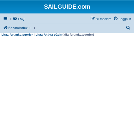
SAILGUIDE.com
>
FAQ
Bli medlem
Logga in
S
Forumindex
Lista forumkategorier
|
Lista Aktiva trådar
(alla forumkategorier)
ö
k