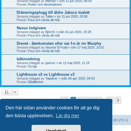
Senaste inlägget av
Mbman
«
sön 21 jun 2020, 08:59
Postat i
Rutter och destinationer
Dräneringsplugg till äldre Jabsco toalett
Senaste inlägget av
Tallen
«
tor 11 jun 2020, 20:58
Postat i
Fixa och vårda din båt
Nexus lodgivare
Senaste inlägget av
BjörnS
«
mån 01 jun 2020, 18:28
Postat i
Fixa och vårda din båt
Drevet - återkomsten eller var f-n är mr Murphy
Senaste inlägget av
Seymor B Fudd
«
sön 17 maj 2020, 10:01
Postat i
Fixa och vårda din båt
båtinredning
Senaste inlägget av
gariros
«
tis 12 maj 2020, 11:19
Postat i
Övrigt
Lighthouse v2 vs Lighthouse v3
Senaste inlägget av
Yapdiver
«
mån 06 apr 2020, 09:53
Postat i
Båttillbehör
Sida
1
av
20
1
2
3
4
5
20
Näst
Sökningen fann fler än 1000 träffar
…
Den här sidan använder cookies för att ge dig
den bästa upplevelsen.
Lär dig mer
Forumindex
Alla tidsangivelser är UTC+01:00 UTC+1
Uppfattat!
Drivs av
phpBB
® Forum Software © phpBB Limited