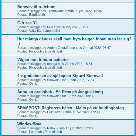
Bomvev til rullebom
Senaste inlägget av
TrondRane
«
mån 06 jun 2022, 15:34
Postat i
Båttillbehör
Gib sea 31
Senaste inlägget av
Muli
«
tor 26 maj 2022, 12:08
Postat i
Välja båt, båtmodeller
Hur många gånger skall man byta bälgen innan man lär sig?
:)
Senaste inlägget av
AndersGustafsson
«
tis 24 maj 2022, 06:47
Postat i
Fixa och vårda din båt
Vägen mot lithium batterier
Senaste inlägget av
omega
«
tis 22 feb 2022, 15:31
Postat i
Fixa och vårda din båt
4:e gratisboken av sjökapten Sigurd Sternvall
Senaste inlägget av
Seawolf
«
lör 19 feb 2022, 17:34
Postat i
Övrigt
Ännu en gratisbok - En Resa på Jangtsekiang
Senaste inlägget av
Seawolf
«
tor 17 feb 2022, 09:39
Postat i
Övrigt
SPAMPOST: Registrera båten i Malta på ett holdingbolag
Senaste inlägget av
ErikSöder
«
mån 11 okt 2021, 09:30
Postat i
Övrigt
Windex-fäste
Senaste inlägget av
Ridax
«
sön 13 jun 2021, 22:20
Postat i
Fixa och vårda din båt