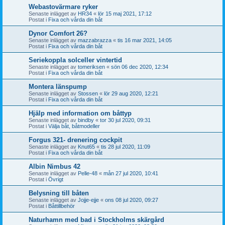
Webastovärmare ryker
Senaste inlägget av
HR34
«
lör 15 maj 2021, 17:12
Postat i
Fixa och vårda din båt
Dynor Comfort 26?
Senaste inlägget av
mazzabrazza
«
tis 16 mar 2021, 14:05
Postat i
Fixa och vårda din båt
Seriekoppla solceller vintertid
Senaste inlägget av
tomeriksen
«
sön 06 dec 2020, 12:34
Postat i
Fixa och vårda din båt
Montera länspump
Senaste inlägget av
Stossen
«
lör 29 aug 2020, 12:21
Postat i
Fixa och vårda din båt
Hjälp med information om båttyp
Senaste inlägget av
bindby
«
tor 30 jul 2020, 09:31
Postat i
Välja båt, båtmodeller
Forgus 321- drenering cockpit
Senaste inlägget av
Knut65
«
tis 28 jul 2020, 11:09
Postat i
Fixa och vårda din båt
Albin Nimbus 42
Senaste inlägget av
Pelle-48
«
mån 27 jul 2020, 10:41
Postat i
Övrigt
Belysning till båten
Senaste inlägget av
Jojje-ejje
«
ons 08 jul 2020, 09:27
Postat i
Båttillbehör
Naturhamn med bad i Stockholms skärgård