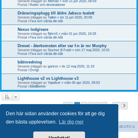
Senaste inlägget av
Mbman
«
sön 21 jun 2020, 08:59
Postat i
Rutter och destinationer
Dräneringsplugg till äldre Jabsco toalett
Senaste inlägget av
Tallen
«
tor 11 jun 2020, 20:58
Postat i
Fixa och vårda din båt
Nexus lodgivare
Senaste inlägget av
BjörnS
«
mån 01 jun 2020, 18:28
Postat i
Fixa och vårda din båt
Drevet - återkomsten eller var f-n är mr Murphy
Senaste inlägget av
Seymor B Fudd
«
sön 17 maj 2020, 10:01
Postat i
Fixa och vårda din båt
båtinredning
Senaste inlägget av
gariros
«
tis 12 maj 2020, 11:19
Postat i
Övrigt
Lighthouse v2 vs Lighthouse v3
Senaste inlägget av
Yapdiver
«
mån 06 apr 2020, 09:53
Postat i
Båttillbehör
Sida
1
av
20
1
2
3
4
5
20
Näst
Sökningen fann fler än 1000 träffar
…
Den här sidan använder cookies för att ge dig
den bästa upplevelsen.
Lär dig mer
Forumindex
Alla tidsangivelser är UTC+01:00 UTC+1
Uppfattat!
Drivs av
phpBB
® Forum Software © phpBB Limited