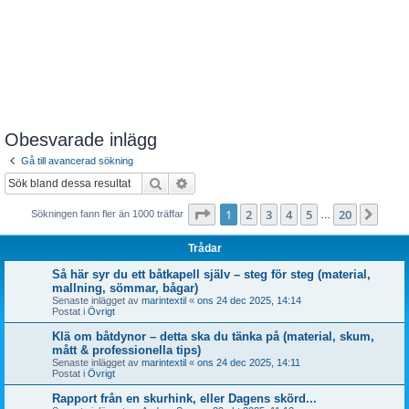
Obesvarade inlägg
Gå till avancerad sökning
Sök
Avancerad sökning
Sida
1
av
20
1
2
3
4
5
20
Näst
Sökningen fann fler än 1000 träffar
…
Trådar
Så här syr du ett båtkapell själv – steg för steg (material,
mallning, sömmar, bågar)
Senaste inlägget av
marintextil
«
ons 24 dec 2025, 14:14
Postat i
Övrigt
Klä om båtdynor – detta ska du tänka på (material, skum,
mått & professionella tips)
Senaste inlägget av
marintextil
«
ons 24 dec 2025, 14:11
Postat i
Övrigt
Rapport från en skurhink, eller Dagens skörd...