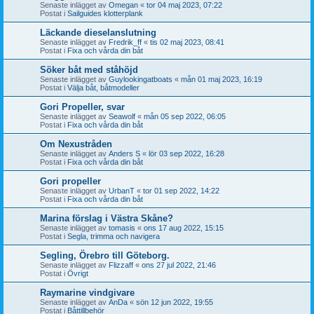
Senaste inlägget av
Omegan
«
tor 04 maj 2023, 07:22
Postat i
Sailguides klotterplank
Läckande dieselanslutning
Senaste inlägget av
Fredrik_ff
«
tis 02 maj 2023, 08:41
Postat i
Fixa och vårda din båt
Söker båt med ståhöjd
Senaste inlägget av
Guylookingatboats
«
mån 01 maj 2023, 16:19
Postat i
Välja båt, båtmodeller
Gori Propeller, svar
Senaste inlägget av
Seawolf
«
mån 05 sep 2022, 06:05
Postat i
Fixa och vårda din båt
Om Nexustråden
Senaste inlägget av
Anders S
«
lör 03 sep 2022, 16:28
Postat i
Fixa och vårda din båt
Gori propeller
Senaste inlägget av
UrbanT
«
tor 01 sep 2022, 14:22
Postat i
Fixa och vårda din båt
Marina förslag i Västra Skåne?
Senaste inlägget av
tomasis
«
ons 17 aug 2022, 15:15
Postat i
Segla, trimma och navigera
Segling, Örebro till Göteborg.
Senaste inlägget av
Flizzaff
«
ons 27 jul 2022, 21:46
Postat i
Övrigt
Raymarine vindgivare
Senaste inlägget av
AnDa
«
sön 12 jun 2022, 19:55
Postat i
Båttillbehör