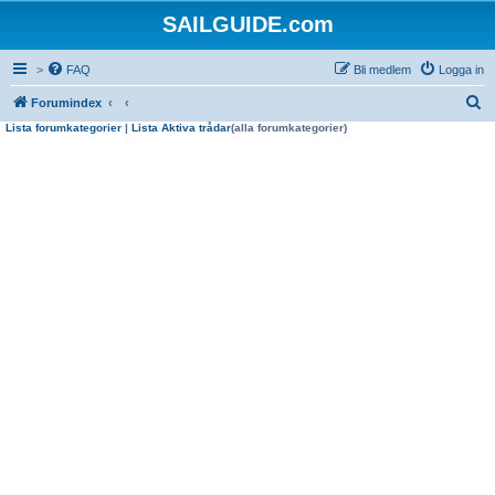
SAILGUIDE.com
>
FAQ
Bli medlem
Logga in
S
Forumindex
Lista forumkategorier
|
Lista Aktiva trådar
(alla forumkategorier)
ö
k