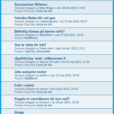
Epoxiprimer Biltema
Senaste inlägget av
Mats Brage
«
ons 28 feb 2024, 14:43
Postat i
Fixa och vårda din båt
Yamaha Malta dör vid gas
Senaste inlägget av
cuthbertdavies
«
tis 27 feb 2024, 05:57
Postat i
Fixa och vårda din båt
Befintlig Genua på karver rulle?
Senaste inlägget av
MistaSista
«
ons 07 feb 2024, 23:42
Postat i
Båttillbehör
Vad är detta för båt?
Senaste inlägget av
Patrik mok
«
mån 04 dec 2023, 15:17
Postat i
Välja båt, båtmodeller
Uppföljning -teak i sittbrunnen II
Senaste inlägget av
Seymor B Fudd
«
fre 22 sep 2023, 12:40
Postat i
Fixa och vårda din båt
Jefa autopilot motor
Senaste inlägget av
peterh
«
ons 13 sep 2023, 18:45
Postat i
Båttillbehör
Fukt i rodret
Senaste inlägget av
masse
«
fre 16 jun 2023, 15:43
Postat i
Fixa och vårda din båt
Koppla in varvräknare till min md7
Senaste inlägget av
Osueco
«
tis 06 jun 2023, 13:38
Postat i
Fixa och vårda din båt
blogg