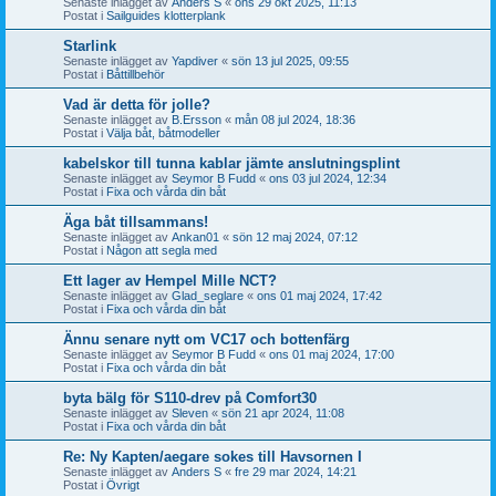
Senaste inlägget av
Anders S
«
ons 29 okt 2025, 11:13
Postat i
Sailguides klotterplank
Starlink
Senaste inlägget av
Yapdiver
«
sön 13 jul 2025, 09:55
Postat i
Båttillbehör
Vad är detta för jolle?
Senaste inlägget av
B.Ersson
«
mån 08 jul 2024, 18:36
Postat i
Välja båt, båtmodeller
kabelskor till tunna kablar jämte anslutningsplint
Senaste inlägget av
Seymor B Fudd
«
ons 03 jul 2024, 12:34
Postat i
Fixa och vårda din båt
Äga båt tillsammans!
Senaste inlägget av
Ankan01
«
sön 12 maj 2024, 07:12
Postat i
Någon att segla med
Ett lager av Hempel Mille NCT?
Senaste inlägget av
Glad_seglare
«
ons 01 maj 2024, 17:42
Postat i
Fixa och vårda din båt
Ännu senare nytt om VC17 och bottenfärg
Senaste inlägget av
Seymor B Fudd
«
ons 01 maj 2024, 17:00
Postat i
Fixa och vårda din båt
byta bälg för S110-drev på Comfort30
Senaste inlägget av
Sleven
«
sön 21 apr 2024, 11:08
Postat i
Fixa och vårda din båt
Re: Ny Kapten/aegare sokes till Havsornen I
Senaste inlägget av
Anders S
«
fre 29 mar 2024, 14:21
Postat i
Övrigt