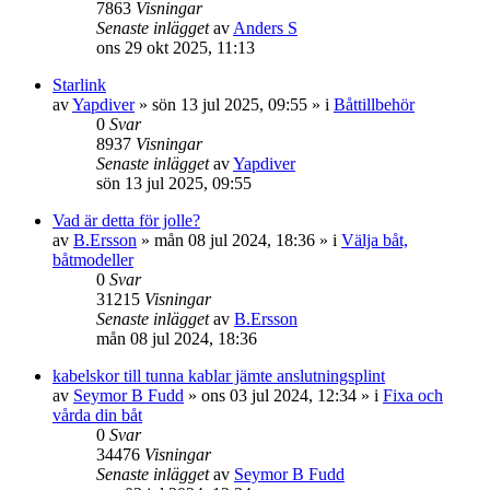
7863
Visningar
Senaste inlägget
av
Anders S
ons 29 okt 2025, 11:13
Starlink
av
Yapdiver
» sön 13 jul 2025, 09:55 » i
Båttillbehör
0
Svar
8937
Visningar
Senaste inlägget
av
Yapdiver
sön 13 jul 2025, 09:55
Vad är detta för jolle?
av
B.Ersson
» mån 08 jul 2024, 18:36 » i
Välja båt,
båtmodeller
0
Svar
31215
Visningar
Senaste inlägget
av
B.Ersson
mån 08 jul 2024, 18:36
kabelskor till tunna kablar jämte anslutningsplint
av
Seymor B Fudd
» ons 03 jul 2024, 12:34 » i
Fixa och
vårda din båt
0
Svar
34476
Visningar
Senaste inlägget
av
Seymor B Fudd