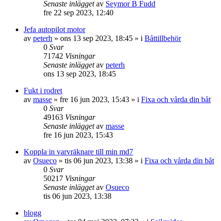
Senaste inlägget
av
Seymor B Fudd
fre 22 sep 2023, 12:40
Jefa autopilot motor
av
peterh
» ons 13 sep 2023, 18:45 » i
Båttillbehör
0
Svar
71742
Visningar
Senaste inlägget
av
peterh
ons 13 sep 2023, 18:45
Fukt i rodret
av
masse
» fre 16 jun 2023, 15:43 » i
Fixa och vårda din båt
0
Svar
49163
Visningar
Senaste inlägget
av
masse
fre 16 jun 2023, 15:43
Koppla in varvräknare till min md7
av
Osueco
» tis 06 jun 2023, 13:38 » i
Fixa och vårda din båt
0
Svar
50217
Visningar
Senaste inlägget
av
Osueco
tis 06 jun 2023, 13:38
blogg