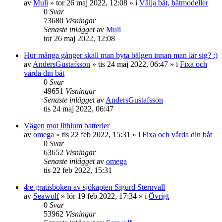
av
Muli
» tor 26 maj 2022, 12:08 » i
Välja båt, båtmodeller
0
Svar
73680
Visningar
Senaste inlägget
av
Muli
tor 26 maj 2022, 12:08
Hur många gånger skall man byta bälgen innan man lär sig? :)
av
AndersGustafsson
» tis 24 maj 2022, 06:47 » i
Fixa och
vårda din båt
0
Svar
49651
Visningar
Senaste inlägget
av
AndersGustafsson
tis 24 maj 2022, 06:47
Vägen mot lithium batterier
av
omega
» tis 22 feb 2022, 15:31 » i
Fixa och vårda din båt
0
Svar
63652
Visningar
Senaste inlägget
av
omega
tis 22 feb 2022, 15:31
4:e gratisboken av sjökapten Sigurd Sternvall
av
Seawolf
» lör 19 feb 2022, 17:34 » i
Övrigt
0
Svar
53962
Visningar