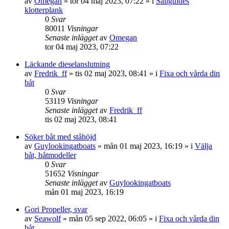
av
Omegan
» tor 04 maj 2023, 07:22 » i
Sailguides
klotterplank
0
Svar
80011
Visningar
Senaste inlägget
av
Omegan
tor 04 maj 2023, 07:22
Läckande dieselanslutning
av
Fredrik_ff
» tis 02 maj 2023, 08:41 » i
Fixa och vårda din
båt
0
Svar
53119
Visningar
Senaste inlägget
av
Fredrik_ff
tis 02 maj 2023, 08:41
Söker båt med ståhöjd
av
Guylookingatboats
» mån 01 maj 2023, 16:19 » i
Välja
båt, båtmodeller
0
Svar
51652
Visningar
Senaste inlägget
av
Guylookingatboats
mån 01 maj 2023, 16:19
Gori Propeller, svar
av
Seawolf
» mån 05 sep 2022, 06:05 » i
Fixa och vårda din
båt