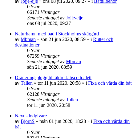
av
Jojje-ejje
» ons 08 jul 2020, 09:27 » i
Båttillbehör
0
Svar
66171
Visningar
Senaste inlägget
av
Jojje-ejje
ons 08 jul 2020, 09:27
Naturhamn med bad i Stockholms skärgård
av
Mbman
» sön 21 jun 2020, 08:59 » i
Rutter och
destinationer
0
Svar
67259
Visningar
Senaste inlägget
av
Mbman
sön 21 jun 2020, 08:59
Dräneringsplugg till äldre Jabsco toalett
av
Tallen
» tor 11 jun 2020, 20:58 » i
Fixa och vårda din båt
0
Svar
62128
Visningar
Senaste inlägget
av
Tallen
tor 11 jun 2020, 20:58
Nexus lodgivare
av
BjörnS
» mån 01 jun 2020, 18:28 » i
Fixa och vårda din
båt
0
Svar
59341
Visningar