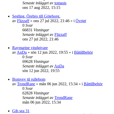
Senaste inlägget
av
tomasis
ons 17 aug 2022, 15:15
Segling, Örebro till Göteborg.
av
Flizzaff
» ons 27 jul 2022, 21:46 » i
Övrigt
0
Svar
66831
Visningar
Senaste inlägget
av
Flizzaff
ons 27 jul 2022, 21:46
Raymarine vindgivare
av
AnDa
» sön 12 jun 2022, 19:55 » i
Båttillbehör
0
Svar
69628
Visningar
Senaste inlägget
av
AnDa
sön 12 jun 2022, 19:55
Bomvev til rullebom
av
TrondRane
» mån 06 jun 2022, 15:34 » i
Båttillbehör
0
Svar
62828
Visningar
Senaste inlägget
av
TrondRane
mån 06 jun 2022, 15:34
Gib sea 31