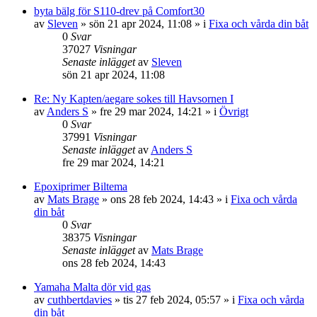
byta bälg för S110-drev på Comfort30
av
Sleven
» sön 21 apr 2024, 11:08 » i
Fixa och vårda din båt
0
Svar
37027
Visningar
Senaste inlägget
av
Sleven
sön 21 apr 2024, 11:08
Re: Ny Kapten/aegare sokes till Havsornen I
av
Anders S
» fre 29 mar 2024, 14:21 » i
Övrigt
0
Svar
37991
Visningar
Senaste inlägget
av
Anders S
fre 29 mar 2024, 14:21
Epoxiprimer Biltema
av
Mats Brage
» ons 28 feb 2024, 14:43 » i
Fixa och vårda
din båt
0
Svar
38375
Visningar
Senaste inlägget
av
Mats Brage
ons 28 feb 2024, 14:43
Yamaha Malta dör vid gas
av
cuthbertdavies
» tis 27 feb 2024, 05:57 » i
Fixa och vårda
din båt