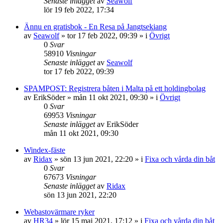
Senaste inlägget
av
Seawolf
lör 19 feb 2022, 17:34
Ännu en gratisbok - En Resa på Jangtsekiang
av
Seawolf
» tor 17 feb 2022, 09:39 » i
Övrigt
0
Svar
58910
Visningar
Senaste inlägget
av
Seawolf
tor 17 feb 2022, 09:39
SPAMPOST: Registrera båten i Malta på ett holdingbolag
av
ErikSöder
» mån 11 okt 2021, 09:30 » i
Övrigt
0
Svar
69953
Visningar
Senaste inlägget
av
ErikSöder
mån 11 okt 2021, 09:30
Windex-fäste
av
Ridax
» sön 13 jun 2021, 22:20 » i
Fixa och vårda din båt
0
Svar
67673
Visningar
Senaste inlägget
av
Ridax
sön 13 jun 2021, 22:20
Webastovärmare ryker
av
HR34
» lör 15 maj 2021, 17:12 » i
Fixa och vårda din båt