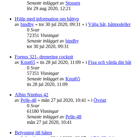
Senaste inlägget
av
Stossen
lör 29 aug 2020, 12:21
Hjälp med information om båttyp
av
bindby
» tor 30 jul 2020, 09:31 » i
Välja båt, båtmodeller
0
Svar
72351
Visningar
Senaste inlägget
av
bindby
tor 30 jul 2020, 09:31
Forgus 321- drenering cockpit
av
Knut65
» tis 28 jul 2020, 11:09 » i
Fixa och vårda din båt
0
Svar
57351
Visningar
Senaste inlägget
av
Knut65
tis 28 jul 2020, 11:09
Albin Nimbus 42
av
Pelle-48
» mån 27 jul 2020, 10:41 » i
Övrigt
0
Svar
61180
Visningar
Senaste inlägget
av
Pelle-48
mån 27 jul 2020, 10:41
Belysning till båten