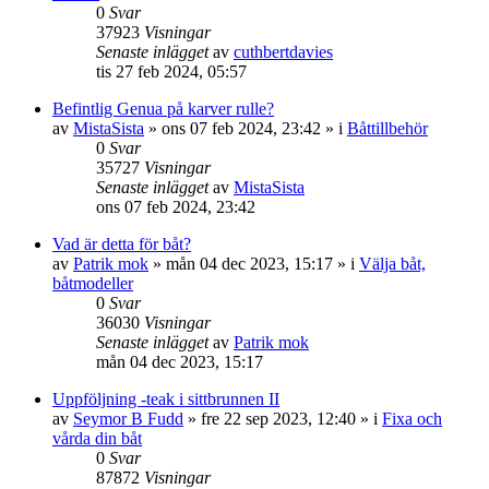
0
Svar
37923
Visningar
Senaste inlägget
av
cuthbertdavies
tis 27 feb 2024, 05:57
Befintlig Genua på karver rulle?
av
MistaSista
» ons 07 feb 2024, 23:42 » i
Båttillbehör
0
Svar
35727
Visningar
Senaste inlägget
av
MistaSista
ons 07 feb 2024, 23:42
Vad är detta för båt?
av
Patrik mok
» mån 04 dec 2023, 15:17 » i
Välja båt,
båtmodeller
0
Svar
36030
Visningar
Senaste inlägget
av
Patrik mok
mån 04 dec 2023, 15:17
Uppföljning -teak i sittbrunnen II
av
Seymor B Fudd
» fre 22 sep 2023, 12:40 » i
Fixa och
vårda din båt
0
Svar
87872
Visningar