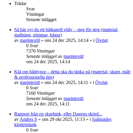
Trådar
Svar
Visningar
Senaste inlägget
Så här syr du ett båtkapell själv – steg för steg (material,
mallning, sömmar, bågar)
av
marintextil
» ons 24 dec 2025, 14:14 » i
Övrigt
0
Svar
7376
Visningar
Senaste inlägget
av
marintextil
ons 24 dec 2025, 14:14
Klä om båtdynor – detta ska du tänka på (material, skum, mått
& professionella tips)
av
marintextil
» ons 24 dec 2025, 14:11 » i
Övrigt
0
Svar
7160
Visningar
Senaste inlägget
av
marintextil
ons 24 dec 2025, 14:11
Rapport från en skurhink, eller Dagens skörd...
av
Anders S
» ons 29 okt 2025, 11:13 » i
Sailguides
klotterplank
0
Svar