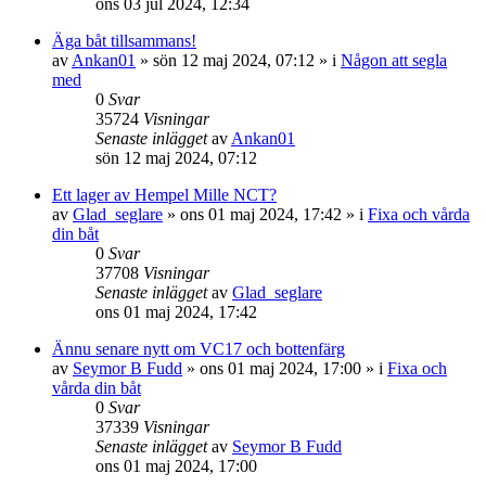
ons 03 jul 2024, 12:34
Äga båt tillsammans!
av
Ankan01
» sön 12 maj 2024, 07:12 » i
Någon att segla
med
0
Svar
35724
Visningar
Senaste inlägget
av
Ankan01
sön 12 maj 2024, 07:12
Ett lager av Hempel Mille NCT?
av
Glad_seglare
» ons 01 maj 2024, 17:42 » i
Fixa och vårda
din båt
0
Svar
37708
Visningar
Senaste inlägget
av
Glad_seglare
ons 01 maj 2024, 17:42
Ännu senare nytt om VC17 och bottenfärg
av
Seymor B Fudd
» ons 01 maj 2024, 17:00 » i
Fixa och
vårda din båt
0
Svar
37339
Visningar
Senaste inlägget
av
Seymor B Fudd
ons 01 maj 2024, 17:00