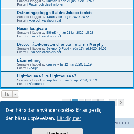
Senaste inlägget av
Mbman
«
sön 21 jun 2020, 08:59
Postat i
Rutter och destinationer
Dräneringsplugg till äldre Jabsco toalett
Senaste inlägget av
Tallen
«
tor 11 jun 2020, 20:58
Postat i
Fixa och vårda din båt
Nexus lodgivare
Senaste inlägget av
BjörnS
«
mån 01 jun 2020, 18:28
Postat i
Fixa och vårda din båt
Drevet - återkomsten eller var f-n är mr Murphy
Senaste inlägget av
Seymor B Fudd
«
sön 17 maj 2020, 10:01
Postat i
Fixa och vårda din båt
båtinredning
Senaste inlägget av
gariros
«
tis 12 maj 2020, 11:19
Postat i
Övrigt
Lighthouse v2 vs Lighthouse v3
Senaste inlägget av
Yapdiver
«
mån 06 apr 2020, 09:53
Postat i
Båttillbehör
Sida
1
av
20
1
2
3
4
5
20
Näst
Sökningen fann fler än 1000 träffar
…
Den här sidan använder cookies för att ge dig
den bästa upplevelsen.
Lär dig mer
Forumindex
Alla tidsangivelser är UTC+01:00 UTC+1
Uppfattat!
Drivs av
phpBB
® Forum Software © phpBB Limited