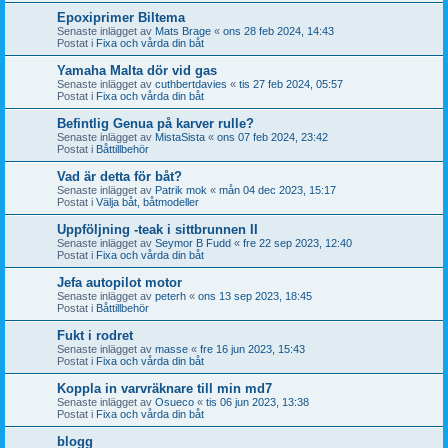
Epoxiprimer Biltema
Senaste inlägget av
Mats Brage
«
ons 28 feb 2024, 14:43
Postat i
Fixa och vårda din båt
Yamaha Malta dör vid gas
Senaste inlägget av
cuthbertdavies
«
tis 27 feb 2024, 05:57
Postat i
Fixa och vårda din båt
Befintlig Genua på karver rulle?
Senaste inlägget av
MistaSista
«
ons 07 feb 2024, 23:42
Postat i
Båttillbehör
Vad är detta för båt?
Senaste inlägget av
Patrik mok
«
mån 04 dec 2023, 15:17
Postat i
Välja båt, båtmodeller
Uppföljning -teak i sittbrunnen II
Senaste inlägget av
Seymor B Fudd
«
fre 22 sep 2023, 12:40
Postat i
Fixa och vårda din båt
Jefa autopilot motor
Senaste inlägget av
peterh
«
ons 13 sep 2023, 18:45
Postat i
Båttillbehör
Fukt i rodret
Senaste inlägget av
masse
«
fre 16 jun 2023, 15:43
Postat i
Fixa och vårda din båt
Koppla in varvräknare till min md7
Senaste inlägget av
Osueco
«
tis 06 jun 2023, 13:38
Postat i
Fixa och vårda din båt
blogg