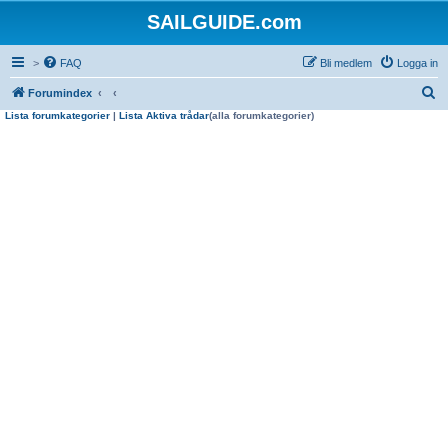
SAILGUIDE.com
>
FAQ
Bli medlem
Logga in
S
Forumindex
Lista forumkategorier
|
Lista Aktiva trådar
(alla forumkategorier)
ö
k