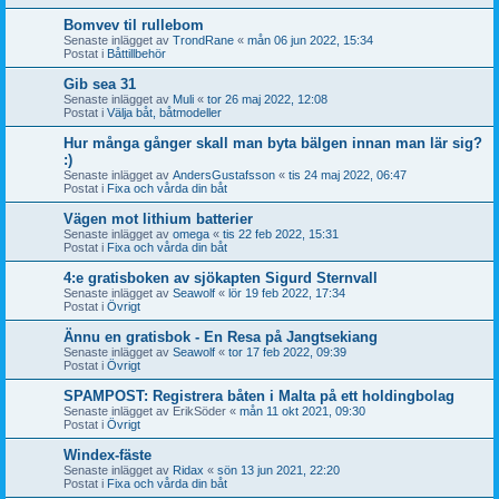
Bomvev til rullebom
Senaste inlägget av
TrondRane
«
mån 06 jun 2022, 15:34
Postat i
Båttillbehör
Gib sea 31
Senaste inlägget av
Muli
«
tor 26 maj 2022, 12:08
Postat i
Välja båt, båtmodeller
Hur många gånger skall man byta bälgen innan man lär sig?
:)
Senaste inlägget av
AndersGustafsson
«
tis 24 maj 2022, 06:47
Postat i
Fixa och vårda din båt
Vägen mot lithium batterier
Senaste inlägget av
omega
«
tis 22 feb 2022, 15:31
Postat i
Fixa och vårda din båt
4:e gratisboken av sjökapten Sigurd Sternvall
Senaste inlägget av
Seawolf
«
lör 19 feb 2022, 17:34
Postat i
Övrigt
Ännu en gratisbok - En Resa på Jangtsekiang
Senaste inlägget av
Seawolf
«
tor 17 feb 2022, 09:39
Postat i
Övrigt
SPAMPOST: Registrera båten i Malta på ett holdingbolag
Senaste inlägget av
ErikSöder
«
mån 11 okt 2021, 09:30
Postat i
Övrigt
Windex-fäste
Senaste inlägget av
Ridax
«
sön 13 jun 2021, 22:20
Postat i
Fixa och vårda din båt