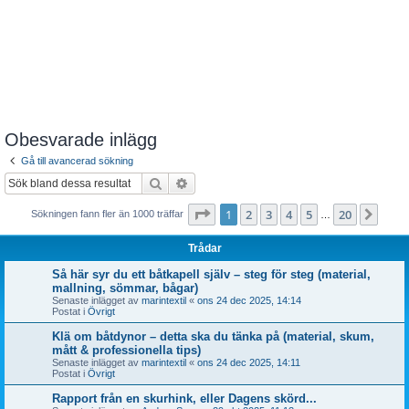
Obesvarade inlägg
Gå till avancerad sökning
Sök
Avancerad sökning
Sida
1
av
20
1
2
3
4
5
20
Näst
Sökningen fann fler än 1000 träffar
…
Trådar
Så här syr du ett båtkapell själv – steg för steg (material,
mallning, sömmar, bågar)
Senaste inlägget av
marintextil
«
ons 24 dec 2025, 14:14
Postat i
Övrigt
Klä om båtdynor – detta ska du tänka på (material, skum,
mått & professionella tips)
Senaste inlägget av
marintextil
«
ons 24 dec 2025, 14:11
Postat i
Övrigt
Rapport från en skurhink, eller Dagens skörd...