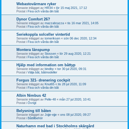
Webastovärmare ryker
Senaste inlägget av
HR34
«
lör 15 maj 2021, 17:12
Postat i
Fixa och vårda din båt
Dynor Comfort 26?
Senaste inlägget av
mazzabrazza
«
tis 16 mar 2021, 14:05
Postat i
Fixa och vårda din båt
Seriekoppla solceller vintertid
Senaste inlägget av
tomeriksen
«
sön 06 dec 2020, 12:34
Postat i
Fixa och vårda din båt
Montera länspump
Senaste inlägget av
Stossen
«
lör 29 aug 2020, 12:21
Postat i
Fixa och vårda din båt
Hjälp med information om båttyp
Senaste inlägget av
bindby
«
tor 30 jul 2020, 09:31
Postat i
Välja båt, båtmodeller
Forgus 321- drenering cockpit
Senaste inlägget av
Knut65
«
tis 28 jul 2020, 11:09
Postat i
Fixa och vårda din båt
Albin Nimbus 42
Senaste inlägget av
Pelle-48
«
mån 27 jul 2020, 10:41
Postat i
Övrigt
Belysning till båten
Senaste inlägget av
Jojje-ejje
«
ons 08 jul 2020, 09:27
Postat i
Båttillbehör
Naturhamn med bad i Stockholms skärgård