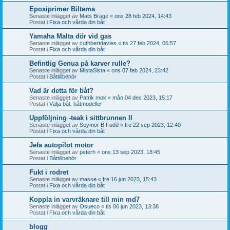
Epoxiprimer Biltema
Senaste inlägget av
Mats Brage
«
ons 28 feb 2024, 14:43
Postat i
Fixa och vårda din båt
Yamaha Malta dör vid gas
Senaste inlägget av
cuthbertdavies
«
tis 27 feb 2024, 05:57
Postat i
Fixa och vårda din båt
Befintlig Genua på karver rulle?
Senaste inlägget av
MistaSista
«
ons 07 feb 2024, 23:42
Postat i
Båttillbehör
Vad är detta för båt?
Senaste inlägget av
Patrik mok
«
mån 04 dec 2023, 15:17
Postat i
Välja båt, båtmodeller
Uppföljning -teak i sittbrunnen II
Senaste inlägget av
Seymor B Fudd
«
fre 22 sep 2023, 12:40
Postat i
Fixa och vårda din båt
Jefa autopilot motor
Senaste inlägget av
peterh
«
ons 13 sep 2023, 18:45
Postat i
Båttillbehör
Fukt i rodret
Senaste inlägget av
masse
«
fre 16 jun 2023, 15:43
Postat i
Fixa och vårda din båt
Koppla in varvräknare till min md7
Senaste inlägget av
Osueco
«
tis 06 jun 2023, 13:38
Postat i
Fixa och vårda din båt
blogg