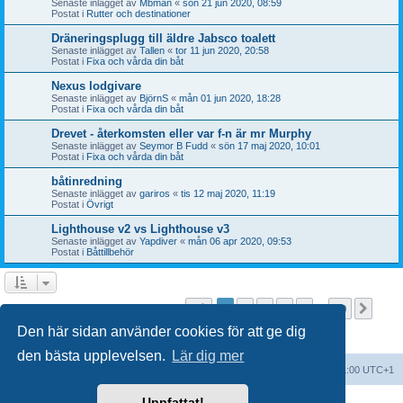
Senaste inlägget av
Mbman
«
sön 21 jun 2020, 08:59
Postat i
Rutter och destinationer
Dräneringsplugg till äldre Jabsco toalett
Senaste inlägget av
Tallen
«
tor 11 jun 2020, 20:58
Postat i
Fixa och vårda din båt
Nexus lodgivare
Senaste inlägget av
BjörnS
«
mån 01 jun 2020, 18:28
Postat i
Fixa och vårda din båt
Drevet - återkomsten eller var f-n är mr Murphy
Senaste inlägget av
Seymor B Fudd
«
sön 17 maj 2020, 10:01
Postat i
Fixa och vårda din båt
båtinredning
Senaste inlägget av
gariros
«
tis 12 maj 2020, 11:19
Postat i
Övrigt
Lighthouse v2 vs Lighthouse v3
Senaste inlägget av
Yapdiver
«
mån 06 apr 2020, 09:53
Postat i
Båttillbehör
Sida
1
av
20
1
2
3
4
5
20
Näst
Sökningen fann fler än 1000 träffar
…
Den här sidan använder cookies för att ge dig
den bästa upplevelsen.
Lär dig mer
Forumindex
Alla tidsangivelser är UTC+01:00 UTC+1
Uppfattat!
Drivs av
phpBB
® Forum Software © phpBB Limited