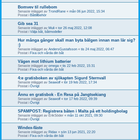
Bomvev til rullebom
Senaste inlägget av
TrondRane
«
mån 06 jun 2022, 15:34
Postat i
Båttillbehör
Gib sea 31
Senaste inlägget av
Muli
«
tor 26 maj 2022, 12:08
Postat i
Välja båt, båtmodeller
Hur många gånger skall man byta bälgen innan man lär sig?
:)
Senaste inlägget av
AndersGustafsson
«
tis 24 maj 2022, 06:47
Postat i
Fixa och vårda din båt
Vägen mot lithium batterier
Senaste inlägget av
omega
«
tis 22 feb 2022, 15:31
Postat i
Fixa och vårda din båt
4:e gratisboken av sjökapten Sigurd Sternvall
Senaste inlägget av
Seawolf
«
lör 19 feb 2022, 17:34
Postat i
Övrigt
Ännu en gratisbok - En Resa på Jangtsekiang
Senaste inlägget av
Seawolf
«
tor 17 feb 2022, 09:39
Postat i
Övrigt
SPAMPOST: Registrera båten i Malta på ett holdingbolag
Senaste inlägget av
ErikSöder
«
mån 11 okt 2021, 09:30
Postat i
Övrigt
Windex-fäste
Senaste inlägget av
Ridax
«
sön 13 jun 2021, 22:20
Postat i
Fixa och vårda din båt