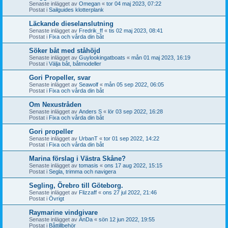
Senaste inlägget av
Omegan
«
tor 04 maj 2023, 07:22
Postat i
Sailguides klotterplank
Läckande dieselanslutning
Senaste inlägget av
Fredrik_ff
«
tis 02 maj 2023, 08:41
Postat i
Fixa och vårda din båt
Söker båt med ståhöjd
Senaste inlägget av
Guylookingatboats
«
mån 01 maj 2023, 16:19
Postat i
Välja båt, båtmodeller
Gori Propeller, svar
Senaste inlägget av
Seawolf
«
mån 05 sep 2022, 06:05
Postat i
Fixa och vårda din båt
Om Nexustråden
Senaste inlägget av
Anders S
«
lör 03 sep 2022, 16:28
Postat i
Fixa och vårda din båt
Gori propeller
Senaste inlägget av
UrbanT
«
tor 01 sep 2022, 14:22
Postat i
Fixa och vårda din båt
Marina förslag i Västra Skåne?
Senaste inlägget av
tomasis
«
ons 17 aug 2022, 15:15
Postat i
Segla, trimma och navigera
Segling, Örebro till Göteborg.
Senaste inlägget av
Flizzaff
«
ons 27 jul 2022, 21:46
Postat i
Övrigt
Raymarine vindgivare
Senaste inlägget av
AnDa
«
sön 12 jun 2022, 19:55
Postat i
Båttillbehör