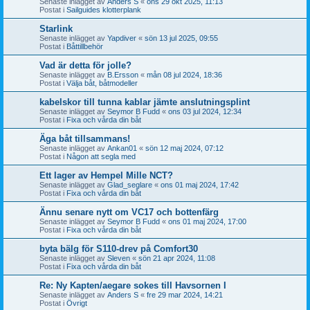
Senaste inlägget av
Anders S
«
ons 29 okt 2025, 11:13
Postat i
Sailguides klotterplank
Starlink
Senaste inlägget av
Yapdiver
«
sön 13 jul 2025, 09:55
Postat i
Båttillbehör
Vad är detta för jolle?
Senaste inlägget av
B.Ersson
«
mån 08 jul 2024, 18:36
Postat i
Välja båt, båtmodeller
kabelskor till tunna kablar jämte anslutningsplint
Senaste inlägget av
Seymor B Fudd
«
ons 03 jul 2024, 12:34
Postat i
Fixa och vårda din båt
Äga båt tillsammans!
Senaste inlägget av
Ankan01
«
sön 12 maj 2024, 07:12
Postat i
Någon att segla med
Ett lager av Hempel Mille NCT?
Senaste inlägget av
Glad_seglare
«
ons 01 maj 2024, 17:42
Postat i
Fixa och vårda din båt
Ännu senare nytt om VC17 och bottenfärg
Senaste inlägget av
Seymor B Fudd
«
ons 01 maj 2024, 17:00
Postat i
Fixa och vårda din båt
byta bälg för S110-drev på Comfort30
Senaste inlägget av
Sleven
«
sön 21 apr 2024, 11:08
Postat i
Fixa och vårda din båt
Re: Ny Kapten/aegare sokes till Havsornen I
Senaste inlägget av
Anders S
«
fre 29 mar 2024, 14:21
Postat i
Övrigt