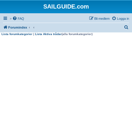
SAILGUIDE.com
>
FAQ
Bli medlem
Logga in
S
Forumindex
Lista forumkategorier
|
Lista Aktiva trådar
(alla forumkategorier)
ö
k