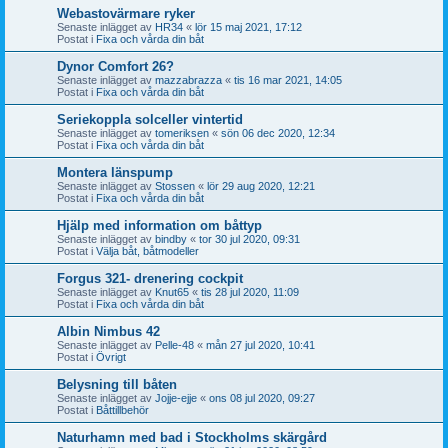
Webastovärmare ryker
Senaste inlägget av
HR34
«
lör 15 maj 2021, 17:12
Postat i
Fixa och vårda din båt
Dynor Comfort 26?
Senaste inlägget av
mazzabrazza
«
tis 16 mar 2021, 14:05
Postat i
Fixa och vårda din båt
Seriekoppla solceller vintertid
Senaste inlägget av
tomeriksen
«
sön 06 dec 2020, 12:34
Postat i
Fixa och vårda din båt
Montera länspump
Senaste inlägget av
Stossen
«
lör 29 aug 2020, 12:21
Postat i
Fixa och vårda din båt
Hjälp med information om båttyp
Senaste inlägget av
bindby
«
tor 30 jul 2020, 09:31
Postat i
Välja båt, båtmodeller
Forgus 321- drenering cockpit
Senaste inlägget av
Knut65
«
tis 28 jul 2020, 11:09
Postat i
Fixa och vårda din båt
Albin Nimbus 42
Senaste inlägget av
Pelle-48
«
mån 27 jul 2020, 10:41
Postat i
Övrigt
Belysning till båten
Senaste inlägget av
Jojje-ejje
«
ons 08 jul 2020, 09:27
Postat i
Båttillbehör
Naturhamn med bad i Stockholms skärgård