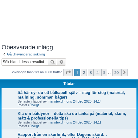
Obesvarade inlägg
Gå till avancerad sökning
Sök
Avancerad sökning
Sida
1
av
20
1
2
3
4
5
20
Näst
Sökningen fann fler än 1000 träffar
…
Trådar
Så här syr du ett båtkapell själv – steg för steg (material,
mallning, sömmar, bågar)
Senaste inlägget av
marintextil
«
ons 24 dec 2025, 14:14
Postat i
Övrigt
Klä om båtdynor – detta ska du tänka på (material, skum,
mått & professionella tips)
Senaste inlägget av
marintextil
«
ons 24 dec 2025, 14:11
Postat i
Övrigt
Rapport från en skurhink, eller Dagens skörd...