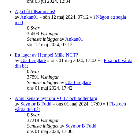
ons 03 jul 2024, 12:34
Äga båt tillsammans!
av
Ankan01
» sön 12 maj 2024, 07:12 » i
Någon att segla
med
0
Svar
35609
Visningar
Senaste inlägget
av
Ankan01
sön 12 maj 2024, 07:12
Ett lager av Hempel Mille NCT?
av
Glad_seglare
» ons 01 maj 2024, 17:42 » i
Fixa och vårda
din båt
0
Svar
37591
Visningar
Senaste inlägget
av
Glad_seglare
ons 01 maj 2024, 17:42
Ännu senare nytt om VC17 och bottenfärg
av
Seymor B Fudd
» ons 01 maj 2024, 17:00 » i
Fixa och
vårda din båt
0
Svar
37218
Visningar
Senaste inlägget
av
Seymor B Fudd
ons 01 maj 2024, 17:00