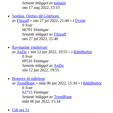
Senaste inlägget
av
tomasis
ons 17 aug 2022, 15:15
Segling, Örebro till Göteborg.
av
Flizzaff
» ons 27 jul 2022, 21:46 » i
Övrigt
0
Svar
66701
Visningar
Senaste inlägget
av
Flizzaff
ons 27 jul 2022, 21:46
Raymarine vindgivare
av
AnDa
» sön 12 jun 2022, 19:55 » i
Båttillbehör
0
Svar
69516
Visningar
Senaste inlägget
av
AnDa
sön 12 jun 2022, 19:55
Bomvev til rullebom
av
TrondRane
» mån 06 jun 2022, 15:34 » i
Båttillbehör
0
Svar
62715
Visningar
Senaste inlägget
av
TrondRane
mån 06 jun 2022, 15:34
Gib sea 31