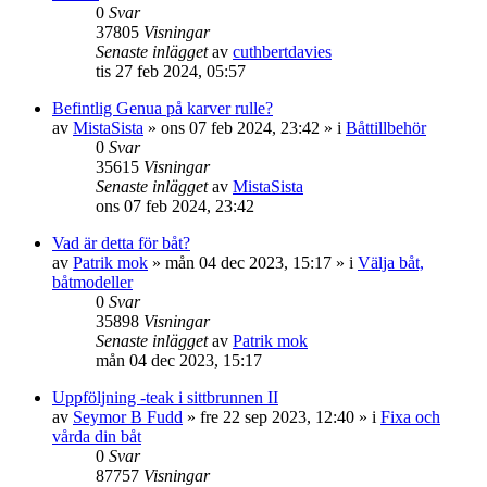
0
Svar
37805
Visningar
Senaste inlägget
av
cuthbertdavies
tis 27 feb 2024, 05:57
Befintlig Genua på karver rulle?
av
MistaSista
» ons 07 feb 2024, 23:42 » i
Båttillbehör
0
Svar
35615
Visningar
Senaste inlägget
av
MistaSista
ons 07 feb 2024, 23:42
Vad är detta för båt?
av
Patrik mok
» mån 04 dec 2023, 15:17 » i
Välja båt,
båtmodeller
0
Svar
35898
Visningar
Senaste inlägget
av
Patrik mok
mån 04 dec 2023, 15:17
Uppföljning -teak i sittbrunnen II
av
Seymor B Fudd
» fre 22 sep 2023, 12:40 » i
Fixa och
vårda din båt
0
Svar
87757
Visningar