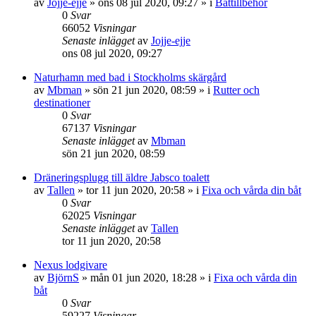
av
Jojje-ejje
» ons 08 jul 2020, 09:27 » i
Båttillbehör
0
Svar
66052
Visningar
Senaste inlägget
av
Jojje-ejje
ons 08 jul 2020, 09:27
Naturhamn med bad i Stockholms skärgård
av
Mbman
» sön 21 jun 2020, 08:59 » i
Rutter och
destinationer
0
Svar
67137
Visningar
Senaste inlägget
av
Mbman
sön 21 jun 2020, 08:59
Dräneringsplugg till äldre Jabsco toalett
av
Tallen
» tor 11 jun 2020, 20:58 » i
Fixa och vårda din båt
0
Svar
62025
Visningar
Senaste inlägget
av
Tallen
tor 11 jun 2020, 20:58
Nexus lodgivare
av
BjörnS
» mån 01 jun 2020, 18:28 » i
Fixa och vårda din
båt
0
Svar
59227
Visningar