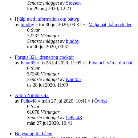
Senaste inlägget
av
Stossen
lör 29 aug 2020, 12:21
Hjälp med information om båttyp
av
bindby
» tor 30 jul 2020, 09:31 » i
Välja båt, båtmodeller
0
Svar
72237
Visningar
Senaste inlägget
av
bindby
tor 30 jul 2020, 09:31
Forgus 321- drenering cockpit
av
Knut65
» tis 28 jul 2020, 11:09 » i
Fixa och vårda din båt
0
Svar
57240
Visningar
Senaste inlägget
av
Knut65
tis 28 jul 2020, 11:09
Albin Nimbus 42
av
Pelle-48
» mån 27 jul 2020, 10:41 » i
Övrigt
0
Svar
61078
Visningar
Senaste inlägget
av
Pelle-48
mån 27 jul 2020, 10:41
Belysning till båten