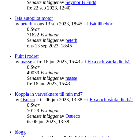
Senaste inlägget
av
Seymor B Fudd
fre 22 sep 2023, 12:40
Jefa autopilot motor
av
peterh
» ons 13 sep 2023, 18:45 » i
Båttillbehör
0
Svar
71622
Visningar
Senaste inlägget
av
peterh
ons 13 sep 2023, 18:45
Fukt i rodret
av
masse
» fre 16 jun 2023, 15:43 » i
Fixa och vårda din båt
0
Svar
49039
Visningar
Senaste inlägget
av
masse
fre 16 jun 2023, 15:43
Koppla in varvräknare till min md7
av
Osueco
» tis 06 jun 2023, 13:38 » i
Fixa och vårda din båt
0
Svar
50129
Visningar
Senaste inlägget
av
Osueco
tis 06 jun 2023, 13:38
blogg