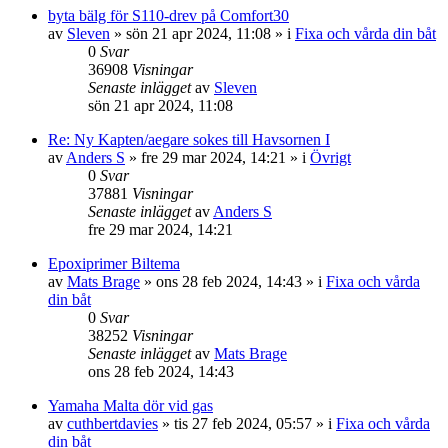
byta bälg för S110-drev på Comfort30
av
Sleven
» sön 21 apr 2024, 11:08 » i
Fixa och vårda din båt
0
Svar
36908
Visningar
Senaste inlägget
av
Sleven
sön 21 apr 2024, 11:08
Re: Ny Kapten/aegare sokes till Havsornen I
av
Anders S
» fre 29 mar 2024, 14:21 » i
Övrigt
0
Svar
37881
Visningar
Senaste inlägget
av
Anders S
fre 29 mar 2024, 14:21
Epoxiprimer Biltema
av
Mats Brage
» ons 28 feb 2024, 14:43 » i
Fixa och vårda
din båt
0
Svar
38252
Visningar
Senaste inlägget
av
Mats Brage
ons 28 feb 2024, 14:43
Yamaha Malta dör vid gas
av
cuthbertdavies
» tis 27 feb 2024, 05:57 » i
Fixa och vårda
din båt