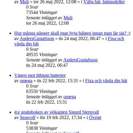
av
Muli
» tor 26 maj 2022, 12:08 » i
Välja båt, båtmodeller
0
Svar
73544
Visningar
Senaste inlägget
av
Muli
tor 26 maj 2022, 12:08
Hur många gånger skall man byta bälgen innan man lär sig? :)
av
AndersGustafsson
» tis 24 maj 2022, 06:47 » i
Fixa och
vårda din båt
0
Svar
49535
Visningar
Senaste inlägget
av
AndersGustafsson
tis 24 maj 2022, 06:47
Vägen mot lithium batterier
av
omega
» tis 22 feb 2022, 15:31 » i
Fixa och vårda din båt
0
Svar
63550
Visningar
Senaste inlägget
av
omega
tis 22 feb 2022, 15:31
4:e gratisboken av sjökapten Sigurd Sternvall
av
Seawolf
» lör 19 feb 2022, 17:34 » i
Övrigt
0
Svar
53838
Visningar