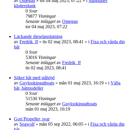
av
Omegan
» tor 04 maj 2023, 07:22 » i
Sailguides
klotterplank
0
Svar
79877
Visningar
Senaste inlägget
av
Omegan
tor 04 maj 2023, 07:22
Läckande dieselanslutning
av
Fredrik_ff
» tis 02 maj 2023, 08:41 » i
Fixa och vårda din
båt
0
Svar
53016
Visningar
Senaste inlägget
av
Fredrik_ff
tis 02 maj 2023, 08:41
Söker båt med ståhöjd
av
Guylookingatboats
» mån 01 maj 2023, 16:19 » i
Välja
båt, båtmodeller
0
Svar
51530
Visningar
Senaste inlägget
av
Guylookingatboats
mån 01 maj 2023, 16:19
Gori Propeller, svar
av
Seawolf
» mån 05 sep 2022, 06:05 » i
Fixa och vårda din
båt