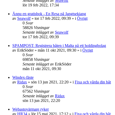
Senaste inlägget
av
Seawolf
lör 19 feb 2022, 17:34
Ännu en gratisbok - En Resa på Jangtsekiang
av
Seawolf
» tor 17 feb 2022, 09:39 » i
Övrigt
0
Svar
58826
Visningar
Senaste inlägget
av
Seawolf
tor 17 feb 2022, 09:39
SPAMPOST: Registrera båten i Malta på ett holdingbolag
av
ErikSöder
» mån 11 okt 2021, 09:30 » i
Övrigt
0
Svar
69858
Visningar
Senaste inlägget
av
ErikSöder
mån 11 okt 2021, 09:30
Windex-fäste
av
Ridax
» sön 13 jun 2021, 22:20 » i
Fixa och vårda din båt
0
Svar
67562
Visningar
Senaste inlägget
av
Ridax
sön 13 jun 2021, 22:20
Webastovärmare ryker
av
HR34
» lör 15 maj 2021, 17:12 » i
Fixa och vårda din båt