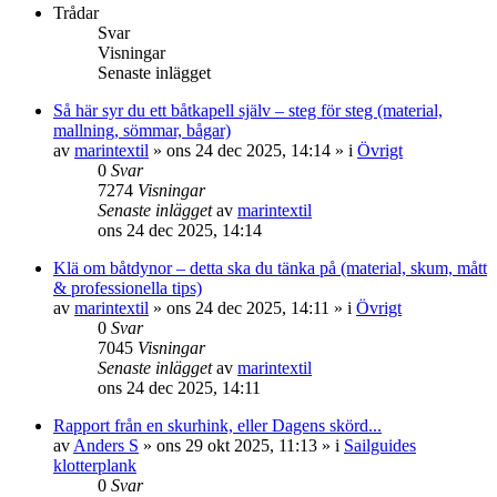
Trådar
Svar
Visningar
Senaste inlägget
Så här syr du ett båtkapell själv – steg för steg (material,
mallning, sömmar, bågar)
av
marintextil
» ons 24 dec 2025, 14:14 » i
Övrigt
0
Svar
7274
Visningar
Senaste inlägget
av
marintextil
ons 24 dec 2025, 14:14
Klä om båtdynor – detta ska du tänka på (material, skum, mått
& professionella tips)
av
marintextil
» ons 24 dec 2025, 14:11 » i
Övrigt
0
Svar
7045
Visningar
Senaste inlägget
av
marintextil
ons 24 dec 2025, 14:11
Rapport från en skurhink, eller Dagens skörd...
av
Anders S
» ons 29 okt 2025, 11:13 » i
Sailguides
klotterplank
0
Svar