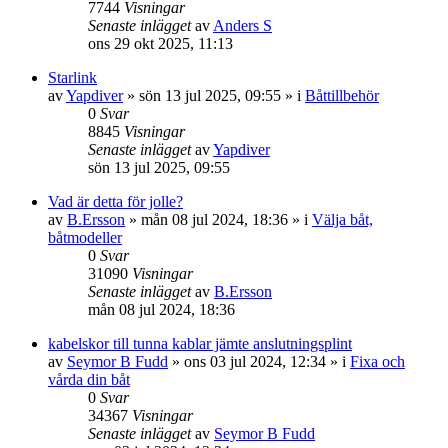
7744
Visningar
Senaste inlägget
av
Anders S
ons 29 okt 2025, 11:13
Starlink
av
Yapdiver
» sön 13 jul 2025, 09:55 » i
Båttillbehör
0
Svar
8845
Visningar
Senaste inlägget
av
Yapdiver
sön 13 jul 2025, 09:55
Vad är detta för jolle?
av
B.Ersson
» mån 08 jul 2024, 18:36 » i
Välja båt,
båtmodeller
0
Svar
31090
Visningar
Senaste inlägget
av
B.Ersson
mån 08 jul 2024, 18:36
kabelskor till tunna kablar jämte anslutningsplint
av
Seymor B Fudd
» ons 03 jul 2024, 12:34 » i
Fixa och
vårda din båt
0
Svar
34367
Visningar
Senaste inlägget
av
Seymor B Fudd