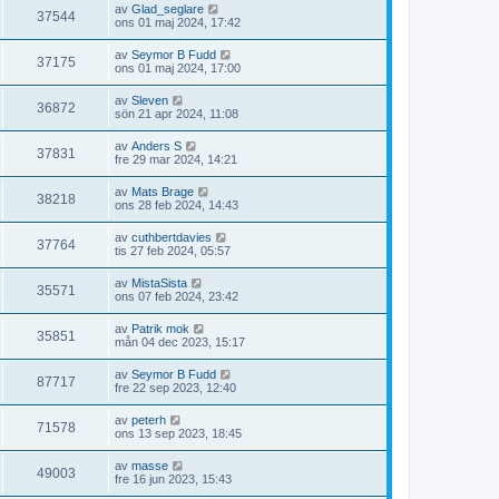
av
Glad_seglare
37544
ons 01 maj 2024, 17:42
av
Seymor B Fudd
37175
ons 01 maj 2024, 17:00
av
Sleven
36872
sön 21 apr 2024, 11:08
av
Anders S
37831
fre 29 mar 2024, 14:21
av
Mats Brage
38218
ons 28 feb 2024, 14:43
av
cuthbertdavies
37764
tis 27 feb 2024, 05:57
av
MistaSista
35571
ons 07 feb 2024, 23:42
av
Patrik mok
35851
mån 04 dec 2023, 15:17
av
Seymor B Fudd
87717
fre 22 sep 2023, 12:40
av
peterh
71578
ons 13 sep 2023, 18:45
av
masse
49003
fre 16 jun 2023, 15:43