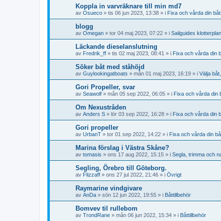
Koppla in varvräknare till min md7
av
Osueco
» tis 06 jun 2023, 13:38 » i
Fixa och vårda din båt
blogg
av
Omegan
» tor 04 maj 2023, 07:22 » i
Sailguides klotterpla
Läckande dieselanslutning
av
Fredrik_ff
» tis 02 maj 2023, 08:41 » i
Fixa och vårda din 
Söker båt med ståhöjd
av
Guylookingatboats
» mån 01 maj 2023, 16:19 » i
Välja båt
Gori Propeller, svar
av
Seawolf
» mån 05 sep 2022, 06:05 » i
Fixa och vårda din 
Om Nexustråden
av
Anders S
» lör 03 sep 2022, 16:28 » i
Fixa och vårda din 
Gori propeller
av
UrbanT
» tor 01 sep 2022, 14:22 » i
Fixa och vårda din bå
Marina förslag i Västra Skåne?
av
tomasis
» ons 17 aug 2022, 15:15 » i
Segla, trimma och n
Segling, Örebro till Göteborg.
av
Flizzaff
» ons 27 jul 2022, 21:46 » i
Övrigt
Raymarine vindgivare
av
AnDa
» sön 12 jun 2022, 19:55 » i
Båttillbehör
Bomvev til rullebom
av
TrondRane
» mån 06 jun 2022, 15:34 » i
Båttillbehör