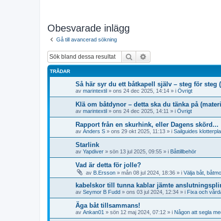
Obesvarade inlägg
Gå till avancerad sökning
Sök
Avancerad sökning
TRÅDAR
Så här syr du ett båtkapell själv – steg för ste
av
marintextil
» ons 24 dec 2025, 14:14 » i
Övrigt
Klä om båtdynor – detta ska du tänka på (materi
av
marintextil
» ons 24 dec 2025, 14:11 » i
Övrigt
Rapport från en skurhink, eller Dagens skörd...
av
Anders S
» ons 29 okt 2025, 11:13 » i
Sailguides klotterpl
Starlink
av
Yapdiver
» sön 13 jul 2025, 09:55 » i
Båttillbehör
Vad är detta för jolle?
av
B.Ersson
» mån 08 jul 2024, 18:36 » i
Välja båt, båtmo
kabelskor till tunna kablar jämte anslutningspli
av
Seymor B Fudd
» ons 03 jul 2024, 12:34 » i
Fixa och vårda
Äga båt tillsammans!
av
Ankan01
» sön 12 maj 2024, 07:12 » i
Någon att segla me