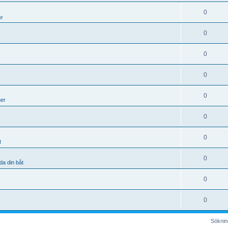
0
er
0
0
0
0
ner
0
0
t
0
da din båt
0
0
Sökning