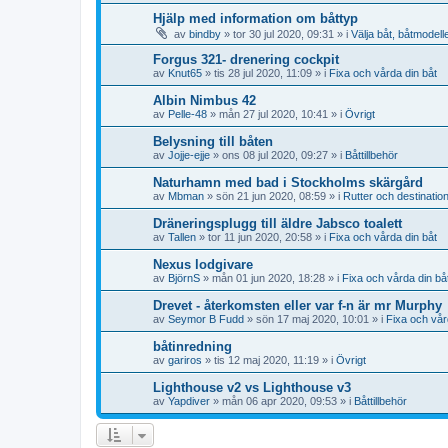
Hjälp med information om båttyp
av
bindby
» tor 30 jul 2020, 09:31 » i
Välja båt, båtmodell
Forgus 321- drenering cockpit
av
Knut65
» tis 28 jul 2020, 11:09 » i
Fixa och vårda din båt
Albin Nimbus 42
av
Pelle-48
» mån 27 jul 2020, 10:41 » i
Övrigt
Belysning till båten
av
Jojje-ejje
» ons 08 jul 2020, 09:27 » i
Båttillbehör
Naturhamn med bad i Stockholms skärgård
av
Mbman
» sön 21 jun 2020, 08:59 » i
Rutter och destinatio
Dräneringsplugg till äldre Jabsco toalett
av
Tallen
» tor 11 jun 2020, 20:58 » i
Fixa och vårda din båt
Nexus lodgivare
av
BjörnS
» mån 01 jun 2020, 18:28 » i
Fixa och vårda din bå
Drevet - återkomsten eller var f-n är mr Murphy
av
Seymor B Fudd
» sön 17 maj 2020, 10:01 » i
Fixa och vår
båtinredning
av
gariros
» tis 12 maj 2020, 11:19 » i
Övrigt
Lighthouse v2 vs Lighthouse v3
av
Yapdiver
» mån 06 apr 2020, 09:53 » i
Båttillbehör