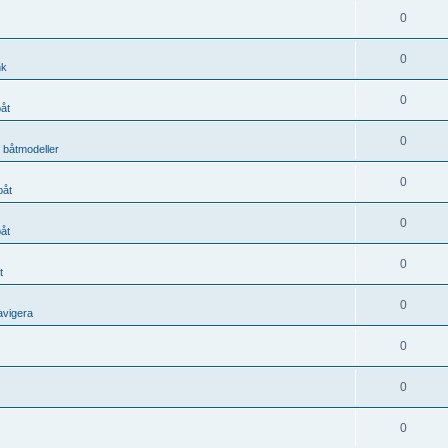
0
0
nk
0
båt
0
, båtmodeller
0
båt
0
båt
0
t
0
avigera
0
0
0