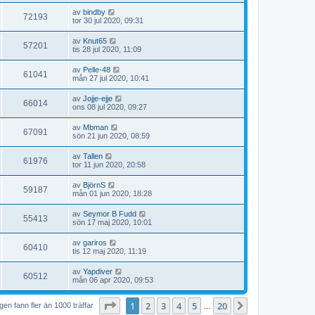
av
bindby
72193
tor 30 jul 2020, 09:31
av
Knut65
57201
tis 28 jul 2020, 11:09
av
Pelle-48
61041
mån 27 jul 2020, 10:41
av
Jojje-ejje
66014
ons 08 jul 2020, 09:27
av
Mbman
67091
sön 21 jun 2020, 08:59
av
Tallen
61976
tor 11 jun 2020, 20:58
av
BjörnS
59187
mån 01 jun 2020, 18:28
av
Seymor B Fudd
55413
sön 17 maj 2020, 10:01
av
gariros
60410
tis 12 maj 2020, 11:19
av
Yapdiver
60512
mån 06 apr 2020, 09:53
Sida
1
av
20
1
2
3
4
5
20
Nästa
en fann fler än 1000 träffar
…