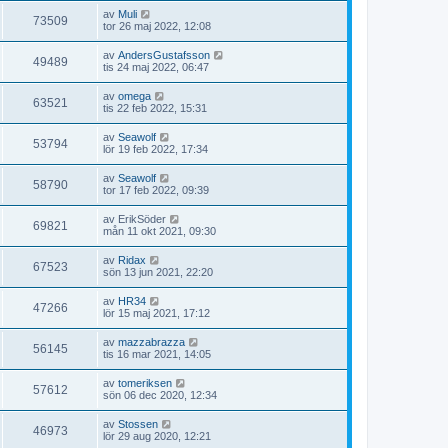
av
Muli
73509
tor 26 maj 2022, 12:08
av
AndersGustafsson
49489
tis 24 maj 2022, 06:47
av
omega
63521
tis 22 feb 2022, 15:31
av
Seawolf
53794
lör 19 feb 2022, 17:34
av
Seawolf
58790
tor 17 feb 2022, 09:39
av
ErikSöder
69821
mån 11 okt 2021, 09:30
av
Ridax
67523
sön 13 jun 2021, 22:20
av
HR34
47266
lör 15 maj 2021, 17:12
av
mazzabrazza
56145
tis 16 mar 2021, 14:05
av
tomeriksen
57612
sön 06 dec 2020, 12:34
av
Stossen
46973
lör 29 aug 2020, 12:21