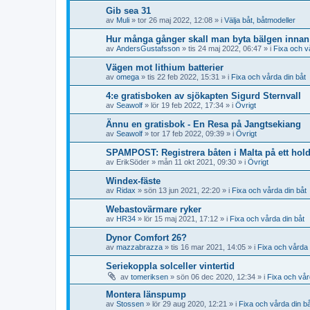
Gib sea 31
av
Muli
» tor 26 maj 2022, 12:08 » i
Välja båt, båtmodeller
Hur många gånger skall man byta bälgen innan 
av
AndersGustafsson
» tis 24 maj 2022, 06:47 » i
Fixa och v
Vägen mot lithium batterier
av
omega
» tis 22 feb 2022, 15:31 » i
Fixa och vårda din båt
4:e gratisboken av sjökapten Sigurd Sternvall
av
Seawolf
» lör 19 feb 2022, 17:34 » i
Övrigt
Ännu en gratisbok - En Resa på Jangtsekiang
av
Seawolf
» tor 17 feb 2022, 09:39 » i
Övrigt
SPAMPOST: Registrera båten i Malta på ett hol
av
ErikSöder
» mån 11 okt 2021, 09:30 » i
Övrigt
Windex-fäste
av
Ridax
» sön 13 jun 2021, 22:20 » i
Fixa och vårda din båt
Webastovärmare ryker
av
HR34
» lör 15 maj 2021, 17:12 » i
Fixa och vårda din båt
Dynor Comfort 26?
av
mazzabrazza
» tis 16 mar 2021, 14:05 » i
Fixa och vårda 
Seriekoppla solceller vintertid
av
tomeriksen
» sön 06 dec 2020, 12:34 » i
Fixa och vår
Montera länspump
av
Stossen
» lör 29 aug 2020, 12:21 » i
Fixa och vårda din b