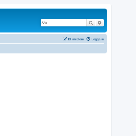
Sök
Avancerad söknin
Bli medlem
Logga in