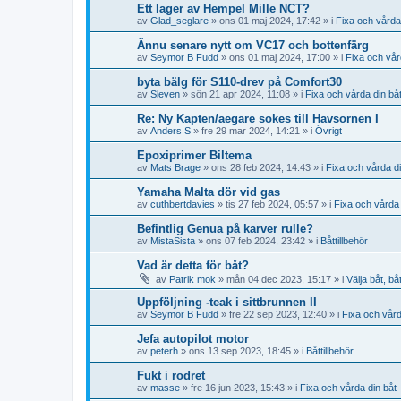
Ett lager av Hempel Mille NCT?
av
Glad_seglare
» ons 01 maj 2024, 17:42 » i
Fixa och vårda
Ännu senare nytt om VC17 och bottenfärg
av
Seymor B Fudd
» ons 01 maj 2024, 17:00 » i
Fixa och vår
byta bälg för S110-drev på Comfort30
av
Sleven
» sön 21 apr 2024, 11:08 » i
Fixa och vårda din bå
Re: Ny Kapten/aegare sokes till Havsornen I
av
Anders S
» fre 29 mar 2024, 14:21 » i
Övrigt
Epoxiprimer Biltema
av
Mats Brage
» ons 28 feb 2024, 14:43 » i
Fixa och vårda di
Yamaha Malta dör vid gas
av
cuthbertdavies
» tis 27 feb 2024, 05:57 » i
Fixa och vårda 
Befintlig Genua på karver rulle?
av
MistaSista
» ons 07 feb 2024, 23:42 » i
Båttillbehör
Vad är detta för båt?
av
Patrik mok
» mån 04 dec 2023, 15:17 » i
Välja båt, bå
Uppföljning -teak i sittbrunnen II
av
Seymor B Fudd
» fre 22 sep 2023, 12:40 » i
Fixa och vård
Jefa autopilot motor
av
peterh
» ons 13 sep 2023, 18:45 » i
Båttillbehör
Fukt i rodret
av
masse
» fre 16 jun 2023, 15:43 » i
Fixa och vårda din båt