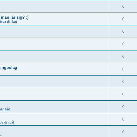
0
man lär sig? :)
0
årda din båt
0
0
0
dingbolag
0
0
0
0
din båt
0
da din båt
0
åt