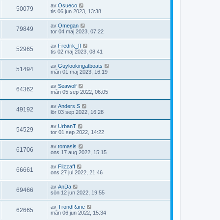
av
Osueco
50079
tis 06 jun 2023, 13:38
av
Omegan
79849
tor 04 maj 2023, 07:22
av
Fredrik_ff
52965
tis 02 maj 2023, 08:41
av
Guylookingatboats
51494
mån 01 maj 2023, 16:19
av
Seawolf
64362
mån 05 sep 2022, 06:05
av
Anders S
49192
lör 03 sep 2022, 16:28
av
UrbanT
54529
tor 01 sep 2022, 14:22
av
tomasis
61706
ons 17 aug 2022, 15:15
av
Flizzaff
66661
ons 27 jul 2022, 21:46
av
AnDa
69466
sön 12 jun 2022, 19:55
av
TrondRane
62665
mån 06 jun 2022, 15:34