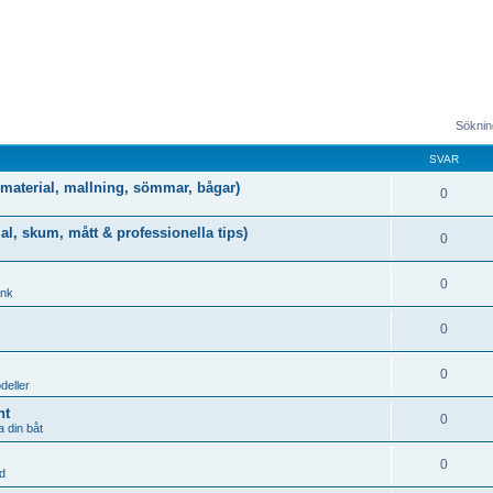
Sökning
SVAR
g (material, mallning, sömmar, bågar)
0
al, skum, mått & professionella tips)
0
0
ank
0
0
deller
nt
0
 din båt
0
d