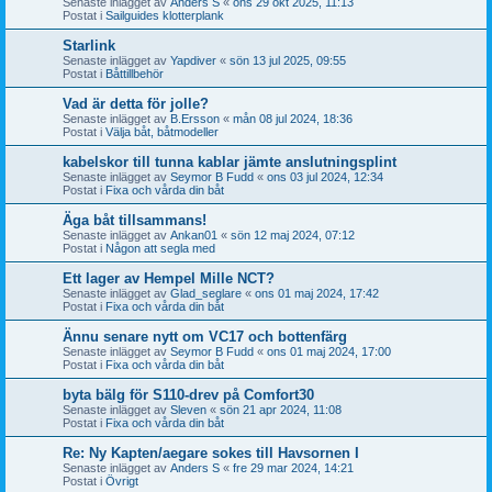
Senaste inlägget av
Anders S
«
ons 29 okt 2025, 11:13
Postat i
Sailguides klotterplank
Starlink
Senaste inlägget av
Yapdiver
«
sön 13 jul 2025, 09:55
Postat i
Båttillbehör
Vad är detta för jolle?
Senaste inlägget av
B.Ersson
«
mån 08 jul 2024, 18:36
Postat i
Välja båt, båtmodeller
kabelskor till tunna kablar jämte anslutningsplint
Senaste inlägget av
Seymor B Fudd
«
ons 03 jul 2024, 12:34
Postat i
Fixa och vårda din båt
Äga båt tillsammans!
Senaste inlägget av
Ankan01
«
sön 12 maj 2024, 07:12
Postat i
Någon att segla med
Ett lager av Hempel Mille NCT?
Senaste inlägget av
Glad_seglare
«
ons 01 maj 2024, 17:42
Postat i
Fixa och vårda din båt
Ännu senare nytt om VC17 och bottenfärg
Senaste inlägget av
Seymor B Fudd
«
ons 01 maj 2024, 17:00
Postat i
Fixa och vårda din båt
byta bälg för S110-drev på Comfort30
Senaste inlägget av
Sleven
«
sön 21 apr 2024, 11:08
Postat i
Fixa och vårda din båt
Re: Ny Kapten/aegare sokes till Havsornen I
Senaste inlägget av
Anders S
«
fre 29 mar 2024, 14:21
Postat i
Övrigt