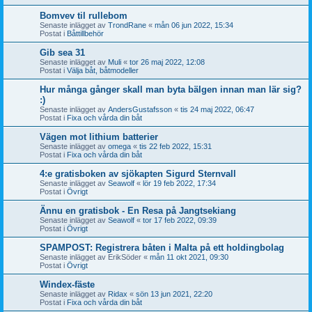
Bomvev til rullebom
Senaste inlägget av
TrondRane
«
mån 06 jun 2022, 15:34
Postat i
Båttillbehör
Gib sea 31
Senaste inlägget av
Muli
«
tor 26 maj 2022, 12:08
Postat i
Välja båt, båtmodeller
Hur många gånger skall man byta bälgen innan man lär sig?
:)
Senaste inlägget av
AndersGustafsson
«
tis 24 maj 2022, 06:47
Postat i
Fixa och vårda din båt
Vägen mot lithium batterier
Senaste inlägget av
omega
«
tis 22 feb 2022, 15:31
Postat i
Fixa och vårda din båt
4:e gratisboken av sjökapten Sigurd Sternvall
Senaste inlägget av
Seawolf
«
lör 19 feb 2022, 17:34
Postat i
Övrigt
Ännu en gratisbok - En Resa på Jangtsekiang
Senaste inlägget av
Seawolf
«
tor 17 feb 2022, 09:39
Postat i
Övrigt
SPAMPOST: Registrera båten i Malta på ett holdingbolag
Senaste inlägget av
ErikSöder
«
mån 11 okt 2021, 09:30
Postat i
Övrigt
Windex-fäste
Senaste inlägget av
Ridax
«
sön 13 jun 2021, 22:20
Postat i
Fixa och vårda din båt