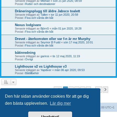
Senaste inlägget av
Mbman
«
sön 21 jun 2020, 08:59
Postat i
Rutter och destinationer
Dräneringsplugg till äldre Jabsco toalett
Senaste inlägget av
Tallen
«
tor 11 jun 2020, 20:58
Postat i
Fixa och vårda din båt
Nexus lodgivare
Senaste inlägget av
BjörnS
«
mån 01 jun 2020, 18:28
Postat i
Fixa och vårda din båt
Drevet - återkomsten eller var f-n är mr Murphy
Senaste inlägget av
Seymor B Fudd
«
sön 17 maj 2020, 10:01
Postat i
Fixa och vårda din båt
båtinredning
Senaste inlägget av
gariros
«
tis 12 maj 2020, 11:19
Postat i
Övrigt
Lighthouse v2 vs Lighthouse v3
Senaste inlägget av
Yapdiver
«
mån 06 apr 2020, 09:53
Postat i
Båttillbehör
Sida
1
av
20
1
2
3
4
5
20
Näst
Sökningen fann fler än 1000 träffar
…
Den här sidan använder cookies för att ge dig
den bästa upplevelsen.
Lär dig mer
Forumindex
Alla tidsangivelser är UTC+01:00 UTC+1
Uppfattat!
Drivs av
phpBB
® Forum Software © phpBB Limited