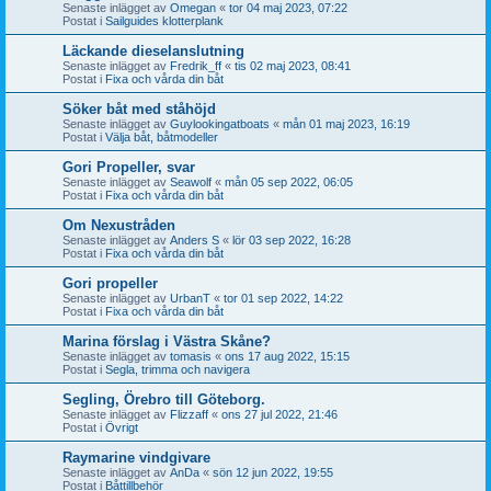
Senaste inlägget av
Omegan
«
tor 04 maj 2023, 07:22
Postat i
Sailguides klotterplank
Läckande dieselanslutning
Senaste inlägget av
Fredrik_ff
«
tis 02 maj 2023, 08:41
Postat i
Fixa och vårda din båt
Söker båt med ståhöjd
Senaste inlägget av
Guylookingatboats
«
mån 01 maj 2023, 16:19
Postat i
Välja båt, båtmodeller
Gori Propeller, svar
Senaste inlägget av
Seawolf
«
mån 05 sep 2022, 06:05
Postat i
Fixa och vårda din båt
Om Nexustråden
Senaste inlägget av
Anders S
«
lör 03 sep 2022, 16:28
Postat i
Fixa och vårda din båt
Gori propeller
Senaste inlägget av
UrbanT
«
tor 01 sep 2022, 14:22
Postat i
Fixa och vårda din båt
Marina förslag i Västra Skåne?
Senaste inlägget av
tomasis
«
ons 17 aug 2022, 15:15
Postat i
Segla, trimma och navigera
Segling, Örebro till Göteborg.
Senaste inlägget av
Flizzaff
«
ons 27 jul 2022, 21:46
Postat i
Övrigt
Raymarine vindgivare
Senaste inlägget av
AnDa
«
sön 12 jun 2022, 19:55
Postat i
Båttillbehör