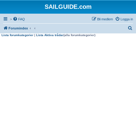
SAILGUIDE.com
>
FAQ
Bli medlem
Logga in
S
Forumindex
Lista forumkategorier
|
Lista Aktiva trådar
(alla forumkategorier)
ö
k