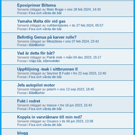
Epoxiprimer Biltema
Senaste inlägget av
Mats Brage
«
ons 28 feb 2024, 14:43
Postat i
Fixa och vårda din båt
Yamaha Malta dör vid gas
Senaste inlägget av
cuthbertdavies
«
tis 27 feb 2024, 05:57
Postat i
Fixa och vårda din båt
Befintlig Genua på karver rulle?
Senaste inlägget av
MistaSista
«
ons 07 feb 2024, 23:42
Postat i
Båttillbehör
Vad är detta för båt?
Senaste inlägget av
Patrik mok
«
mån 04 dec 2023, 15:17
Postat i
Välja båt, båtmodeller
Uppföljning -teak i sittbrunnen II
Senaste inlägget av
Seymor B Fudd
«
fre 22 sep 2023, 12:40
Postat i
Fixa och vårda din båt
Jefa autopilot motor
Senaste inlägget av
peterh
«
ons 13 sep 2023, 18:45
Postat i
Båttillbehör
Fukt i rodret
Senaste inlägget av
masse
«
fre 16 jun 2023, 15:43
Postat i
Fixa och vårda din båt
Koppla in varvräknare till min md7
Senaste inlägget av
Osueco
«
tis 06 jun 2023, 13:38
Postat i
Fixa och vårda din båt
blogg