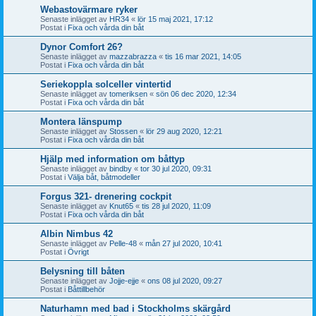
Webastovärmare ryker
Senaste inlägget av
HR34
«
lör 15 maj 2021, 17:12
Postat i
Fixa och vårda din båt
Dynor Comfort 26?
Senaste inlägget av
mazzabrazza
«
tis 16 mar 2021, 14:05
Postat i
Fixa och vårda din båt
Seriekoppla solceller vintertid
Senaste inlägget av
tomeriksen
«
sön 06 dec 2020, 12:34
Postat i
Fixa och vårda din båt
Montera länspump
Senaste inlägget av
Stossen
«
lör 29 aug 2020, 12:21
Postat i
Fixa och vårda din båt
Hjälp med information om båttyp
Senaste inlägget av
bindby
«
tor 30 jul 2020, 09:31
Postat i
Välja båt, båtmodeller
Forgus 321- drenering cockpit
Senaste inlägget av
Knut65
«
tis 28 jul 2020, 11:09
Postat i
Fixa och vårda din båt
Albin Nimbus 42
Senaste inlägget av
Pelle-48
«
mån 27 jul 2020, 10:41
Postat i
Övrigt
Belysning till båten
Senaste inlägget av
Jojje-ejje
«
ons 08 jul 2020, 09:27
Postat i
Båttillbehör
Naturhamn med bad i Stockholms skärgård