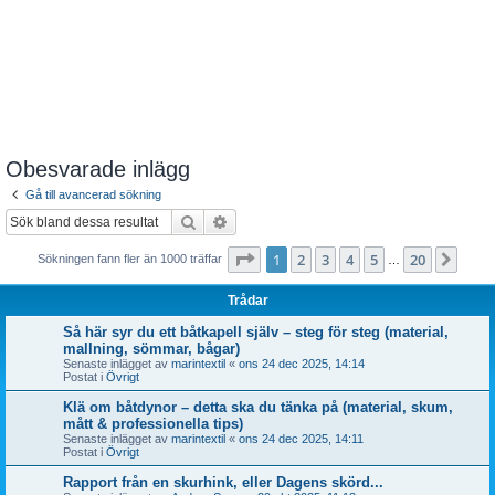
Obesvarade inlägg
Gå till avancerad sökning
Sök
Avancerad sökning
Sida
1
av
20
1
2
3
4
5
20
Näst
Sökningen fann fler än 1000 träffar
…
Trådar
Så här syr du ett båtkapell själv – steg för steg (material,
mallning, sömmar, bågar)
Senaste inlägget av
marintextil
«
ons 24 dec 2025, 14:14
Postat i
Övrigt
Klä om båtdynor – detta ska du tänka på (material, skum,
mått & professionella tips)
Senaste inlägget av
marintextil
«
ons 24 dec 2025, 14:11
Postat i
Övrigt
Rapport från en skurhink, eller Dagens skörd...