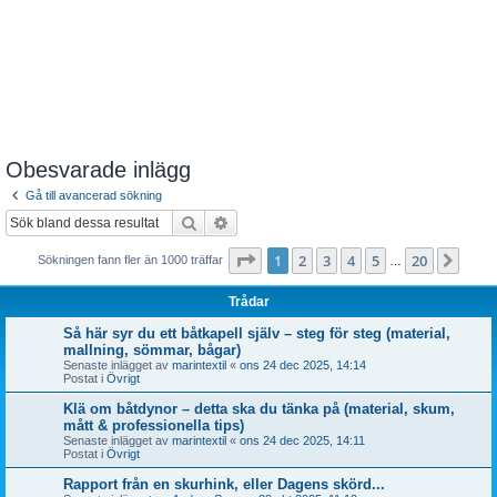
Obesvarade inlägg
Gå till avancerad sökning
Sök
Avancerad sökning
Sida
1
av
20
1
2
3
4
5
20
Näst
Sökningen fann fler än 1000 träffar
…
Trådar
Så här syr du ett båtkapell själv – steg för steg (material,
mallning, sömmar, bågar)
Senaste inlägget av
marintextil
«
ons 24 dec 2025, 14:14
Postat i
Övrigt
Klä om båtdynor – detta ska du tänka på (material, skum,
mått & professionella tips)
Senaste inlägget av
marintextil
«
ons 24 dec 2025, 14:11
Postat i
Övrigt
Rapport från en skurhink, eller Dagens skörd...