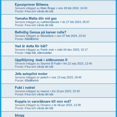
Epoxiprimer Biltema
Senaste inlägget av
Mats Brage
«
ons 28 feb 2024, 14:43
Postat i
Fixa och vårda din båt
Yamaha Malta dör vid gas
Senaste inlägget av
cuthbertdavies
«
tis 27 feb 2024, 05:57
Postat i
Fixa och vårda din båt
Befintlig Genua på karver rulle?
Senaste inlägget av
MistaSista
«
ons 07 feb 2024, 23:42
Postat i
Båttillbehör
Vad är detta för båt?
Senaste inlägget av
Patrik mok
«
mån 04 dec 2023, 15:17
Postat i
Välja båt, båtmodeller
Uppföljning -teak i sittbrunnen II
Senaste inlägget av
Seymor B Fudd
«
fre 22 sep 2023, 12:40
Postat i
Fixa och vårda din båt
Jefa autopilot motor
Senaste inlägget av
peterh
«
ons 13 sep 2023, 18:45
Postat i
Båttillbehör
Fukt i rodret
Senaste inlägget av
masse
«
fre 16 jun 2023, 15:43
Postat i
Fixa och vårda din båt
Koppla in varvräknare till min md7
Senaste inlägget av
Osueco
«
tis 06 jun 2023, 13:38
Postat i
Fixa och vårda din båt
blogg