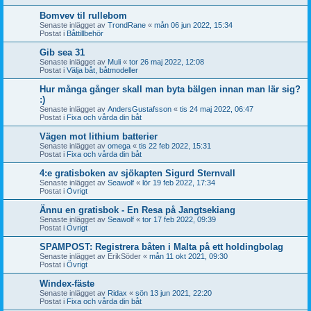
Bomvev til rullebom
Senaste inlägget av
TrondRane
«
mån 06 jun 2022, 15:34
Postat i
Båttillbehör
Gib sea 31
Senaste inlägget av
Muli
«
tor 26 maj 2022, 12:08
Postat i
Välja båt, båtmodeller
Hur många gånger skall man byta bälgen innan man lär sig?
:)
Senaste inlägget av
AndersGustafsson
«
tis 24 maj 2022, 06:47
Postat i
Fixa och vårda din båt
Vägen mot lithium batterier
Senaste inlägget av
omega
«
tis 22 feb 2022, 15:31
Postat i
Fixa och vårda din båt
4:e gratisboken av sjökapten Sigurd Sternvall
Senaste inlägget av
Seawolf
«
lör 19 feb 2022, 17:34
Postat i
Övrigt
Ännu en gratisbok - En Resa på Jangtsekiang
Senaste inlägget av
Seawolf
«
tor 17 feb 2022, 09:39
Postat i
Övrigt
SPAMPOST: Registrera båten i Malta på ett holdingbolag
Senaste inlägget av
ErikSöder
«
mån 11 okt 2021, 09:30
Postat i
Övrigt
Windex-fäste
Senaste inlägget av
Ridax
«
sön 13 jun 2021, 22:20
Postat i
Fixa och vårda din båt