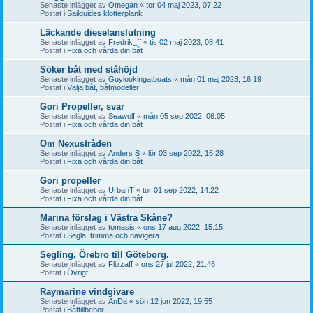
Senaste inlägget av
Omegan
«
tor 04 maj 2023, 07:22
Postat i
Sailguides klotterplank
Läckande dieselanslutning
Senaste inlägget av
Fredrik_ff
«
tis 02 maj 2023, 08:41
Postat i
Fixa och vårda din båt
Söker båt med ståhöjd
Senaste inlägget av
Guylookingatboats
«
mån 01 maj 2023, 16:19
Postat i
Välja båt, båtmodeller
Gori Propeller, svar
Senaste inlägget av
Seawolf
«
mån 05 sep 2022, 06:05
Postat i
Fixa och vårda din båt
Om Nexustråden
Senaste inlägget av
Anders S
«
lör 03 sep 2022, 16:28
Postat i
Fixa och vårda din båt
Gori propeller
Senaste inlägget av
UrbanT
«
tor 01 sep 2022, 14:22
Postat i
Fixa och vårda din båt
Marina förslag i Västra Skåne?
Senaste inlägget av
tomasis
«
ons 17 aug 2022, 15:15
Postat i
Segla, trimma och navigera
Segling, Örebro till Göteborg.
Senaste inlägget av
Flizzaff
«
ons 27 jul 2022, 21:46
Postat i
Övrigt
Raymarine vindgivare
Senaste inlägget av
AnDa
«
sön 12 jun 2022, 19:55
Postat i
Båttillbehör