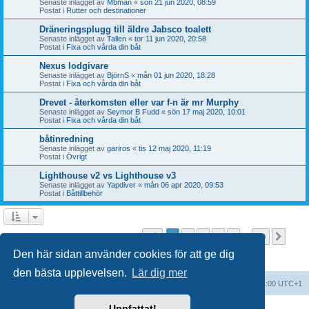
Senaste inlägget av
Mbman
«
sön 21 jun 2020, 08:59
Postat i
Rutter och destinationer
Dräneringsplugg till äldre Jabsco toalett
Senaste inlägget av
Tallen
«
tor 11 jun 2020, 20:58
Postat i
Fixa och vårda din båt
Nexus lodgivare
Senaste inlägget av
BjörnS
«
mån 01 jun 2020, 18:28
Postat i
Fixa och vårda din båt
Drevet - återkomsten eller var f-n är mr Murphy
Senaste inlägget av
Seymor B Fudd
«
sön 17 maj 2020, 10:01
Postat i
Fixa och vårda din båt
båtinredning
Senaste inlägget av
gariros
«
tis 12 maj 2020, 11:19
Postat i
Övrigt
Lighthouse v2 vs Lighthouse v3
Senaste inlägget av
Yapdiver
«
mån 06 apr 2020, 09:53
Postat i
Båttillbehör
Sida
1
av
20
1
2
3
4
5
20
Näst
Sökningen fann fler än 1000 träffar
…
Den här sidan använder cookies för att ge dig
den bästa upplevelsen.
Lär dig mer
Forumindex
Alla tidsangivelser är UTC+01:00 UTC+1
Uppfattat!
Drivs av
phpBB
® Forum Software © phpBB Limited