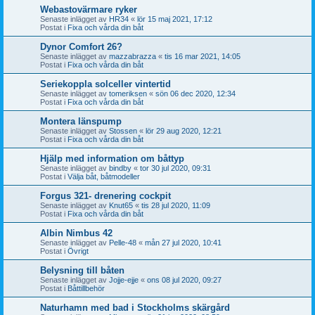
Webastovärmare ryker
Senaste inlägget av
HR34
«
lör 15 maj 2021, 17:12
Postat i
Fixa och vårda din båt
Dynor Comfort 26?
Senaste inlägget av
mazzabrazza
«
tis 16 mar 2021, 14:05
Postat i
Fixa och vårda din båt
Seriekoppla solceller vintertid
Senaste inlägget av
tomeriksen
«
sön 06 dec 2020, 12:34
Postat i
Fixa och vårda din båt
Montera länspump
Senaste inlägget av
Stossen
«
lör 29 aug 2020, 12:21
Postat i
Fixa och vårda din båt
Hjälp med information om båttyp
Senaste inlägget av
bindby
«
tor 30 jul 2020, 09:31
Postat i
Välja båt, båtmodeller
Forgus 321- drenering cockpit
Senaste inlägget av
Knut65
«
tis 28 jul 2020, 11:09
Postat i
Fixa och vårda din båt
Albin Nimbus 42
Senaste inlägget av
Pelle-48
«
mån 27 jul 2020, 10:41
Postat i
Övrigt
Belysning till båten
Senaste inlägget av
Jojje-ejje
«
ons 08 jul 2020, 09:27
Postat i
Båttillbehör
Naturhamn med bad i Stockholms skärgård