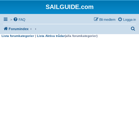
SAILGUIDE.com
>
FAQ
Bli medlem
Logga in
S
Forumindex
Lista forumkategorier
|
Lista Aktiva trådar
(alla forumkategorier)
ö
k