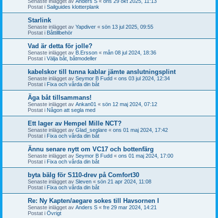
Senaste inlägget av
Anders S
«
ons 29 okt 2025, 11:13
Postat i
Sailguides klotterplank
Starlink
Senaste inlägget av
Yapdiver
«
sön 13 jul 2025, 09:55
Postat i
Båttillbehör
Vad är detta för jolle?
Senaste inlägget av
B.Ersson
«
mån 08 jul 2024, 18:36
Postat i
Välja båt, båtmodeller
kabelskor till tunna kablar jämte anslutningsplint
Senaste inlägget av
Seymor B Fudd
«
ons 03 jul 2024, 12:34
Postat i
Fixa och vårda din båt
Äga båt tillsammans!
Senaste inlägget av
Ankan01
«
sön 12 maj 2024, 07:12
Postat i
Någon att segla med
Ett lager av Hempel Mille NCT?
Senaste inlägget av
Glad_seglare
«
ons 01 maj 2024, 17:42
Postat i
Fixa och vårda din båt
Ännu senare nytt om VC17 och bottenfärg
Senaste inlägget av
Seymor B Fudd
«
ons 01 maj 2024, 17:00
Postat i
Fixa och vårda din båt
byta bälg för S110-drev på Comfort30
Senaste inlägget av
Sleven
«
sön 21 apr 2024, 11:08
Postat i
Fixa och vårda din båt
Re: Ny Kapten/aegare sokes till Havsornen I
Senaste inlägget av
Anders S
«
fre 29 mar 2024, 14:21
Postat i
Övrigt