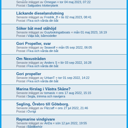
Senaste inlägget av
Omegan
«
tor 04 maj 2023, 07:22
Postat i
Sailguides klotterplank
Läckande dieselanslutning
Senaste inlägget av
Fredrik_ff
«
tis 02 maj 2023, 08:41
Postat i
Fixa och vårda din båt
Söker båt med ståhöjd
Senaste inlägget av
Guylookingatboats
«
mån 01 maj 2023, 16:19
Postat i
Välja båt, båtmodeller
Gori Propeller, svar
Senaste inlägget av
Seawolf
«
mån 05 sep 2022, 06:05
Postat i
Fixa och vårda din båt
Om Nexustråden
Senaste inlägget av
Anders S
«
lör 03 sep 2022, 16:28
Postat i
Fixa och vårda din båt
Gori propeller
Senaste inlägget av
UrbanT
«
tor 01 sep 2022, 14:22
Postat i
Fixa och vårda din båt
Marina förslag i Västra Skåne?
Senaste inlägget av
tomasis
«
ons 17 aug 2022, 15:15
Postat i
Segla, trimma och navigera
Segling, Örebro till Göteborg.
Senaste inlägget av
Flizzaff
«
ons 27 jul 2022, 21:46
Postat i
Övrigt
Raymarine vindgivare
Senaste inlägget av
AnDa
«
sön 12 jun 2022, 19:55
Postat i
Båttillbehör