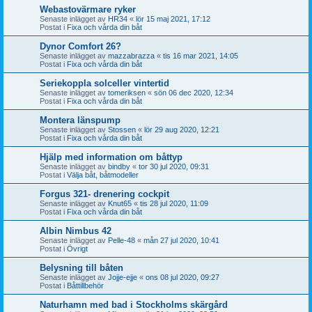
Webastovärmare ryker
Senaste inlägget av
HR34
«
lör 15 maj 2021, 17:12
Postat i
Fixa och vårda din båt
Dynor Comfort 26?
Senaste inlägget av
mazzabrazza
«
tis 16 mar 2021, 14:05
Postat i
Fixa och vårda din båt
Seriekoppla solceller vintertid
Senaste inlägget av
tomeriksen
«
sön 06 dec 2020, 12:34
Postat i
Fixa och vårda din båt
Montera länspump
Senaste inlägget av
Stossen
«
lör 29 aug 2020, 12:21
Postat i
Fixa och vårda din båt
Hjälp med information om båttyp
Senaste inlägget av
bindby
«
tor 30 jul 2020, 09:31
Postat i
Välja båt, båtmodeller
Forgus 321- drenering cockpit
Senaste inlägget av
Knut65
«
tis 28 jul 2020, 11:09
Postat i
Fixa och vårda din båt
Albin Nimbus 42
Senaste inlägget av
Pelle-48
«
mån 27 jul 2020, 10:41
Postat i
Övrigt
Belysning till båten
Senaste inlägget av
Jojje-ejje
«
ons 08 jul 2020, 09:27
Postat i
Båttillbehör
Naturhamn med bad i Stockholms skärgård