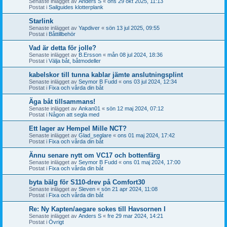
Senaste inlägget av
Anders S
«
ons 29 okt 2025, 11:13
Postat i
Sailguides klotterplank
Starlink
Senaste inlägget av
Yapdiver
«
sön 13 jul 2025, 09:55
Postat i
Båttillbehör
Vad är detta för jolle?
Senaste inlägget av
B.Ersson
«
mån 08 jul 2024, 18:36
Postat i
Välja båt, båtmodeller
kabelskor till tunna kablar jämte anslutningsplint
Senaste inlägget av
Seymor B Fudd
«
ons 03 jul 2024, 12:34
Postat i
Fixa och vårda din båt
Äga båt tillsammans!
Senaste inlägget av
Ankan01
«
sön 12 maj 2024, 07:12
Postat i
Någon att segla med
Ett lager av Hempel Mille NCT?
Senaste inlägget av
Glad_seglare
«
ons 01 maj 2024, 17:42
Postat i
Fixa och vårda din båt
Ännu senare nytt om VC17 och bottenfärg
Senaste inlägget av
Seymor B Fudd
«
ons 01 maj 2024, 17:00
Postat i
Fixa och vårda din båt
byta bälg för S110-drev på Comfort30
Senaste inlägget av
Sleven
«
sön 21 apr 2024, 11:08
Postat i
Fixa och vårda din båt
Re: Ny Kapten/aegare sokes till Havsornen I
Senaste inlägget av
Anders S
«
fre 29 mar 2024, 14:21
Postat i
Övrigt