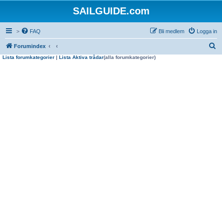
SAILGUIDE.com
>
FAQ
Bli medlem
Logga in
S
Forumindex
Lista forumkategorier
|
Lista Aktiva trådar
(alla forumkategorier)
ö
k