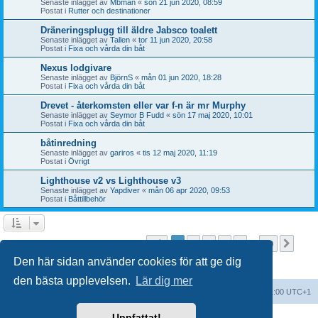
Senaste inlägget av
Mbman
«
sön 21 jun 2020, 08:59
Postat i
Rutter och destinationer
Dräneringsplugg till äldre Jabsco toalett
Senaste inlägget av
Tallen
«
tor 11 jun 2020, 20:58
Postat i
Fixa och vårda din båt
Nexus lodgivare
Senaste inlägget av
BjörnS
«
mån 01 jun 2020, 18:28
Postat i
Fixa och vårda din båt
Drevet - återkomsten eller var f-n är mr Murphy
Senaste inlägget av
Seymor B Fudd
«
sön 17 maj 2020, 10:01
Postat i
Fixa och vårda din båt
båtinredning
Senaste inlägget av
gariros
«
tis 12 maj 2020, 11:19
Postat i
Övrigt
Lighthouse v2 vs Lighthouse v3
Senaste inlägget av
Yapdiver
«
mån 06 apr 2020, 09:53
Postat i
Båttillbehör
Sida
1
av
20
1
2
3
4
5
20
Näst
Sökningen fann fler än 1000 träffar
…
Den här sidan använder cookies för att ge dig
den bästa upplevelsen.
Lär dig mer
Forumindex
Alla tidsangivelser är UTC+01:00 UTC+1
Uppfattat!
Drivs av
phpBB
® Forum Software © phpBB Limited