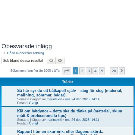
Obesvarade inlägg
Gå till avancerad sökning
Sök
Avancerad sökning
Sida
1
av
20
1
2
3
4
5
20
Näst
Sökningen fann fler än 1000 träffar
…
Trådar
Så här syr du ett båtkapell själv – steg för steg (material,
mallning, sömmar, bågar)
Senaste inlägget av
marintextil
«
ons 24 dec 2025, 14:14
Postat i
Övrigt
Klä om båtdynor – detta ska du tänka på (material, skum,
mått & professionella tips)
Senaste inlägget av
marintextil
«
ons 24 dec 2025, 14:11
Postat i
Övrigt
Rapport från en skurhink, eller Dagens skörd...