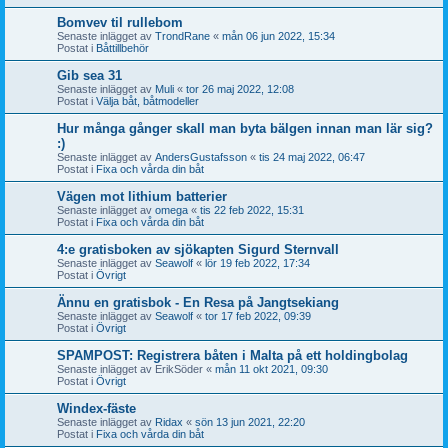
Bomvev til rullebom
Senaste inlägget av
TrondRane
«
mån 06 jun 2022, 15:34
Postat i
Båttillbehör
Gib sea 31
Senaste inlägget av
Muli
«
tor 26 maj 2022, 12:08
Postat i
Välja båt, båtmodeller
Hur många gånger skall man byta bälgen innan man lär sig?
:)
Senaste inlägget av
AndersGustafsson
«
tis 24 maj 2022, 06:47
Postat i
Fixa och vårda din båt
Vägen mot lithium batterier
Senaste inlägget av
omega
«
tis 22 feb 2022, 15:31
Postat i
Fixa och vårda din båt
4:e gratisboken av sjökapten Sigurd Sternvall
Senaste inlägget av
Seawolf
«
lör 19 feb 2022, 17:34
Postat i
Övrigt
Ännu en gratisbok - En Resa på Jangtsekiang
Senaste inlägget av
Seawolf
«
tor 17 feb 2022, 09:39
Postat i
Övrigt
SPAMPOST: Registrera båten i Malta på ett holdingbolag
Senaste inlägget av
ErikSöder
«
mån 11 okt 2021, 09:30
Postat i
Övrigt
Windex-fäste
Senaste inlägget av
Ridax
«
sön 13 jun 2021, 22:20
Postat i
Fixa och vårda din båt