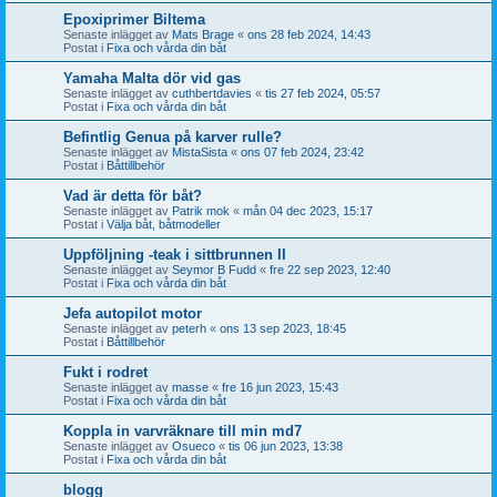
Epoxiprimer Biltema
Senaste inlägget av
Mats Brage
«
ons 28 feb 2024, 14:43
Postat i
Fixa och vårda din båt
Yamaha Malta dör vid gas
Senaste inlägget av
cuthbertdavies
«
tis 27 feb 2024, 05:57
Postat i
Fixa och vårda din båt
Befintlig Genua på karver rulle?
Senaste inlägget av
MistaSista
«
ons 07 feb 2024, 23:42
Postat i
Båttillbehör
Vad är detta för båt?
Senaste inlägget av
Patrik mok
«
mån 04 dec 2023, 15:17
Postat i
Välja båt, båtmodeller
Uppföljning -teak i sittbrunnen II
Senaste inlägget av
Seymor B Fudd
«
fre 22 sep 2023, 12:40
Postat i
Fixa och vårda din båt
Jefa autopilot motor
Senaste inlägget av
peterh
«
ons 13 sep 2023, 18:45
Postat i
Båttillbehör
Fukt i rodret
Senaste inlägget av
masse
«
fre 16 jun 2023, 15:43
Postat i
Fixa och vårda din båt
Koppla in varvräknare till min md7
Senaste inlägget av
Osueco
«
tis 06 jun 2023, 13:38
Postat i
Fixa och vårda din båt
blogg