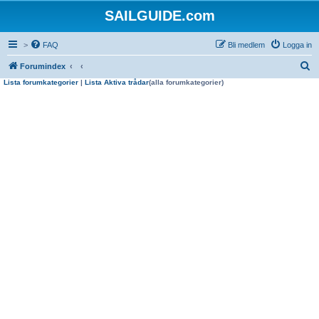
SAILGUIDE.com
>
FAQ
Bli medlem
Logga in
S
Forumindex
Lista forumkategorier
|
Lista Aktiva trådar
(alla forumkategorier)
ö
k