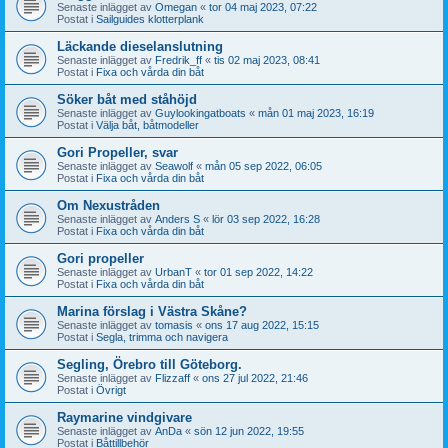
Senaste inlägget av
Omegan
«
tor 04 maj 2023, 07:22
Postat i
Sailguides klotterplank
Läckande dieselanslutning
Senaste inlägget av
Fredrik_ff
«
tis 02 maj 2023, 08:41
Postat i
Fixa och vårda din båt
Söker båt med ståhöjd
Senaste inlägget av
Guylookingatboats
«
mån 01 maj 2023, 16:19
Postat i
Välja båt, båtmodeller
Gori Propeller, svar
Senaste inlägget av
Seawolf
«
mån 05 sep 2022, 06:05
Postat i
Fixa och vårda din båt
Om Nexustråden
Senaste inlägget av
Anders S
«
lör 03 sep 2022, 16:28
Postat i
Fixa och vårda din båt
Gori propeller
Senaste inlägget av
UrbanT
«
tor 01 sep 2022, 14:22
Postat i
Fixa och vårda din båt
Marina förslag i Västra Skåne?
Senaste inlägget av
tomasis
«
ons 17 aug 2022, 15:15
Postat i
Segla, trimma och navigera
Segling, Örebro till Göteborg.
Senaste inlägget av
Flizzaff
«
ons 27 jul 2022, 21:46
Postat i
Övrigt
Raymarine vindgivare
Senaste inlägget av
AnDa
«
sön 12 jun 2022, 19:55
Postat i
Båttillbehör