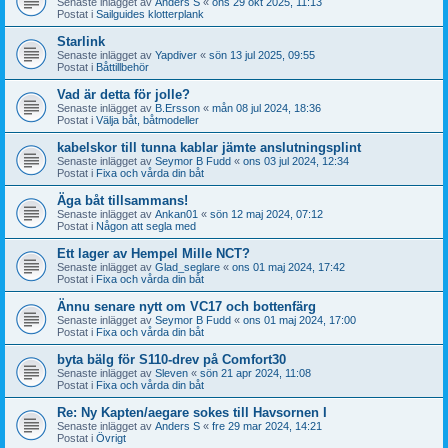
Senaste inlägget av
Anders S
«
ons 29 okt 2025, 11:13
Postat i
Sailguides klotterplank
Starlink
Senaste inlägget av
Yapdiver
«
sön 13 jul 2025, 09:55
Postat i
Båttillbehör
Vad är detta för jolle?
Senaste inlägget av
B.Ersson
«
mån 08 jul 2024, 18:36
Postat i
Välja båt, båtmodeller
kabelskor till tunna kablar jämte anslutningsplint
Senaste inlägget av
Seymor B Fudd
«
ons 03 jul 2024, 12:34
Postat i
Fixa och vårda din båt
Äga båt tillsammans!
Senaste inlägget av
Ankan01
«
sön 12 maj 2024, 07:12
Postat i
Någon att segla med
Ett lager av Hempel Mille NCT?
Senaste inlägget av
Glad_seglare
«
ons 01 maj 2024, 17:42
Postat i
Fixa och vårda din båt
Ännu senare nytt om VC17 och bottenfärg
Senaste inlägget av
Seymor B Fudd
«
ons 01 maj 2024, 17:00
Postat i
Fixa och vårda din båt
byta bälg för S110-drev på Comfort30
Senaste inlägget av
Sleven
«
sön 21 apr 2024, 11:08
Postat i
Fixa och vårda din båt
Re: Ny Kapten/aegare sokes till Havsornen I
Senaste inlägget av
Anders S
«
fre 29 mar 2024, 14:21
Postat i
Övrigt