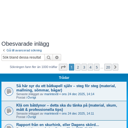
Obesvarade inlägg
Gå till avancerad sökning
Sök
Avancerad sökning
Sida
1
av
20
1
2
3
4
5
20
Näst
Sökningen fann fler än 1000 träffar
…
Trådar
Så här syr du ett båtkapell själv – steg för steg (material,
mallning, sömmar, bågar)
Senaste inlägget av
marintextil
«
ons 24 dec 2025, 14:14
Postat i
Övrigt
Klä om båtdynor – detta ska du tänka på (material, skum,
mått & professionella tips)
Senaste inlägget av
marintextil
«
ons 24 dec 2025, 14:11
Postat i
Övrigt
Rapport från en skurhink, eller Dagens skörd...