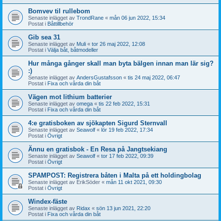
Bomvev til rullebom
Senaste inlägget av
TrondRane
«
mån 06 jun 2022, 15:34
Postat i
Båttillbehör
Gib sea 31
Senaste inlägget av
Muli
«
tor 26 maj 2022, 12:08
Postat i
Välja båt, båtmodeller
Hur många gånger skall man byta bälgen innan man lär sig?
:)
Senaste inlägget av
AndersGustafsson
«
tis 24 maj 2022, 06:47
Postat i
Fixa och vårda din båt
Vägen mot lithium batterier
Senaste inlägget av
omega
«
tis 22 feb 2022, 15:31
Postat i
Fixa och vårda din båt
4:e gratisboken av sjökapten Sigurd Sternvall
Senaste inlägget av
Seawolf
«
lör 19 feb 2022, 17:34
Postat i
Övrigt
Ännu en gratisbok - En Resa på Jangtsekiang
Senaste inlägget av
Seawolf
«
tor 17 feb 2022, 09:39
Postat i
Övrigt
SPAMPOST: Registrera båten i Malta på ett holdingbolag
Senaste inlägget av
ErikSöder
«
mån 11 okt 2021, 09:30
Postat i
Övrigt
Windex-fäste
Senaste inlägget av
Ridax
«
sön 13 jun 2021, 22:20
Postat i
Fixa och vårda din båt