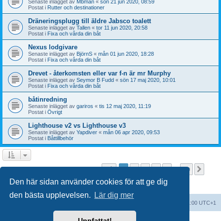
Senaste inlägget av
Mbman
«
sön 21 jun 2020, 08:59
Postat i
Rutter och destinationer
Dräneringsplugg till äldre Jabsco toalett
Senaste inlägget av
Tallen
«
tor 11 jun 2020, 20:58
Postat i
Fixa och vårda din båt
Nexus lodgivare
Senaste inlägget av
BjörnS
«
mån 01 jun 2020, 18:28
Postat i
Fixa och vårda din båt
Drevet - återkomsten eller var f-n är mr Murphy
Senaste inlägget av
Seymor B Fudd
«
sön 17 maj 2020, 10:01
Postat i
Fixa och vårda din båt
båtinredning
Senaste inlägget av
gariros
«
tis 12 maj 2020, 11:19
Postat i
Övrigt
Lighthouse v2 vs Lighthouse v3
Senaste inlägget av
Yapdiver
«
mån 06 apr 2020, 09:53
Postat i
Båttillbehör
Sida
1
av
20
1
2
3
4
5
20
Näst
Sökningen fann fler än 1000 träffar
…
Den här sidan använder cookies för att ge dig
den bästa upplevelsen.
Lär dig mer
Forumindex
Alla tidsangivelser är UTC+01:00 UTC+1
Uppfattat!
Drivs av
phpBB
® Forum Software © phpBB Limited