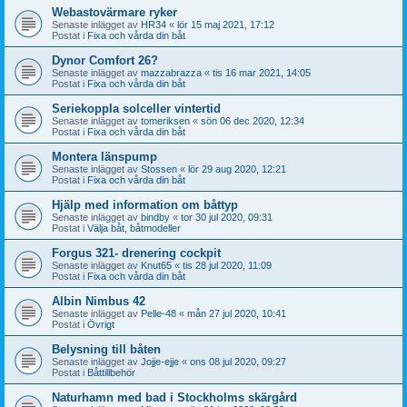
Webastovärmare ryker
Senaste inlägget av
HR34
«
lör 15 maj 2021, 17:12
Postat i
Fixa och vårda din båt
Dynor Comfort 26?
Senaste inlägget av
mazzabrazza
«
tis 16 mar 2021, 14:05
Postat i
Fixa och vårda din båt
Seriekoppla solceller vintertid
Senaste inlägget av
tomeriksen
«
sön 06 dec 2020, 12:34
Postat i
Fixa och vårda din båt
Montera länspump
Senaste inlägget av
Stossen
«
lör 29 aug 2020, 12:21
Postat i
Fixa och vårda din båt
Hjälp med information om båttyp
Senaste inlägget av
bindby
«
tor 30 jul 2020, 09:31
Postat i
Välja båt, båtmodeller
Forgus 321- drenering cockpit
Senaste inlägget av
Knut65
«
tis 28 jul 2020, 11:09
Postat i
Fixa och vårda din båt
Albin Nimbus 42
Senaste inlägget av
Pelle-48
«
mån 27 jul 2020, 10:41
Postat i
Övrigt
Belysning till båten
Senaste inlägget av
Jojje-ejje
«
ons 08 jul 2020, 09:27
Postat i
Båttillbehör
Naturhamn med bad i Stockholms skärgård