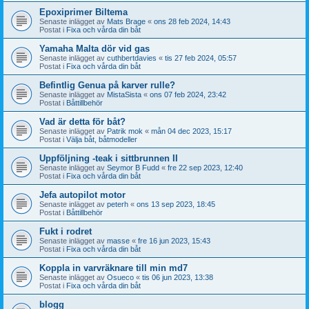
Epoxiprimer Biltema
Senaste inlägget av
Mats Brage
«
ons 28 feb 2024, 14:43
Postat i
Fixa och vårda din båt
Yamaha Malta dör vid gas
Senaste inlägget av
cuthbertdavies
«
tis 27 feb 2024, 05:57
Postat i
Fixa och vårda din båt
Befintlig Genua på karver rulle?
Senaste inlägget av
MistaSista
«
ons 07 feb 2024, 23:42
Postat i
Båttillbehör
Vad är detta för båt?
Senaste inlägget av
Patrik mok
«
mån 04 dec 2023, 15:17
Postat i
Välja båt, båtmodeller
Uppföljning -teak i sittbrunnen II
Senaste inlägget av
Seymor B Fudd
«
fre 22 sep 2023, 12:40
Postat i
Fixa och vårda din båt
Jefa autopilot motor
Senaste inlägget av
peterh
«
ons 13 sep 2023, 18:45
Postat i
Båttillbehör
Fukt i rodret
Senaste inlägget av
masse
«
fre 16 jun 2023, 15:43
Postat i
Fixa och vårda din båt
Koppla in varvräknare till min md7
Senaste inlägget av
Osueco
«
tis 06 jun 2023, 13:38
Postat i
Fixa och vårda din båt
blogg