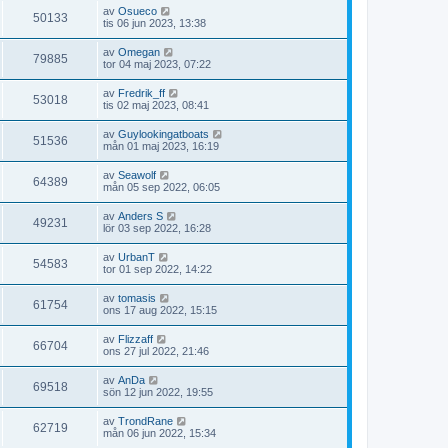
av
Osueco
50133
tis 06 jun 2023, 13:38
av
Omegan
79885
tor 04 maj 2023, 07:22
av
Fredrik_ff
53018
tis 02 maj 2023, 08:41
av
Guylookingatboats
51536
mån 01 maj 2023, 16:19
av
Seawolf
64389
mån 05 sep 2022, 06:05
av
Anders S
49231
lör 03 sep 2022, 16:28
av
UrbanT
54583
tor 01 sep 2022, 14:22
av
tomasis
61754
ons 17 aug 2022, 15:15
av
Flizzaff
66704
ons 27 jul 2022, 21:46
av
AnDa
69518
sön 12 jun 2022, 19:55
av
TrondRane
62719
mån 06 jun 2022, 15:34