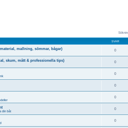
Sökning
SVAR
g (material, mallning, sömmar, bågar)
0
al, skum, mått & professionella tips)
0
0
ank
0
0
deller
nt
0
 din båt
0
d