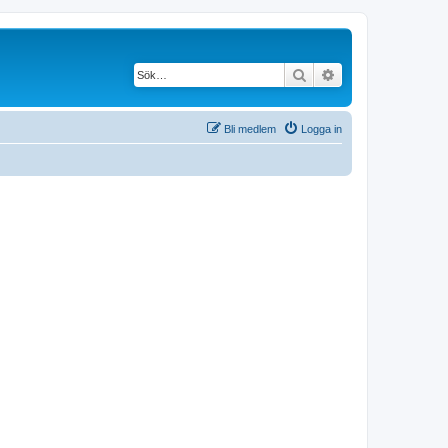
Sök
Avancerad söknin
Bli medlem
Logga in