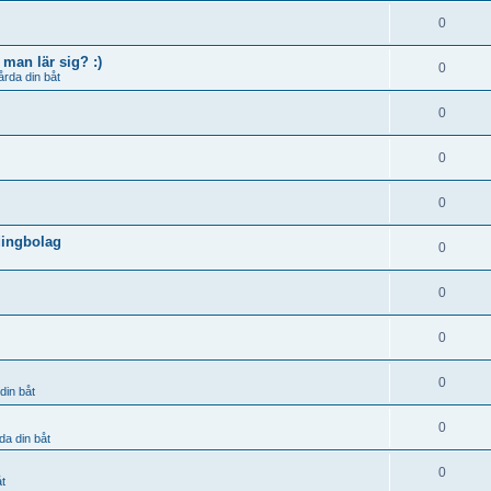
0
man lär sig? :)
0
årda din båt
0
0
0
dingbolag
0
0
0
0
din båt
0
da din båt
0
åt