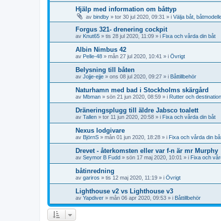
Hjälp med information om båttyp
av
bindby
» tor 30 jul 2020, 09:31 » i
Välja båt, båtmodell
Forgus 321- drenering cockpit
av
Knut65
» tis 28 jul 2020, 11:09 » i
Fixa och vårda din båt
Albin Nimbus 42
av
Pelle-48
» mån 27 jul 2020, 10:41 » i
Övrigt
Belysning till båten
av
Jojje-ejje
» ons 08 jul 2020, 09:27 » i
Båttillbehör
Naturhamn med bad i Stockholms skärgård
av
Mbman
» sön 21 jun 2020, 08:59 » i
Rutter och destinatio
Dräneringsplugg till äldre Jabsco toalett
av
Tallen
» tor 11 jun 2020, 20:58 » i
Fixa och vårda din båt
Nexus lodgivare
av
BjörnS
» mån 01 jun 2020, 18:28 » i
Fixa och vårda din bå
Drevet - återkomsten eller var f-n är mr Murphy
av
Seymor B Fudd
» sön 17 maj 2020, 10:01 » i
Fixa och vår
båtinredning
av
gariros
» tis 12 maj 2020, 11:19 » i
Övrigt
Lighthouse v2 vs Lighthouse v3
av
Yapdiver
» mån 06 apr 2020, 09:53 » i
Båttillbehör