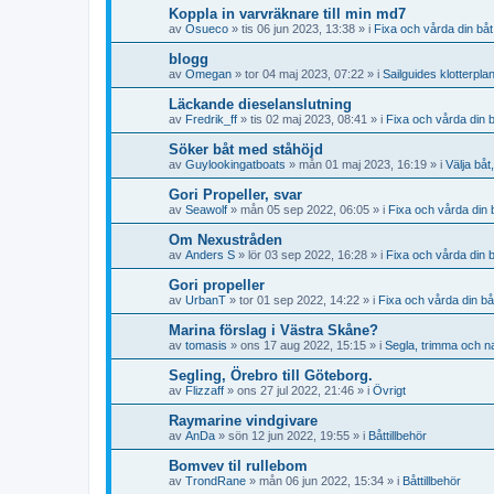
Koppla in varvräknare till min md7
av
Osueco
» tis 06 jun 2023, 13:38 » i
Fixa och vårda din båt
blogg
av
Omegan
» tor 04 maj 2023, 07:22 » i
Sailguides klotterpla
Läckande dieselanslutning
av
Fredrik_ff
» tis 02 maj 2023, 08:41 » i
Fixa och vårda din 
Söker båt med ståhöjd
av
Guylookingatboats
» mån 01 maj 2023, 16:19 » i
Välja båt
Gori Propeller, svar
av
Seawolf
» mån 05 sep 2022, 06:05 » i
Fixa och vårda din 
Om Nexustråden
av
Anders S
» lör 03 sep 2022, 16:28 » i
Fixa och vårda din 
Gori propeller
av
UrbanT
» tor 01 sep 2022, 14:22 » i
Fixa och vårda din bå
Marina förslag i Västra Skåne?
av
tomasis
» ons 17 aug 2022, 15:15 » i
Segla, trimma och n
Segling, Örebro till Göteborg.
av
Flizzaff
» ons 27 jul 2022, 21:46 » i
Övrigt
Raymarine vindgivare
av
AnDa
» sön 12 jun 2022, 19:55 » i
Båttillbehör
Bomvev til rullebom
av
TrondRane
» mån 06 jun 2022, 15:34 » i
Båttillbehör