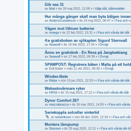
Gib sea 31
av
Muli
» tor 26 maj 2022, 12:08 » i
Välja båt, båtmodeller
Hur många gånger skall man byta bälgen innan 
av
AndersGustafsson
» tis 24 maj 2022, 06:47 » i
Fixa och v
Vägen mot lithium batterier
av
omega
» tis 22 feb 2022, 15:31 » i
Fixa och vårda din båt
4:e gratisboken av sjökapten Sigurd Sternvall
av
Seawolf
» lör 19 feb 2022, 17:34 » i
Övrigt
Ännu en gratisbok - En Resa på Jangtsekiang
av
Seawolf
» tor 17 feb 2022, 09:39 » i
Övrigt
SPAMPOST: Registrera båten i Malta på ett hol
av
ErikSöder
» mån 11 okt 2021, 09:30 » i
Övrigt
Windex-fäste
av
Ridax
» sön 13 jun 2021, 22:20 » i
Fixa och vårda din båt
Webastovärmare ryker
av
HR34
» lör 15 maj 2021, 17:12 » i
Fixa och vårda din båt
Dynor Comfort 26?
av
mazzabrazza
» tis 16 mar 2021, 14:05 » i
Fixa och vårda 
Seriekoppla solceller vintertid
av
tomeriksen
» sön 06 dec 2020, 12:34 » i
Fixa och vår
Montera länspump
av
Stossen
» lör 29 aug 2020, 12:21 » i
Fixa och vårda din b