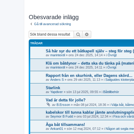
Obesvarade inlägg
Gå till avancerad sökning
Sök
Avancerad sökning
TRÅDAR
Så här syr du ett båtkapell själv – steg för ste
av
marintextil
» ons 24 dec 2025, 14:14 » i
Övrigt
Klä om båtdynor – detta ska du tänka på (materi
av
marintextil
» ons 24 dec 2025, 14:11 » i
Övrigt
Rapport från en skurhink, eller Dagens skörd...
av
Anders S
» ons 29 okt 2025, 11:13 » i
Sailguides klotterpl
Starlink
av
Yapdiver
» sön 13 jul 2025, 09:55 » i
Båttillbehör
Vad är detta för jolle?
av
B.Ersson
» mån 08 jul 2024, 18:36 » i
Välja båt, båtmo
kabelskor till tunna kablar jämte anslutningspli
av
Seymor B Fudd
» ons 03 jul 2024, 12:34 » i
Fixa och vårda
Äga båt tillsammans!
av
Ankan01
» sön 12 maj 2024, 07:12 » i
Någon att segla me