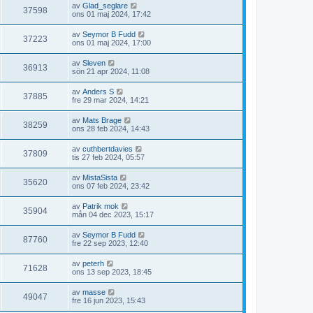
av
Glad_seglare
37598
ons 01 maj 2024, 17:42
av
Seymor B Fudd
37223
ons 01 maj 2024, 17:00
av
Sleven
36913
sön 21 apr 2024, 11:08
av
Anders S
37885
fre 29 mar 2024, 14:21
av
Mats Brage
38259
ons 28 feb 2024, 14:43
av
cuthbertdavies
37809
tis 27 feb 2024, 05:57
av
MistaSista
35620
ons 07 feb 2024, 23:42
av
Patrik mok
35904
mån 04 dec 2023, 15:17
av
Seymor B Fudd
87760
fre 22 sep 2023, 12:40
av
peterh
71628
ons 13 sep 2023, 18:45
av
masse
49047
fre 16 jun 2023, 15:43