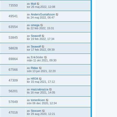
av
Muli
73550
tor 26 maj 2022, 12:08
av
AndersGustafsson
49541
tis 24 maj 2022, 06:47
av
omega
63554
tis 22 feb 2022, 15:31
av
Seawolf
53845
lör 19 feb 2022, 17:34
av
Seawolf
58828
tor 17 feb 2022, 09:39
av
ErikSöder
69864
mån 11 okt 2021, 09:30
av
Ridax
67566
sön 13 jun 2021, 22:20
av
HR34
47309
lör 15 maj 2021, 17:12
av
mazzabrazza
56201
tis 16 mar 2021, 14:05
av
tomeriksen
57649
sön 06 dec 2020, 12:34
av
Stossen
47016
lör 29 aug 2020, 12:21