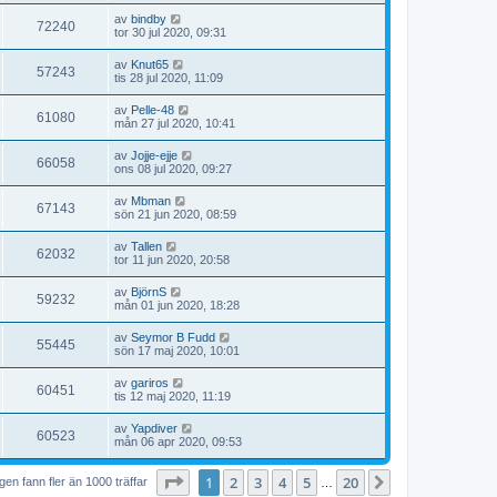
av
bindby
72240
tor 30 jul 2020, 09:31
av
Knut65
57243
tis 28 jul 2020, 11:09
av
Pelle-48
61080
mån 27 jul 2020, 10:41
av
Jojje-ejje
66058
ons 08 jul 2020, 09:27
av
Mbman
67143
sön 21 jun 2020, 08:59
av
Tallen
62032
tor 11 jun 2020, 20:58
av
BjörnS
59232
mån 01 jun 2020, 18:28
av
Seymor B Fudd
55445
sön 17 maj 2020, 10:01
av
gariros
60451
tis 12 maj 2020, 11:19
av
Yapdiver
60523
mån 06 apr 2020, 09:53
Sida
1
av
20
1
2
3
4
5
20
Nästa
en fann fler än 1000 träffar
…