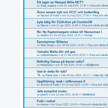
Ett lager av Hempel Mille NCT?
av
Glad_seglare
» ons 01 maj 2024, 17:42 » i
Fixa och vårda
Ännu senare nytt om VC17 och bottenfärg
av
Seymor B Fudd
» ons 01 maj 2024, 17:00 » i
Fixa och vår
byta bälg för S110-drev på Comfort30
av
Sleven
» sön 21 apr 2024, 11:08 » i
Fixa och vårda din bå
Re: Ny Kapten/aegare sokes till Havsornen I
av
Anders S
» fre 29 mar 2024, 14:21 » i
Övrigt
Epoxiprimer Biltema
av
Mats Brage
» ons 28 feb 2024, 14:43 » i
Fixa och vårda di
Yamaha Malta dör vid gas
av
cuthbertdavies
» tis 27 feb 2024, 05:57 » i
Fixa och vårda 
Befintlig Genua på karver rulle?
av
MistaSista
» ons 07 feb 2024, 23:42 » i
Båttillbehör
Vad är detta för båt?
av
Patrik mok
» mån 04 dec 2023, 15:17 » i
Välja båt, bå
Uppföljning -teak i sittbrunnen II
av
Seymor B Fudd
» fre 22 sep 2023, 12:40 » i
Fixa och vård
Jefa autopilot motor
av
peterh
» ons 13 sep 2023, 18:45 » i
Båttillbehör
Fukt i rodret
av
masse
» fre 16 jun 2023, 15:43 » i
Fixa och vårda din båt