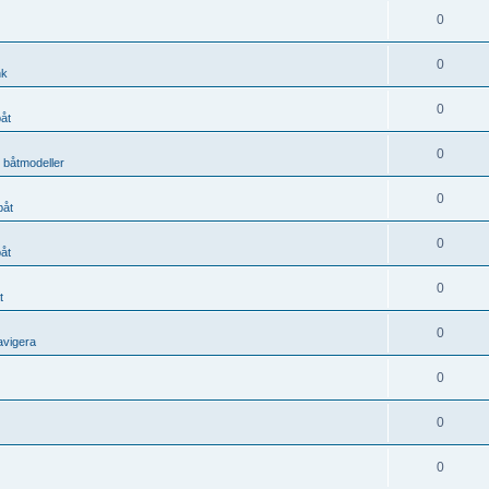
0
0
nk
0
båt
0
, båtmodeller
0
båt
0
båt
0
t
0
avigera
0
0
0