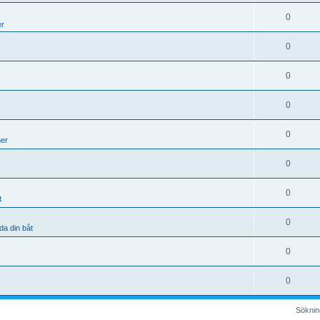
0
er
0
0
0
0
ner
0
0
t
0
da din båt
0
0
Sökning