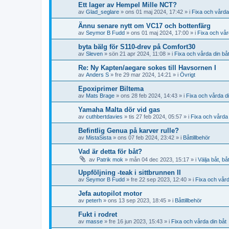
Ett lager av Hempel Mille NCT?
av
Glad_seglare
» ons 01 maj 2024, 17:42 » i
Fixa och vårda
Ännu senare nytt om VC17 och bottenfärg
av
Seymor B Fudd
» ons 01 maj 2024, 17:00 » i
Fixa och vår
byta bälg för S110-drev på Comfort30
av
Sleven
» sön 21 apr 2024, 11:08 » i
Fixa och vårda din bå
Re: Ny Kapten/aegare sokes till Havsornen I
av
Anders S
» fre 29 mar 2024, 14:21 » i
Övrigt
Epoxiprimer Biltema
av
Mats Brage
» ons 28 feb 2024, 14:43 » i
Fixa och vårda di
Yamaha Malta dör vid gas
av
cuthbertdavies
» tis 27 feb 2024, 05:57 » i
Fixa och vårda 
Befintlig Genua på karver rulle?
av
MistaSista
» ons 07 feb 2024, 23:42 » i
Båttillbehör
Vad är detta för båt?
av
Patrik mok
» mån 04 dec 2023, 15:17 » i
Välja båt, bå
Uppföljning -teak i sittbrunnen II
av
Seymor B Fudd
» fre 22 sep 2023, 12:40 » i
Fixa och vård
Jefa autopilot motor
av
peterh
» ons 13 sep 2023, 18:45 » i
Båttillbehör
Fukt i rodret
av
masse
» fre 16 jun 2023, 15:43 » i
Fixa och vårda din båt