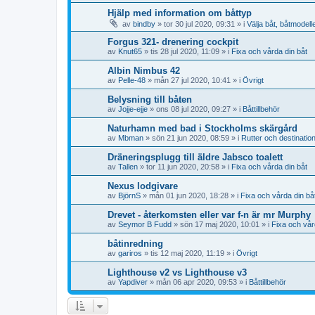
Hjälp med information om båttyp
av
bindby
» tor 30 jul 2020, 09:31 » i
Välja båt, båtmodell
Forgus 321- drenering cockpit
av
Knut65
» tis 28 jul 2020, 11:09 » i
Fixa och vårda din båt
Albin Nimbus 42
av
Pelle-48
» mån 27 jul 2020, 10:41 » i
Övrigt
Belysning till båten
av
Jojje-ejje
» ons 08 jul 2020, 09:27 » i
Båttillbehör
Naturhamn med bad i Stockholms skärgård
av
Mbman
» sön 21 jun 2020, 08:59 » i
Rutter och destinatio
Dräneringsplugg till äldre Jabsco toalett
av
Tallen
» tor 11 jun 2020, 20:58 » i
Fixa och vårda din båt
Nexus lodgivare
av
BjörnS
» mån 01 jun 2020, 18:28 » i
Fixa och vårda din bå
Drevet - återkomsten eller var f-n är mr Murphy
av
Seymor B Fudd
» sön 17 maj 2020, 10:01 » i
Fixa och vår
båtinredning
av
gariros
» tis 12 maj 2020, 11:19 » i
Övrigt
Lighthouse v2 vs Lighthouse v3
av
Yapdiver
» mån 06 apr 2020, 09:53 » i
Båttillbehör