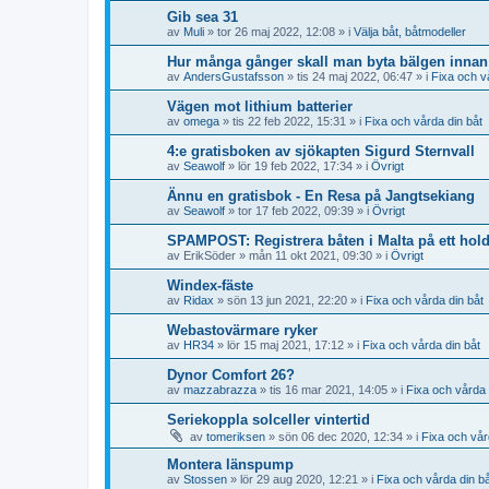
Gib sea 31
av
Muli
» tor 26 maj 2022, 12:08 » i
Välja båt, båtmodeller
Hur många gånger skall man byta bälgen innan 
av
AndersGustafsson
» tis 24 maj 2022, 06:47 » i
Fixa och v
Vägen mot lithium batterier
av
omega
» tis 22 feb 2022, 15:31 » i
Fixa och vårda din båt
4:e gratisboken av sjökapten Sigurd Sternvall
av
Seawolf
» lör 19 feb 2022, 17:34 » i
Övrigt
Ännu en gratisbok - En Resa på Jangtsekiang
av
Seawolf
» tor 17 feb 2022, 09:39 » i
Övrigt
SPAMPOST: Registrera båten i Malta på ett hol
av
ErikSöder
» mån 11 okt 2021, 09:30 » i
Övrigt
Windex-fäste
av
Ridax
» sön 13 jun 2021, 22:20 » i
Fixa och vårda din båt
Webastovärmare ryker
av
HR34
» lör 15 maj 2021, 17:12 » i
Fixa och vårda din båt
Dynor Comfort 26?
av
mazzabrazza
» tis 16 mar 2021, 14:05 » i
Fixa och vårda 
Seriekoppla solceller vintertid
av
tomeriksen
» sön 06 dec 2020, 12:34 » i
Fixa och vår
Montera länspump
av
Stossen
» lör 29 aug 2020, 12:21 » i
Fixa och vårda din b