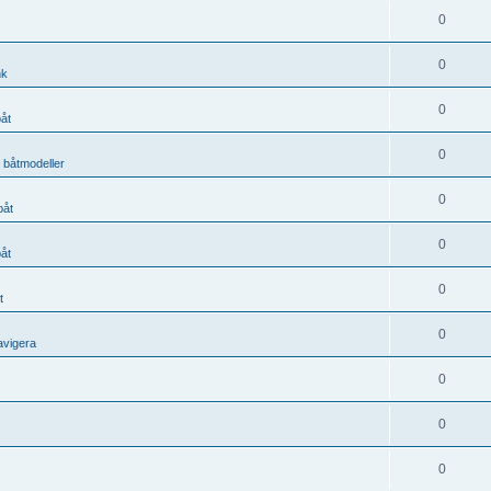
0
0
nk
0
båt
0
, båtmodeller
0
båt
0
båt
0
t
0
avigera
0
0
0