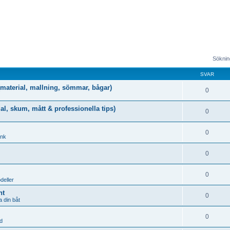
Sökning
SVAR
g (material, mallning, sömmar, bågar)
0
al, skum, mått & professionella tips)
0
0
ank
0
0
deller
nt
0
 din båt
0
d