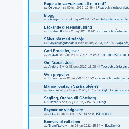
Koppla in varvräknare till min md7
av
Osueco
» tis 06 jun 2023, 13:38 » i
Fixa och vårda din båt
blogg
av
Omegan
» tor 04 maj 2023, 07:22 » i
Sailguides klotterpla
Läckande dieselanslutning
av
Fredrik_ff
» tis 02 maj 2023, 08:41 » i
Fixa och vårda din 
Söker båt med ståhöjd
av
Guylookingatboats
» mån 01 maj 2023, 16:19 » i
Välja båt
Gori Propeller, svar
av
Seawolf
» mån 05 sep 2022, 06:05 » i
Fixa och vårda din 
Om Nexustråden
av
Anders S
» lör 03 sep 2022, 16:28 » i
Fixa och vårda din 
Gori propeller
av
UrbanT
» tor 01 sep 2022, 14:22 » i
Fixa och vårda din bå
Marina förslag i Västra Skåne?
av
tomasis
» ons 17 aug 2022, 15:15 » i
Segla, trimma och n
Segling, Örebro till Göteborg.
av
Flizzaff
» ons 27 jul 2022, 21:46 » i
Övrigt
Raymarine vindgivare
av
AnDa
» sön 12 jun 2022, 19:55 » i
Båttillbehör
Bomvev til rullebom
av
TrondRane
» mån 06 jun 2022, 15:34 » i
Båttillbehör