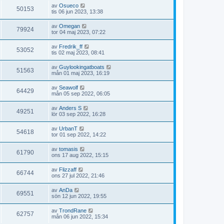
av
Osueco
50153
tis 06 jun 2023, 13:38
av
Omegan
79924
tor 04 maj 2023, 07:22
av
Fredrik_ff
53052
tis 02 maj 2023, 08:41
av
Guylookingatboats
51563
mån 01 maj 2023, 16:19
av
Seawolf
64429
mån 05 sep 2022, 06:05
av
Anders S
49251
lör 03 sep 2022, 16:28
av
UrbanT
54618
tor 01 sep 2022, 14:22
av
tomasis
61790
ons 17 aug 2022, 15:15
av
Flizzaff
66744
ons 27 jul 2022, 21:46
av
AnDa
69551
sön 12 jun 2022, 19:55
av
TrondRane
62757
mån 06 jun 2022, 15:34