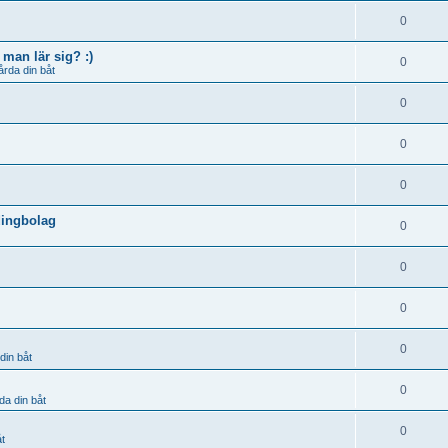
0
man lär sig? :)
0
årda din båt
0
0
0
dingbolag
0
0
0
0
din båt
0
da din båt
0
åt