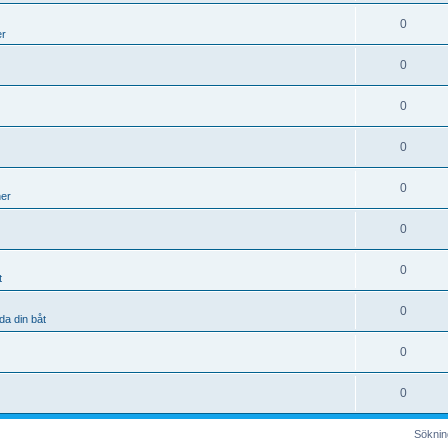
0
er
0
0
0
0
ner
0
0
t
0
da din båt
0
0
Sökning