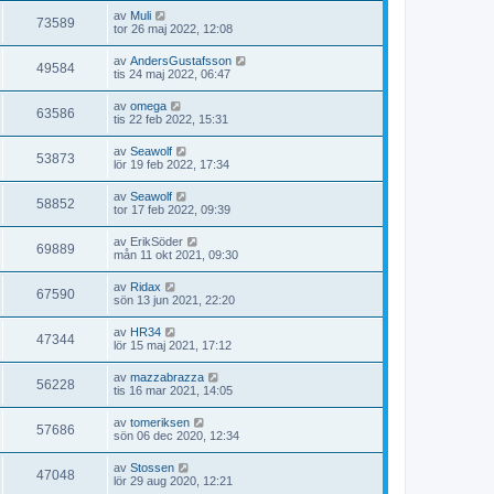
av
Muli
73589
tor 26 maj 2022, 12:08
av
AndersGustafsson
49584
tis 24 maj 2022, 06:47
av
omega
63586
tis 22 feb 2022, 15:31
av
Seawolf
53873
lör 19 feb 2022, 17:34
av
Seawolf
58852
tor 17 feb 2022, 09:39
av
ErikSöder
69889
mån 11 okt 2021, 09:30
av
Ridax
67590
sön 13 jun 2021, 22:20
av
HR34
47344
lör 15 maj 2021, 17:12
av
mazzabrazza
56228
tis 16 mar 2021, 14:05
av
tomeriksen
57686
sön 06 dec 2020, 12:34
av
Stossen
47048
lör 29 aug 2020, 12:21