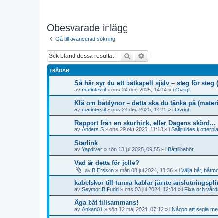
Obesvarade inlägg
Gå till avancerad sökning
Sök
Avancerad sökning
TRÅDAR
Så här syr du ett båtkapell själv – steg för ste
av
marintextil
» ons 24 dec 2025, 14:14 » i
Övrigt
Klä om båtdynor – detta ska du tänka på (materi
av
marintextil
» ons 24 dec 2025, 14:11 » i
Övrigt
Rapport från en skurhink, eller Dagens skörd...
av
Anders S
» ons 29 okt 2025, 11:13 » i
Sailguides klotterpl
Starlink
av
Yapdiver
» sön 13 jul 2025, 09:55 » i
Båttillbehör
Vad är detta för jolle?
av
B.Ersson
» mån 08 jul 2024, 18:36 » i
Välja båt, båtmo
kabelskor till tunna kablar jämte anslutningspli
av
Seymor B Fudd
» ons 03 jul 2024, 12:34 » i
Fixa och vårda
Äga båt tillsammans!
av
Ankan01
» sön 12 maj 2024, 07:12 » i
Någon att segla me