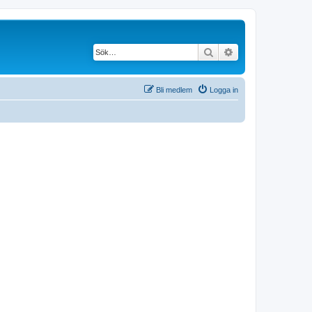
Sök
Avancerad söknin
Bli medlem
Logga in