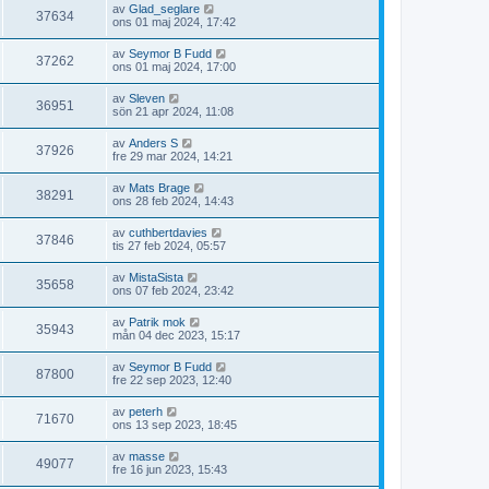
av
Glad_seglare
37634
ons 01 maj 2024, 17:42
av
Seymor B Fudd
37262
ons 01 maj 2024, 17:00
av
Sleven
36951
sön 21 apr 2024, 11:08
av
Anders S
37926
fre 29 mar 2024, 14:21
av
Mats Brage
38291
ons 28 feb 2024, 14:43
av
cuthbertdavies
37846
tis 27 feb 2024, 05:57
av
MistaSista
35658
ons 07 feb 2024, 23:42
av
Patrik mok
35943
mån 04 dec 2023, 15:17
av
Seymor B Fudd
87800
fre 22 sep 2023, 12:40
av
peterh
71670
ons 13 sep 2023, 18:45
av
masse
49077
fre 16 jun 2023, 15:43