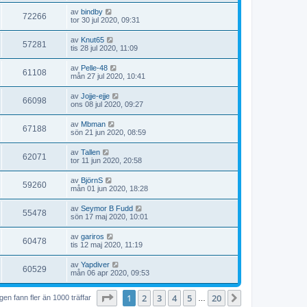
av
bindby
72266
tor 30 jul 2020, 09:31
av
Knut65
57281
tis 28 jul 2020, 11:09
av
Pelle-48
61108
mån 27 jul 2020, 10:41
av
Jojje-ejje
66098
ons 08 jul 2020, 09:27
av
Mbman
67188
sön 21 jun 2020, 08:59
av
Tallen
62071
tor 11 jun 2020, 20:58
av
BjörnS
59260
mån 01 jun 2020, 18:28
av
Seymor B Fudd
55478
sön 17 maj 2020, 10:01
av
gariros
60478
tis 12 maj 2020, 11:19
av
Yapdiver
60529
mån 06 apr 2020, 09:53
Sida
1
av
20
1
2
3
4
5
20
Nästa
en fann fler än 1000 träffar
…