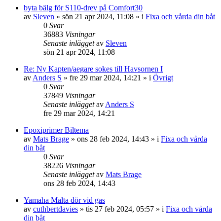
byta bälg för S110-drev på Comfort30
av
Sleven
» sön 21 apr 2024, 11:08 » i
Fixa och vårda din båt
0
Svar
36883
Visningar
Senaste inlägget
av
Sleven
sön 21 apr 2024, 11:08
Re: Ny Kapten/aegare sokes till Havsornen I
av
Anders S
» fre 29 mar 2024, 14:21 » i
Övrigt
0
Svar
37849
Visningar
Senaste inlägget
av
Anders S
fre 29 mar 2024, 14:21
Epoxiprimer Biltema
av
Mats Brage
» ons 28 feb 2024, 14:43 » i
Fixa och vårda
din båt
0
Svar
38226
Visningar
Senaste inlägget
av
Mats Brage
ons 28 feb 2024, 14:43
Yamaha Malta dör vid gas
av
cuthbertdavies
» tis 27 feb 2024, 05:57 » i
Fixa och vårda
din båt