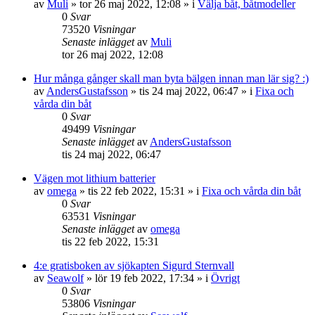
av
Muli
» tor 26 maj 2022, 12:08 » i
Välja båt, båtmodeller
0
Svar
73520
Visningar
Senaste inlägget
av
Muli
tor 26 maj 2022, 12:08
Hur många gånger skall man byta bälgen innan man lär sig? :)
av
AndersGustafsson
» tis 24 maj 2022, 06:47 » i
Fixa och
vårda din båt
0
Svar
49499
Visningar
Senaste inlägget
av
AndersGustafsson
tis 24 maj 2022, 06:47
Vägen mot lithium batterier
av
omega
» tis 22 feb 2022, 15:31 » i
Fixa och vårda din båt
0
Svar
63531
Visningar
Senaste inlägget
av
omega
tis 22 feb 2022, 15:31
4:e gratisboken av sjökapten Sigurd Sternvall
av
Seawolf
» lör 19 feb 2022, 17:34 » i
Övrigt
0
Svar
53806
Visningar