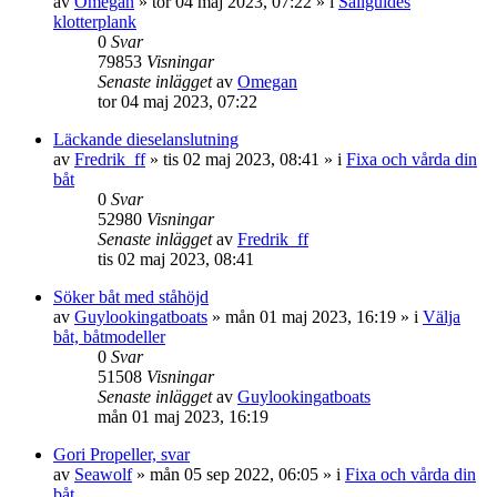
av
Omegan
» tor 04 maj 2023, 07:22 » i
Sailguides
klotterplank
0
Svar
79853
Visningar
Senaste inlägget
av
Omegan
tor 04 maj 2023, 07:22
Läckande dieselanslutning
av
Fredrik_ff
» tis 02 maj 2023, 08:41 » i
Fixa och vårda din
båt
0
Svar
52980
Visningar
Senaste inlägget
av
Fredrik_ff
tis 02 maj 2023, 08:41
Söker båt med ståhöjd
av
Guylookingatboats
» mån 01 maj 2023, 16:19 » i
Välja
båt, båtmodeller
0
Svar
51508
Visningar
Senaste inlägget
av
Guylookingatboats
mån 01 maj 2023, 16:19
Gori Propeller, svar
av
Seawolf
» mån 05 sep 2022, 06:05 » i
Fixa och vårda din
båt