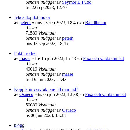
Senaste inlägget
av
Seymor B Fudd
fre 22 sep 2023, 12:40
Jefa autopilot motor
av
peterh
» ons 13 sep 2023, 18:45 » i
Båttillbehör
0
Svar
71589
Visningar
Senaste inlägget
av
peterh
ons 13 sep 2023, 18:45
Fukt i rodret
av
masse
» fre 16 jun 2023, 15:43 » i
Fixa och vårda din båt
0
Svar
49019
Visningar
Senaste inlägget
av
masse
fre 16 jun 2023, 15:43
Koppla in varvräknare till min md7
av
Osueco
» tis 06 jun 2023, 13:38 » i
Fixa och vårda din båt
0
Svar
50089
Visningar
Senaste inlägget
av
Osueco
tis 06 jun 2023, 13:38
blogg