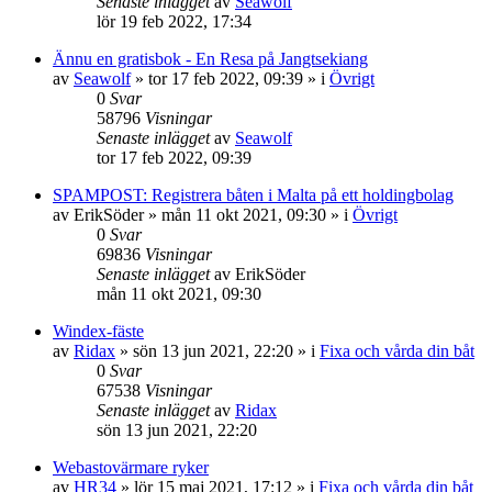
Senaste inlägget
av
Seawolf
lör 19 feb 2022, 17:34
Ännu en gratisbok - En Resa på Jangtsekiang
av
Seawolf
» tor 17 feb 2022, 09:39 » i
Övrigt
0
Svar
58796
Visningar
Senaste inlägget
av
Seawolf
tor 17 feb 2022, 09:39
SPAMPOST: Registrera båten i Malta på ett holdingbolag
av
ErikSöder
» mån 11 okt 2021, 09:30 » i
Övrigt
0
Svar
69836
Visningar
Senaste inlägget
av
ErikSöder
mån 11 okt 2021, 09:30
Windex-fäste
av
Ridax
» sön 13 jun 2021, 22:20 » i
Fixa och vårda din båt
0
Svar
67538
Visningar
Senaste inlägget
av
Ridax
sön 13 jun 2021, 22:20
Webastovärmare ryker
av
HR34
» lör 15 maj 2021, 17:12 » i
Fixa och vårda din båt