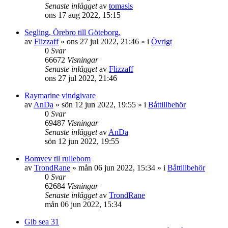
Senaste inlägget
av
tomasis
ons 17 aug 2022, 15:15
Segling, Örebro till Göteborg.
av
Flizzaff
» ons 27 jul 2022, 21:46 » i
Övrigt
0
Svar
66672
Visningar
Senaste inlägget
av
Flizzaff
ons 27 jul 2022, 21:46
Raymarine vindgivare
av
AnDa
» sön 12 jun 2022, 19:55 » i
Båttillbehör
0
Svar
69487
Visningar
Senaste inlägget
av
AnDa
sön 12 jun 2022, 19:55
Bomvev til rullebom
av
TrondRane
» mån 06 jun 2022, 15:34 » i
Båttillbehör
0
Svar
62684
Visningar
Senaste inlägget
av
TrondRane
mån 06 jun 2022, 15:34
Gib sea 31