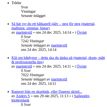
Trådar
Svar
Visningar
Senaste inlägget
Så här syr du ett båtkapell själv – steg för steg (material,
mallning, sömmar, bågar)
av
marintextil
» ons 24 dec 2025, 14:14 » i
Övrigt
0
Svar
7242
Visningar
Senaste inlägget
av
marintextil
ons 24 dec 2025, 14:14
Klä om båtdynor – detta ska du tänka på (material, skum, mått
& professionella tips)
av
marintextil
» ons 24 dec 2025, 14:11 » i
Övrigt
0
Svar
7022
Visningar
Senaste inlägget
av
marintextil
ons 24 dec 2025, 14:11
Rapport från en skurhink, eller Dagens skörd...
av
Anders S
» ons 29 okt 2025, 11:13 » i
Sailguides
klotterplank
0
Svar