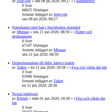
av
Jojje-ejje
» ons 08 jul 2020, 09:27 » i
Båttillbehör
0
Svar
66025
Visningar
Senaste inlägget
av
Jojje-ejje
ons 08 jul 2020, 09:27
Naturhamn med bad i Stockholms skärgård
av
Mbman
» sön 21 jun 2020, 08:59 » i
Rutter och
destinationer
0
Svar
67107
Visningar
Senaste inlägget
av
Mbman
sön 21 jun 2020, 08:59
Dräneringsplugg till äldre Jabsco toalett
av
Tallen
» tor 11 jun 2020, 20:58 » i
Fixa och vårda din båt
0
Svar
61990
Visningar
Senaste inlägget
av
Tallen
tor 11 jun 2020, 20:58
Nexus lodgivare
av
BjörnS
» mån 01 jun 2020, 18:28 » i
Fixa och vårda din
båt
0
Svar
59197
Visningar