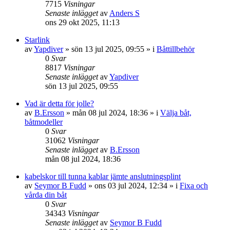
7715
Visningar
Senaste inlägget
av
Anders S
ons 29 okt 2025, 11:13
Starlink
av
Yapdiver
» sön 13 jul 2025, 09:55 » i
Båttillbehör
0
Svar
8817
Visningar
Senaste inlägget
av
Yapdiver
sön 13 jul 2025, 09:55
Vad är detta för jolle?
av
B.Ersson
» mån 08 jul 2024, 18:36 » i
Välja båt,
båtmodeller
0
Svar
31062
Visningar
Senaste inlägget
av
B.Ersson
mån 08 jul 2024, 18:36
kabelskor till tunna kablar jämte anslutningsplint
av
Seymor B Fudd
» ons 03 jul 2024, 12:34 » i
Fixa och
vårda din båt
0
Svar
34343
Visningar
Senaste inlägget
av
Seymor B Fudd