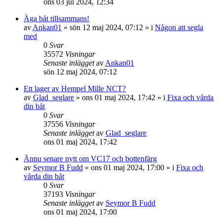
ons 03 jul 2024, 12:34
Äga båt tillsammans!
av
Ankan01
» sön 12 maj 2024, 07:12 » i
Någon att segla
med
0
Svar
35572
Visningar
Senaste inlägget
av
Ankan01
sön 12 maj 2024, 07:12
Ett lager av Hempel Mille NCT?
av
Glad_seglare
» ons 01 maj 2024, 17:42 » i
Fixa och vårda
din båt
0
Svar
37556
Visningar
Senaste inlägget
av
Glad_seglare
ons 01 maj 2024, 17:42
Ännu senare nytt om VC17 och bottenfärg
av
Seymor B Fudd
» ons 01 maj 2024, 17:00 » i
Fixa och
vårda din båt
0
Svar
37193
Visningar
Senaste inlägget
av
Seymor B Fudd
ons 01 maj 2024, 17:00