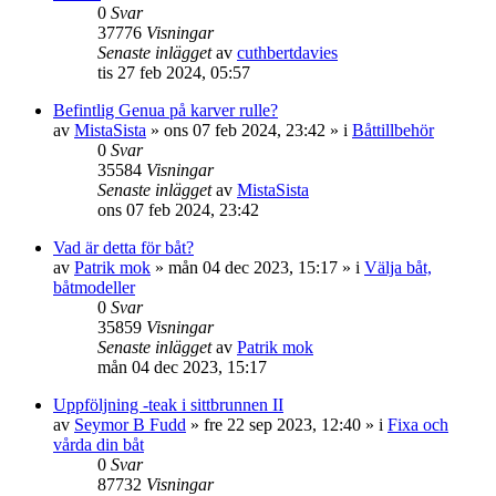
0
Svar
37776
Visningar
Senaste inlägget
av
cuthbertdavies
tis 27 feb 2024, 05:57
Befintlig Genua på karver rulle?
av
MistaSista
» ons 07 feb 2024, 23:42 » i
Båttillbehör
0
Svar
35584
Visningar
Senaste inlägget
av
MistaSista
ons 07 feb 2024, 23:42
Vad är detta för båt?
av
Patrik mok
» mån 04 dec 2023, 15:17 » i
Välja båt,
båtmodeller
0
Svar
35859
Visningar
Senaste inlägget
av
Patrik mok
mån 04 dec 2023, 15:17
Uppföljning -teak i sittbrunnen II
av
Seymor B Fudd
» fre 22 sep 2023, 12:40 » i
Fixa och
vårda din båt
0
Svar
87732
Visningar