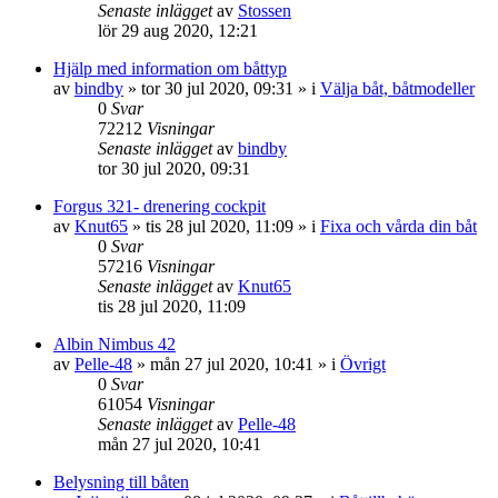
Senaste inlägget
av
Stossen
lör 29 aug 2020, 12:21
Hjälp med information om båttyp
av
bindby
» tor 30 jul 2020, 09:31 » i
Välja båt, båtmodeller
0
Svar
72212
Visningar
Senaste inlägget
av
bindby
tor 30 jul 2020, 09:31
Forgus 321- drenering cockpit
av
Knut65
» tis 28 jul 2020, 11:09 » i
Fixa och vårda din båt
0
Svar
57216
Visningar
Senaste inlägget
av
Knut65
tis 28 jul 2020, 11:09
Albin Nimbus 42
av
Pelle-48
» mån 27 jul 2020, 10:41 » i
Övrigt
0
Svar
61054
Visningar
Senaste inlägget
av
Pelle-48
mån 27 jul 2020, 10:41
Belysning till båten