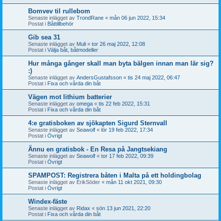
Bomvev til rullebom
Senaste inlägget av
TrondRane
«
mån 06 jun 2022, 15:34
Postat i
Båttillbehör
Gib sea 31
Senaste inlägget av
Muli
«
tor 26 maj 2022, 12:08
Postat i
Välja båt, båtmodeller
Hur många gånger skall man byta bälgen innan man lär sig?
:)
Senaste inlägget av
AndersGustafsson
«
tis 24 maj 2022, 06:47
Postat i
Fixa och vårda din båt
Vägen mot lithium batterier
Senaste inlägget av
omega
«
tis 22 feb 2022, 15:31
Postat i
Fixa och vårda din båt
4:e gratisboken av sjökapten Sigurd Sternvall
Senaste inlägget av
Seawolf
«
lör 19 feb 2022, 17:34
Postat i
Övrigt
Ännu en gratisbok - En Resa på Jangtsekiang
Senaste inlägget av
Seawolf
«
tor 17 feb 2022, 09:39
Postat i
Övrigt
SPAMPOST: Registrera båten i Malta på ett holdingbolag
Senaste inlägget av
ErikSöder
«
mån 11 okt 2021, 09:30
Postat i
Övrigt
Windex-fäste
Senaste inlägget av
Ridax
«
sön 13 jun 2021, 22:20
Postat i
Fixa och vårda din båt