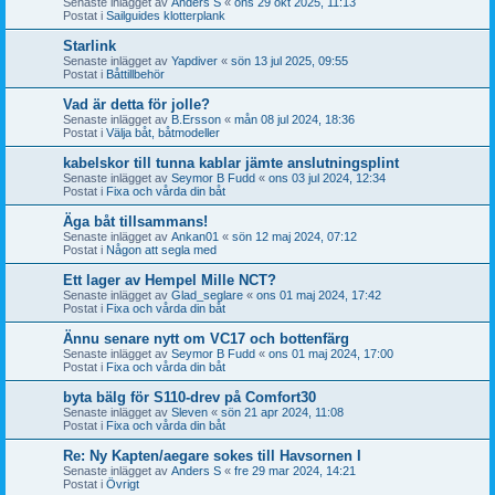
Senaste inlägget av
Anders S
«
ons 29 okt 2025, 11:13
Postat i
Sailguides klotterplank
Starlink
Senaste inlägget av
Yapdiver
«
sön 13 jul 2025, 09:55
Postat i
Båttillbehör
Vad är detta för jolle?
Senaste inlägget av
B.Ersson
«
mån 08 jul 2024, 18:36
Postat i
Välja båt, båtmodeller
kabelskor till tunna kablar jämte anslutningsplint
Senaste inlägget av
Seymor B Fudd
«
ons 03 jul 2024, 12:34
Postat i
Fixa och vårda din båt
Äga båt tillsammans!
Senaste inlägget av
Ankan01
«
sön 12 maj 2024, 07:12
Postat i
Någon att segla med
Ett lager av Hempel Mille NCT?
Senaste inlägget av
Glad_seglare
«
ons 01 maj 2024, 17:42
Postat i
Fixa och vårda din båt
Ännu senare nytt om VC17 och bottenfärg
Senaste inlägget av
Seymor B Fudd
«
ons 01 maj 2024, 17:00
Postat i
Fixa och vårda din båt
byta bälg för S110-drev på Comfort30
Senaste inlägget av
Sleven
«
sön 21 apr 2024, 11:08
Postat i
Fixa och vårda din båt
Re: Ny Kapten/aegare sokes till Havsornen I
Senaste inlägget av
Anders S
«
fre 29 mar 2024, 14:21
Postat i
Övrigt