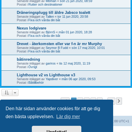
Senaste inlägget av
Mbman
«
sön 21 jun 2020, 08:59
Postat i
Rutter och destinationer
Dräneringsplugg till äldre Jabsco toalett
Senaste inlägget av
Tallen
«
tor 11 jun 2020, 20:58
Postat i
Fixa och vårda din båt
Nexus lodgivare
Senaste inlägget av
BjörnS
«
mån 01 jun 2020, 18:28
Postat i
Fixa och vårda din båt
Drevet - återkomsten eller var f-n är mr Murphy
Senaste inlägget av
Seymor B Fudd
«
sön 17 maj 2020, 10:01
Postat i
Fixa och vårda din båt
båtinredning
Senaste inlägget av
gariros
«
tis 12 maj 2020, 11:19
Postat i
Övrigt
Lighthouse v2 vs Lighthouse v3
Senaste inlägget av
Yapdiver
«
mån 06 apr 2020, 09:53
Postat i
Båttillbehör
Sida
1
av
20
1
2
3
4
5
20
Näst
Sökningen fann fler än 1000 träffar
…
Den här sidan använder cookies för att ge dig
den bästa upplevelsen.
Lär dig mer
Forumindex
Alla tidsangivelser är UTC+01:00 UTC+1
Uppfattat!
Drivs av
phpBB
® Forum Software © phpBB Limited