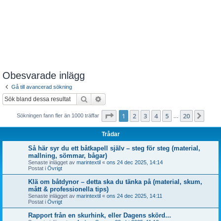
Obesvarade inlägg
Gå till avancerad sökning
Sök
Avancerad sökning
Sida
1
av
20
1
2
3
4
5
20
Näst
Sökningen fann fler än 1000 träffar
…
Trådar
Så här syr du ett båtkapell själv – steg för steg (material,
mallning, sömmar, bågar)
Senaste inlägget av
marintextil
«
ons 24 dec 2025, 14:14
Postat i
Övrigt
Klä om båtdynor – detta ska du tänka på (material, skum,
mått & professionella tips)
Senaste inlägget av
marintextil
«
ons 24 dec 2025, 14:11
Postat i
Övrigt
Rapport från en skurhink, eller Dagens skörd...