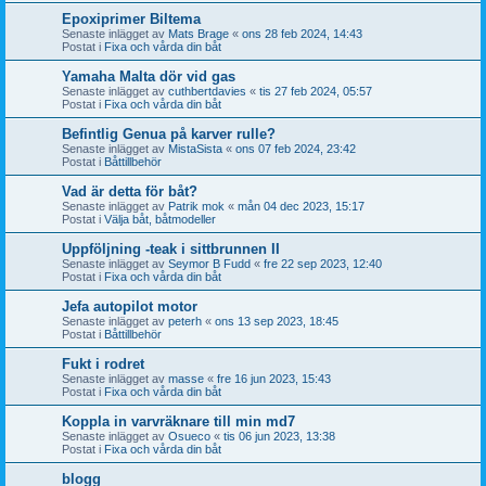
Epoxiprimer Biltema
Senaste inlägget av
Mats Brage
«
ons 28 feb 2024, 14:43
Postat i
Fixa och vårda din båt
Yamaha Malta dör vid gas
Senaste inlägget av
cuthbertdavies
«
tis 27 feb 2024, 05:57
Postat i
Fixa och vårda din båt
Befintlig Genua på karver rulle?
Senaste inlägget av
MistaSista
«
ons 07 feb 2024, 23:42
Postat i
Båttillbehör
Vad är detta för båt?
Senaste inlägget av
Patrik mok
«
mån 04 dec 2023, 15:17
Postat i
Välja båt, båtmodeller
Uppföljning -teak i sittbrunnen II
Senaste inlägget av
Seymor B Fudd
«
fre 22 sep 2023, 12:40
Postat i
Fixa och vårda din båt
Jefa autopilot motor
Senaste inlägget av
peterh
«
ons 13 sep 2023, 18:45
Postat i
Båttillbehör
Fukt i rodret
Senaste inlägget av
masse
«
fre 16 jun 2023, 15:43
Postat i
Fixa och vårda din båt
Koppla in varvräknare till min md7
Senaste inlägget av
Osueco
«
tis 06 jun 2023, 13:38
Postat i
Fixa och vårda din båt
blogg