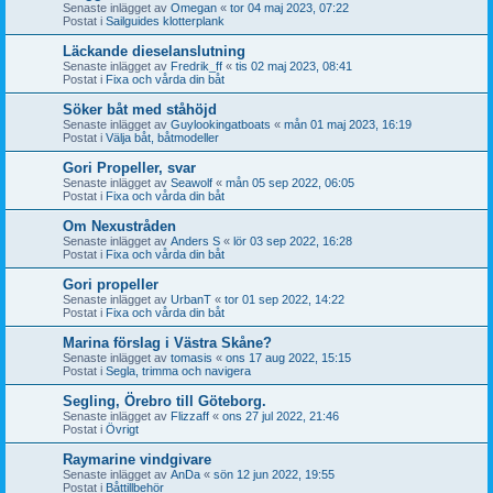
Senaste inlägget av
Omegan
«
tor 04 maj 2023, 07:22
Postat i
Sailguides klotterplank
Läckande dieselanslutning
Senaste inlägget av
Fredrik_ff
«
tis 02 maj 2023, 08:41
Postat i
Fixa och vårda din båt
Söker båt med ståhöjd
Senaste inlägget av
Guylookingatboats
«
mån 01 maj 2023, 16:19
Postat i
Välja båt, båtmodeller
Gori Propeller, svar
Senaste inlägget av
Seawolf
«
mån 05 sep 2022, 06:05
Postat i
Fixa och vårda din båt
Om Nexustråden
Senaste inlägget av
Anders S
«
lör 03 sep 2022, 16:28
Postat i
Fixa och vårda din båt
Gori propeller
Senaste inlägget av
UrbanT
«
tor 01 sep 2022, 14:22
Postat i
Fixa och vårda din båt
Marina förslag i Västra Skåne?
Senaste inlägget av
tomasis
«
ons 17 aug 2022, 15:15
Postat i
Segla, trimma och navigera
Segling, Örebro till Göteborg.
Senaste inlägget av
Flizzaff
«
ons 27 jul 2022, 21:46
Postat i
Övrigt
Raymarine vindgivare
Senaste inlägget av
AnDa
«
sön 12 jun 2022, 19:55
Postat i
Båttillbehör