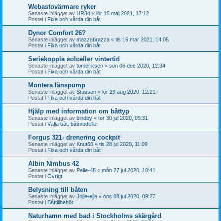
Webastovärmare ryker
Senaste inlägget av
HR34
«
lör 15 maj 2021, 17:12
Postat i
Fixa och vårda din båt
Dynor Comfort 26?
Senaste inlägget av
mazzabrazza
«
tis 16 mar 2021, 14:05
Postat i
Fixa och vårda din båt
Seriekoppla solceller vintertid
Senaste inlägget av
tomeriksen
«
sön 06 dec 2020, 12:34
Postat i
Fixa och vårda din båt
Montera länspump
Senaste inlägget av
Stossen
«
lör 29 aug 2020, 12:21
Postat i
Fixa och vårda din båt
Hjälp med information om båttyp
Senaste inlägget av
bindby
«
tor 30 jul 2020, 09:31
Postat i
Välja båt, båtmodeller
Forgus 321- drenering cockpit
Senaste inlägget av
Knut65
«
tis 28 jul 2020, 11:09
Postat i
Fixa och vårda din båt
Albin Nimbus 42
Senaste inlägget av
Pelle-48
«
mån 27 jul 2020, 10:41
Postat i
Övrigt
Belysning till båten
Senaste inlägget av
Jojje-ejje
«
ons 08 jul 2020, 09:27
Postat i
Båttillbehör
Naturhamn med bad i Stockholms skärgård