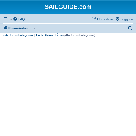
SAILGUIDE.com
>
FAQ
Bli medlem
Logga in
S
Forumindex
Lista forumkategorier
|
Lista Aktiva trådar
(alla forumkategorier)
ö
k