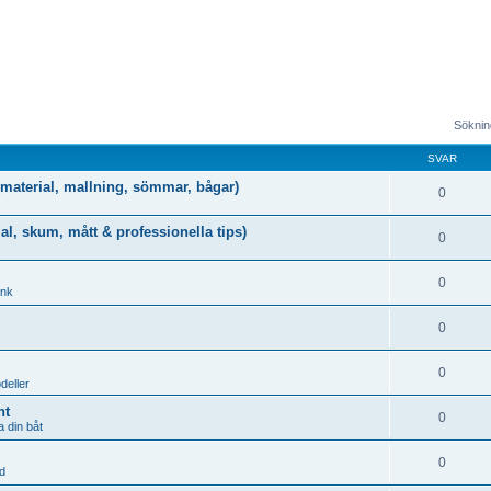
Sökning
SVAR
g (material, mallning, sömmar, bågar)
0
al, skum, mått & professionella tips)
0
0
ank
0
0
deller
nt
0
 din båt
0
d