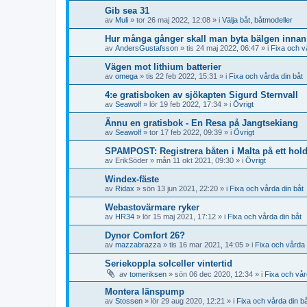
Gib sea 31
av
Muli
» tor 26 maj 2022, 12:08 » i
Välja båt, båtmodeller
Hur många gånger skall man byta bälgen innan 
av
AndersGustafsson
» tis 24 maj 2022, 06:47 » i
Fixa och v
Vägen mot lithium batterier
av
omega
» tis 22 feb 2022, 15:31 » i
Fixa och vårda din båt
4:e gratisboken av sjökapten Sigurd Sternvall
av
Seawolf
» lör 19 feb 2022, 17:34 » i
Övrigt
Ännu en gratisbok - En Resa på Jangtsekiang
av
Seawolf
» tor 17 feb 2022, 09:39 » i
Övrigt
SPAMPOST: Registrera båten i Malta på ett hol
av
ErikSöder
» mån 11 okt 2021, 09:30 » i
Övrigt
Windex-fäste
av
Ridax
» sön 13 jun 2021, 22:20 » i
Fixa och vårda din båt
Webastovärmare ryker
av
HR34
» lör 15 maj 2021, 17:12 » i
Fixa och vårda din båt
Dynor Comfort 26?
av
mazzabrazza
» tis 16 mar 2021, 14:05 » i
Fixa och vårda 
Seriekoppla solceller vintertid
av
tomeriksen
» sön 06 dec 2020, 12:34 » i
Fixa och vår
Montera länspump
av
Stossen
» lör 29 aug 2020, 12:21 » i
Fixa och vårda din b