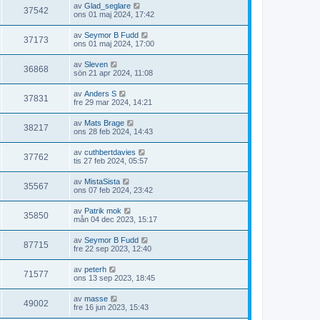
av
Glad_seglare
37542
ons 01 maj 2024, 17:42
av
Seymor B Fudd
37173
ons 01 maj 2024, 17:00
av
Sleven
36868
sön 21 apr 2024, 11:08
av
Anders S
37831
fre 29 mar 2024, 14:21
av
Mats Brage
38217
ons 28 feb 2024, 14:43
av
cuthbertdavies
37762
tis 27 feb 2024, 05:57
av
MistaSista
35567
ons 07 feb 2024, 23:42
av
Patrik mok
35850
mån 04 dec 2023, 15:17
av
Seymor B Fudd
87715
fre 22 sep 2023, 12:40
av
peterh
71577
ons 13 sep 2023, 18:45
av
masse
49002
fre 16 jun 2023, 15:43