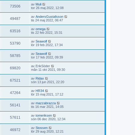
av
Muli
73506
tor 26 maj 2022, 12:08
av
AndersGustafsson
49487
tis 24 maj 2022, 06:47
av
omega
63516
tis 22 feb 2022, 15:31
av
Seawolf
53790
lör 19 feb 2022, 17:34
av
Seawolf
58785
tor 17 feb 2022, 09:39
av
ErikSöder
69820
mån 11 okt 2021, 09:30
av
Ridax
67521
sön 13 jun 2021, 22:20
av
HR34
47264
lör 15 maj 2021, 17:12
av
mazzabrazza
56141
tis 16 mar 2021, 14:05
av
tomeriksen
57611
sön 06 dec 2020, 12:34
av
Stossen
46972
lör 29 aug 2020, 12:21