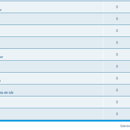
0
er
0
0
0
0
ner
0
0
t
0
da din båt
0
0
Sökning