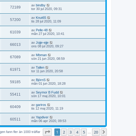
av
bindby
72189
tor 30 jul 2020, 09:31
av
Knut65
57200
tis 28 jul 2020, 11:09
av
Pelle-48
61039
mån 27 jul 2020, 10:41
av
Jojje-ejje
66013
ons 08 jul 2020, 09:27
av
Mbman
67089
sön 21 jun 2020, 08:59
av
Tallen
61971
tor 11 jun 2020, 20:58
av
BjörnS
59185
mån 01 jun 2020, 18:28
av
Seymor B Fudd
55411
sön 17 maj 2020, 10:01
av
gariros
60409
tis 12 maj 2020, 11:19
av
Yapdiver
60511
mån 06 apr 2020, 09:53
Sida
1
av
20
1
2
3
4
5
20
Nästa
en fann fler än 1000 träffar
…