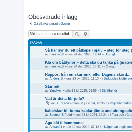
Obesvarade inlägg
Gå till avancerad sökning
Sök
Avancerad sökning
TRÅDAR
Så här syr du ett båtkapell själv – steg för ste
av
marintextil
» ons 24 dec 2025, 14:14 » i
Övrigt
Klä om båtdynor – detta ska du tänka på (materi
av
marintextil
» ons 24 dec 2025, 14:11 » i
Övrigt
Rapport från en skurhink, eller Dagens skörd...
av
Anders S
» ons 29 okt 2025, 11:13 » i
Sailguides klotterpl
Starlink
av
Yapdiver
» sön 13 jul 2025, 09:55 » i
Båttillbehör
Vad är detta för jolle?
av
B.Ersson
» mån 08 jul 2024, 18:36 » i
Välja båt, båtmo
kabelskor till tunna kablar jämte anslutningspli
av
Seymor B Fudd
» ons 03 jul 2024, 12:34 » i
Fixa och vårda
Äga båt tillsammans!
av
Ankan01
» sön 12 maj 2024, 07:12 » i
Någon att segla me