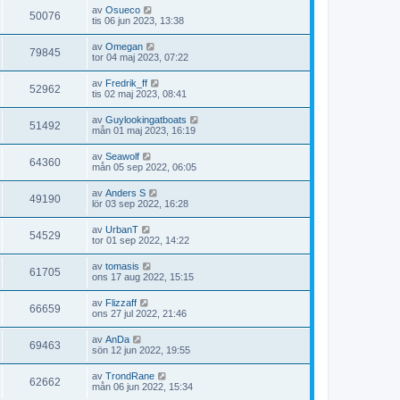
av
Osueco
50076
tis 06 jun 2023, 13:38
av
Omegan
79845
tor 04 maj 2023, 07:22
av
Fredrik_ff
52962
tis 02 maj 2023, 08:41
av
Guylookingatboats
51492
mån 01 maj 2023, 16:19
av
Seawolf
64360
mån 05 sep 2022, 06:05
av
Anders S
49190
lör 03 sep 2022, 16:28
av
UrbanT
54529
tor 01 sep 2022, 14:22
av
tomasis
61705
ons 17 aug 2022, 15:15
av
Flizzaff
66659
ons 27 jul 2022, 21:46
av
AnDa
69463
sön 12 jun 2022, 19:55
av
TrondRane
62662
mån 06 jun 2022, 15:34