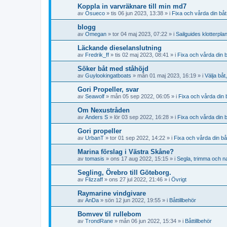
Koppla in varvräknare till min md7
av
Osueco
» tis 06 jun 2023, 13:38 » i
Fixa och vårda din båt
blogg
av
Omegan
» tor 04 maj 2023, 07:22 » i
Sailguides klotterpla
Läckande dieselanslutning
av
Fredrik_ff
» tis 02 maj 2023, 08:41 » i
Fixa och vårda din 
Söker båt med ståhöjd
av
Guylookingatboats
» mån 01 maj 2023, 16:19 » i
Välja båt
Gori Propeller, svar
av
Seawolf
» mån 05 sep 2022, 06:05 » i
Fixa och vårda din 
Om Nexustråden
av
Anders S
» lör 03 sep 2022, 16:28 » i
Fixa och vårda din 
Gori propeller
av
UrbanT
» tor 01 sep 2022, 14:22 » i
Fixa och vårda din bå
Marina förslag i Västra Skåne?
av
tomasis
» ons 17 aug 2022, 15:15 » i
Segla, trimma och n
Segling, Örebro till Göteborg.
av
Flizzaff
» ons 27 jul 2022, 21:46 » i
Övrigt
Raymarine vindgivare
av
AnDa
» sön 12 jun 2022, 19:55 » i
Båttillbehör
Bomvev til rullebom
av
TrondRane
» mån 06 jun 2022, 15:34 » i
Båttillbehör