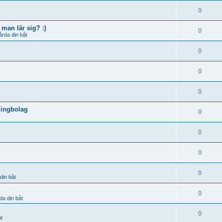
0
man lär sig? :)
0
årda din båt
0
0
0
dingbolag
0
0
0
0
din båt
0
da din båt
0
åt