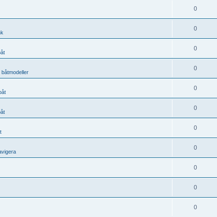
0
0
nk
0
båt
0
, båtmodeller
0
båt
0
båt
0
t
0
avigera
0
0
0