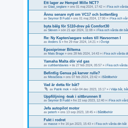
Ett lager av Hempel Mille NCT?
av
Glad_seglare
» ons 01 maj 2024, 17:42 » i
Fixa och vårda
Ännu senare nytt om VC17 och bottenfärg
av
Seymor B Fudd
» ons 01 maj 2024, 17:00 » i
Fixa och vår
byta bälg för S110-drev på Comfort30
av
Sleven
» sön 21 apr 2024, 11:08 » i
Fixa och vårda din bå
Re: Ny Kapten/aegare sokes till Havsornen I
av
Anders S
» fre 29 mar 2024, 14:21 » i
Övrigt
Epoxiprimer Biltema
av
Mats Brage
» ons 28 feb 2024, 14:43 » i
Fixa och vårda di
Yamaha Malta dör vid gas
av
cuthbertdavies
» tis 27 feb 2024, 05:57 » i
Fixa och vårda 
Befintlig Genua på karver rulle?
av
MistaSista
» ons 07 feb 2024, 23:42 » i
Båttillbehör
Vad är detta för båt?
av
Patrik mok
» mån 04 dec 2023, 15:17 » i
Välja båt, bå
Uppföljning -teak i sittbrunnen II
av
Seymor B Fudd
» fre 22 sep 2023, 12:40 » i
Fixa och vård
Jefa autopilot motor
av
peterh
» ons 13 sep 2023, 18:45 » i
Båttillbehör
Fukt i rodret
av
masse
» fre 16 jun 2023, 15:43 » i
Fixa och vårda din båt