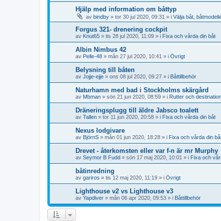
Hjälp med information om båttyp
av
bindby
» tor 30 jul 2020, 09:31 » i
Välja båt, båtmodell
Forgus 321- drenering cockpit
av
Knut65
» tis 28 jul 2020, 11:09 » i
Fixa och vårda din båt
Albin Nimbus 42
av
Pelle-48
» mån 27 jul 2020, 10:41 » i
Övrigt
Belysning till båten
av
Jojje-ejje
» ons 08 jul 2020, 09:27 » i
Båttillbehör
Naturhamn med bad i Stockholms skärgård
av
Mbman
» sön 21 jun 2020, 08:59 » i
Rutter och destinatio
Dräneringsplugg till äldre Jabsco toalett
av
Tallen
» tor 11 jun 2020, 20:58 » i
Fixa och vårda din båt
Nexus lodgivare
av
BjörnS
» mån 01 jun 2020, 18:28 » i
Fixa och vårda din bå
Drevet - återkomsten eller var f-n är mr Murphy
av
Seymor B Fudd
» sön 17 maj 2020, 10:01 » i
Fixa och vår
båtinredning
av
gariros
» tis 12 maj 2020, 11:19 » i
Övrigt
Lighthouse v2 vs Lighthouse v3
av
Yapdiver
» mån 06 apr 2020, 09:53 » i
Båttillbehör