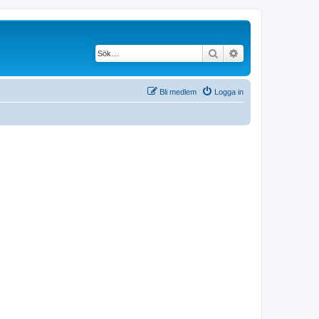
Sök
Avancerad söknin
Bli medlem
Logga in