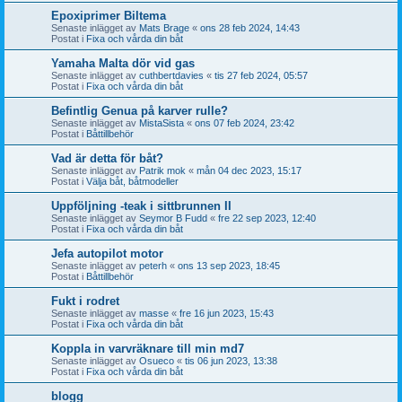
Epoxiprimer Biltema
Senaste inlägget av
Mats Brage
«
ons 28 feb 2024, 14:43
Postat i
Fixa och vårda din båt
Yamaha Malta dör vid gas
Senaste inlägget av
cuthbertdavies
«
tis 27 feb 2024, 05:57
Postat i
Fixa och vårda din båt
Befintlig Genua på karver rulle?
Senaste inlägget av
MistaSista
«
ons 07 feb 2024, 23:42
Postat i
Båttillbehör
Vad är detta för båt?
Senaste inlägget av
Patrik mok
«
mån 04 dec 2023, 15:17
Postat i
Välja båt, båtmodeller
Uppföljning -teak i sittbrunnen II
Senaste inlägget av
Seymor B Fudd
«
fre 22 sep 2023, 12:40
Postat i
Fixa och vårda din båt
Jefa autopilot motor
Senaste inlägget av
peterh
«
ons 13 sep 2023, 18:45
Postat i
Båttillbehör
Fukt i rodret
Senaste inlägget av
masse
«
fre 16 jun 2023, 15:43
Postat i
Fixa och vårda din båt
Koppla in varvräknare till min md7
Senaste inlägget av
Osueco
«
tis 06 jun 2023, 13:38
Postat i
Fixa och vårda din båt
blogg