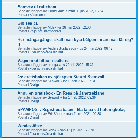
Bomvev til rullebom
Senaste inlägget av
TrondRane
«
mån 06 jun 2022, 15:34
Postat i
Båttillbehör
Gib sea 31
Senaste inlägget av
Muli
«
tor 26 maj 2022, 12:08
Postat i
Välja båt, båtmodeller
Hur många gånger skall man byta bälgen innan man lär sig?
:)
Senaste inlägget av
AndersGustafsson
«
tis 24 maj 2022, 06:47
Postat i
Fixa och vårda din båt
Vägen mot lithium batterier
Senaste inlägget av
omega
«
tis 22 feb 2022, 15:31
Postat i
Fixa och vårda din båt
4:e gratisboken av sjökapten Sigurd Sternvall
Senaste inlägget av
Seawolf
«
lör 19 feb 2022, 17:34
Postat i
Övrigt
Ännu en gratisbok - En Resa på Jangtsekiang
Senaste inlägget av
Seawolf
«
tor 17 feb 2022, 09:39
Postat i
Övrigt
SPAMPOST: Registrera båten i Malta på ett holdingbolag
Senaste inlägget av
ErikSöder
«
mån 11 okt 2021, 09:30
Postat i
Övrigt
Windex-fäste
Senaste inlägget av
Ridax
«
sön 13 jun 2021, 22:20
Postat i
Fixa och vårda din båt