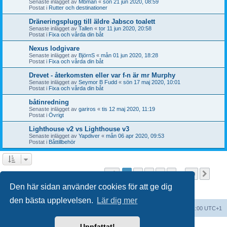
Senaste inlägget av
Mbman
«
sön 21 jun 2020, 08:59
Postat i
Rutter och destinationer
Dräneringsplugg till äldre Jabsco toalett
Senaste inlägget av
Tallen
«
tor 11 jun 2020, 20:58
Postat i
Fixa och vårda din båt
Nexus lodgivare
Senaste inlägget av
BjörnS
«
mån 01 jun 2020, 18:28
Postat i
Fixa och vårda din båt
Drevet - återkomsten eller var f-n är mr Murphy
Senaste inlägget av
Seymor B Fudd
«
sön 17 maj 2020, 10:01
Postat i
Fixa och vårda din båt
båtinredning
Senaste inlägget av
gariros
«
tis 12 maj 2020, 11:19
Postat i
Övrigt
Lighthouse v2 vs Lighthouse v3
Senaste inlägget av
Yapdiver
«
mån 06 apr 2020, 09:53
Postat i
Båttillbehör
Sida
1
av
20
1
2
3
4
5
20
Näst
Sökningen fann fler än 1000 träffar
…
Den här sidan använder cookies för att ge dig
den bästa upplevelsen.
Lär dig mer
Forumindex
Alla tidsangivelser är UTC+01:00 UTC+1
Uppfattat!
Drivs av
phpBB
® Forum Software © phpBB Limited