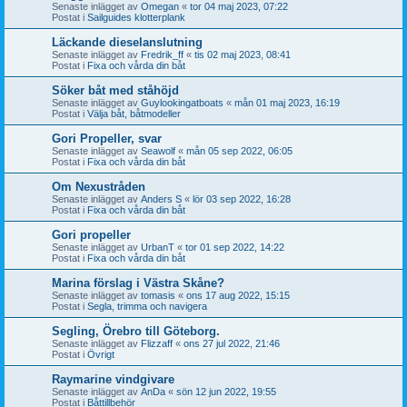
Senaste inlägget av
Omegan
«
tor 04 maj 2023, 07:22
Postat i
Sailguides klotterplank
Läckande dieselanslutning
Senaste inlägget av
Fredrik_ff
«
tis 02 maj 2023, 08:41
Postat i
Fixa och vårda din båt
Söker båt med ståhöjd
Senaste inlägget av
Guylookingatboats
«
mån 01 maj 2023, 16:19
Postat i
Välja båt, båtmodeller
Gori Propeller, svar
Senaste inlägget av
Seawolf
«
mån 05 sep 2022, 06:05
Postat i
Fixa och vårda din båt
Om Nexustråden
Senaste inlägget av
Anders S
«
lör 03 sep 2022, 16:28
Postat i
Fixa och vårda din båt
Gori propeller
Senaste inlägget av
UrbanT
«
tor 01 sep 2022, 14:22
Postat i
Fixa och vårda din båt
Marina förslag i Västra Skåne?
Senaste inlägget av
tomasis
«
ons 17 aug 2022, 15:15
Postat i
Segla, trimma och navigera
Segling, Örebro till Göteborg.
Senaste inlägget av
Flizzaff
«
ons 27 jul 2022, 21:46
Postat i
Övrigt
Raymarine vindgivare
Senaste inlägget av
AnDa
«
sön 12 jun 2022, 19:55
Postat i
Båttillbehör