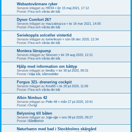
Webastovärmare ryker
Senaste inlägget av
HR34
«
lör 15 maj 2021, 17:12
Postat i
Fixa och vårda din båt
Dynor Comfort 26?
Senaste inlägget av
mazzabrazza
«
tis 16 mar 2021, 14:05
Postat i
Fixa och vårda din båt
Seriekoppla solceller vintertid
Senaste inlägget av
tomeriksen
«
sön 06 dec 2020, 12:34
Postat i
Fixa och vårda din båt
Montera länspump
Senaste inlägget av
Stossen
«
lör 29 aug 2020, 12:21
Postat i
Fixa och vårda din båt
Hjälp med information om båttyp
Senaste inlägget av
bindby
«
tor 30 jul 2020, 09:31
Postat i
Välja båt, båtmodeller
Forgus 321- drenering cockpit
Senaste inlägget av
Knut65
«
tis 28 jul 2020, 11:09
Postat i
Fixa och vårda din båt
Albin Nimbus 42
Senaste inlägget av
Pelle-48
«
mån 27 jul 2020, 10:41
Postat i
Övrigt
Belysning till båten
Senaste inlägget av
Jojje-ejje
«
ons 08 jul 2020, 09:27
Postat i
Båttillbehör
Naturhamn med bad i Stockholms skärgård