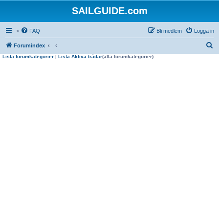
SAILGUIDE.com
>
FAQ
Bli medlem
Logga in
S
Forumindex
Lista forumkategorier
|
Lista Aktiva trådar
(alla forumkategorier)
ö
k