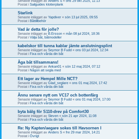
Senaste inlägget av
Anders S
«
ons 29 okt 2025, 11:13
Postat i
Sailguides klotterplank
Starlink
Senaste inlägget av
Yapdiver
«
sön 13 jul 2025, 09:55
Postat i
Båttillbehör
Vad är detta för jolle?
Senaste inlägget av
B.Ersson
«
mån 08 jul 2024, 18:36
Postat i
Välja båt, båtmodeller
kabelskor till tunna kablar jämte anslutningsplint
Senaste inlägget av
Seymor B Fudd
«
ons 03 jul 2024, 12:34
Postat i
Fixa och vårda din båt
Äga båt tillsammans!
Senaste inlägget av
Ankan01
«
sön 12 maj 2024, 07:12
Postat i
Någon att segla med
Ett lager av Hempel Mille NCT?
Senaste inlägget av
Glad_seglare
«
ons 01 maj 2024, 17:42
Postat i
Fixa och vårda din båt
Ännu senare nytt om VC17 och bottenfärg
Senaste inlägget av
Seymor B Fudd
«
ons 01 maj 2024, 17:00
Postat i
Fixa och vårda din båt
byta bälg för S110-drev på Comfort30
Senaste inlägget av
Sleven
«
sön 21 apr 2024, 11:08
Postat i
Fixa och vårda din båt
Re: Ny Kapten/aegare sokes till Havsornen I
Senaste inlägget av
Anders S
«
fre 29 mar 2024, 14:21
Postat i
Övrigt