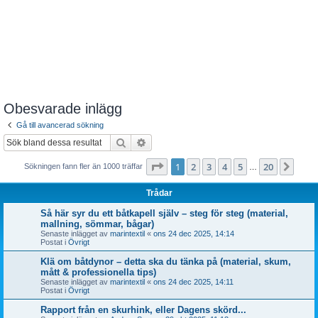
Obesvarade inlägg
Gå till avancerad sökning
Sök
Avancerad sökning
Sida
1
av
20
1
2
3
4
5
20
Näst
Sökningen fann fler än 1000 träffar
…
Trådar
Så här syr du ett båtkapell själv – steg för steg (material,
mallning, sömmar, bågar)
Senaste inlägget av
marintextil
«
ons 24 dec 2025, 14:14
Postat i
Övrigt
Klä om båtdynor – detta ska du tänka på (material, skum,
mått & professionella tips)
Senaste inlägget av
marintextil
«
ons 24 dec 2025, 14:11
Postat i
Övrigt
Rapport från en skurhink, eller Dagens skörd...