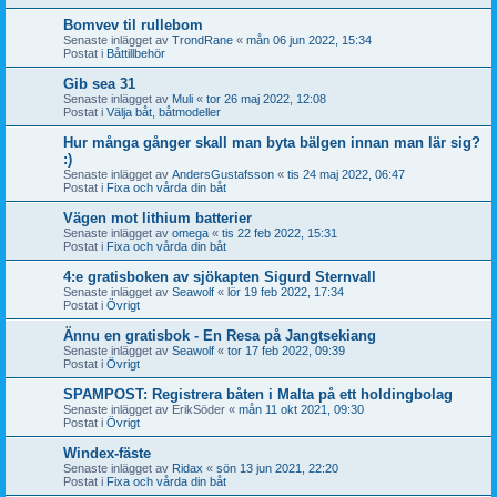
Bomvev til rullebom
Senaste inlägget av
TrondRane
«
mån 06 jun 2022, 15:34
Postat i
Båttillbehör
Gib sea 31
Senaste inlägget av
Muli
«
tor 26 maj 2022, 12:08
Postat i
Välja båt, båtmodeller
Hur många gånger skall man byta bälgen innan man lär sig?
:)
Senaste inlägget av
AndersGustafsson
«
tis 24 maj 2022, 06:47
Postat i
Fixa och vårda din båt
Vägen mot lithium batterier
Senaste inlägget av
omega
«
tis 22 feb 2022, 15:31
Postat i
Fixa och vårda din båt
4:e gratisboken av sjökapten Sigurd Sternvall
Senaste inlägget av
Seawolf
«
lör 19 feb 2022, 17:34
Postat i
Övrigt
Ännu en gratisbok - En Resa på Jangtsekiang
Senaste inlägget av
Seawolf
«
tor 17 feb 2022, 09:39
Postat i
Övrigt
SPAMPOST: Registrera båten i Malta på ett holdingbolag
Senaste inlägget av
ErikSöder
«
mån 11 okt 2021, 09:30
Postat i
Övrigt
Windex-fäste
Senaste inlägget av
Ridax
«
sön 13 jun 2021, 22:20
Postat i
Fixa och vårda din båt