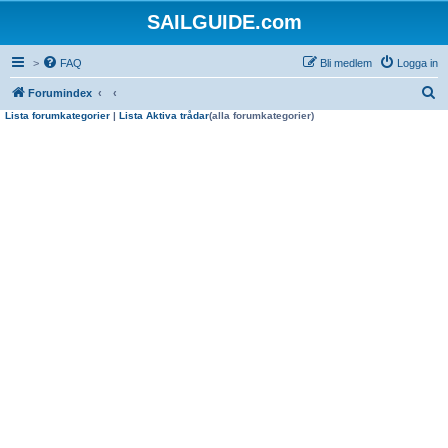
SAILGUIDE.com
>
FAQ
Bli medlem
Logga in
S
Forumindex
Lista forumkategorier
|
Lista Aktiva trådar
(alla forumkategorier)
ö
k