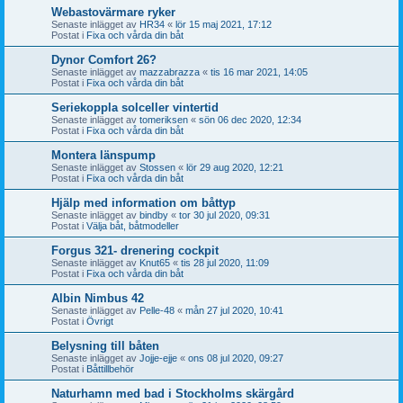
Webastovärmare ryker
Senaste inlägget av
HR34
«
lör 15 maj 2021, 17:12
Postat i
Fixa och vårda din båt
Dynor Comfort 26?
Senaste inlägget av
mazzabrazza
«
tis 16 mar 2021, 14:05
Postat i
Fixa och vårda din båt
Seriekoppla solceller vintertid
Senaste inlägget av
tomeriksen
«
sön 06 dec 2020, 12:34
Postat i
Fixa och vårda din båt
Montera länspump
Senaste inlägget av
Stossen
«
lör 29 aug 2020, 12:21
Postat i
Fixa och vårda din båt
Hjälp med information om båttyp
Senaste inlägget av
bindby
«
tor 30 jul 2020, 09:31
Postat i
Välja båt, båtmodeller
Forgus 321- drenering cockpit
Senaste inlägget av
Knut65
«
tis 28 jul 2020, 11:09
Postat i
Fixa och vårda din båt
Albin Nimbus 42
Senaste inlägget av
Pelle-48
«
mån 27 jul 2020, 10:41
Postat i
Övrigt
Belysning till båten
Senaste inlägget av
Jojje-ejje
«
ons 08 jul 2020, 09:27
Postat i
Båttillbehör
Naturhamn med bad i Stockholms skärgård