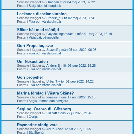
Senaste inlägget av
Omegan
«
tor 04 maj 2023, 07:22
Postat i
Sailguides klotterplank
Läckande dieselanslutning
Senaste inlägget av
Fredrik_ff
«
tis 02 maj 2023, 08:41
Postat i
Fixa och vårda din båt
Söker båt med ståhöjd
Senaste inlägget av
Guylookingatboats
«
mån 01 maj 2023, 16:19
Postat i
Välja båt, båtmodeller
Gori Propeller, svar
Senaste inlägget av
Seawolf
«
mån 05 sep 2022, 06:05
Postat i
Fixa och vårda din båt
Om Nexustråden
Senaste inlägget av
Anders S
«
lör 03 sep 2022, 16:28
Postat i
Fixa och vårda din båt
Gori propeller
Senaste inlägget av
UrbanT
«
tor 01 sep 2022, 14:22
Postat i
Fixa och vårda din båt
Marina förslag i Västra Skåne?
Senaste inlägget av
tomasis
«
ons 17 aug 2022, 15:15
Postat i
Segla, trimma och navigera
Segling, Örebro till Göteborg.
Senaste inlägget av
Flizzaff
«
ons 27 jul 2022, 21:46
Postat i
Övrigt
Raymarine vindgivare
Senaste inlägget av
AnDa
«
sön 12 jun 2022, 19:55
Postat i
Båttillbehör