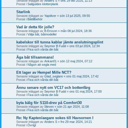
Senaste inlägget av
Anders S
«
ons 29 okt 2025, 11:13
Postat i
Sailguides klotterplank
Starlink
Senaste inlägget av
Yapdiver
«
sön 13 jul 2025, 09:55
Postat i
Båttillbehör
Vad är detta för jolle?
Senaste inlägget av
B.Ersson
«
mån 08 jul 2024, 18:36
Postat i
Välja båt, båtmodeller
kabelskor till tunna kablar jämte anslutningsplint
Senaste inlägget av
Seymor B Fudd
«
ons 03 jul 2024, 12:34
Postat i
Fixa och vårda din båt
Äga båt tillsammans!
Senaste inlägget av
Ankan01
«
sön 12 maj 2024, 07:12
Postat i
Någon att segla med
Ett lager av Hempel Mille NCT?
Senaste inlägget av
Glad_seglare
«
ons 01 maj 2024, 17:42
Postat i
Fixa och vårda din båt
Ännu senare nytt om VC17 och bottenfärg
Senaste inlägget av
Seymor B Fudd
«
ons 01 maj 2024, 17:00
Postat i
Fixa och vårda din båt
byta bälg för S110-drev på Comfort30
Senaste inlägget av
Sleven
«
sön 21 apr 2024, 11:08
Postat i
Fixa och vårda din båt
Re: Ny Kapten/aegare sokes till Havsornen I
Senaste inlägget av
Anders S
«
fre 29 mar 2024, 14:21
Postat i
Övrigt