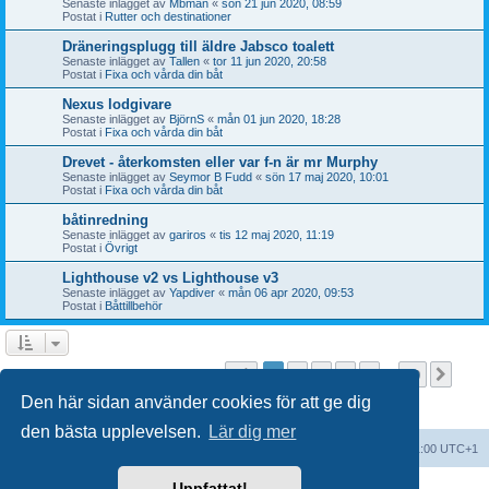
Senaste inlägget av
Mbman
«
sön 21 jun 2020, 08:59
Postat i
Rutter och destinationer
Dräneringsplugg till äldre Jabsco toalett
Senaste inlägget av
Tallen
«
tor 11 jun 2020, 20:58
Postat i
Fixa och vårda din båt
Nexus lodgivare
Senaste inlägget av
BjörnS
«
mån 01 jun 2020, 18:28
Postat i
Fixa och vårda din båt
Drevet - återkomsten eller var f-n är mr Murphy
Senaste inlägget av
Seymor B Fudd
«
sön 17 maj 2020, 10:01
Postat i
Fixa och vårda din båt
båtinredning
Senaste inlägget av
gariros
«
tis 12 maj 2020, 11:19
Postat i
Övrigt
Lighthouse v2 vs Lighthouse v3
Senaste inlägget av
Yapdiver
«
mån 06 apr 2020, 09:53
Postat i
Båttillbehör
Sida
1
av
20
1
2
3
4
5
20
Näst
Sökningen fann fler än 1000 träffar
…
Den här sidan använder cookies för att ge dig
den bästa upplevelsen.
Lär dig mer
Forumindex
Alla tidsangivelser är UTC+01:00 UTC+1
Uppfattat!
Drivs av
phpBB
® Forum Software © phpBB Limited