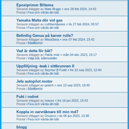
Epoxiprimer Biltema
Senaste inlägget av
Mats Brage
«
ons 28 feb 2024, 14:43
Postat i
Fixa och vårda din båt
Yamaha Malta dör vid gas
Senaste inlägget av
cuthbertdavies
«
tis 27 feb 2024, 05:57
Postat i
Fixa och vårda din båt
Befintlig Genua på karver rulle?
Senaste inlägget av
MistaSista
«
ons 07 feb 2024, 23:42
Postat i
Båttillbehör
Vad är detta för båt?
Senaste inlägget av
Patrik mok
«
mån 04 dec 2023, 15:17
Postat i
Välja båt, båtmodeller
Uppföljning -teak i sittbrunnen II
Senaste inlägget av
Seymor B Fudd
«
fre 22 sep 2023, 12:40
Postat i
Fixa och vårda din båt
Jefa autopilot motor
Senaste inlägget av
peterh
«
ons 13 sep 2023, 18:45
Postat i
Båttillbehör
Fukt i rodret
Senaste inlägget av
masse
«
fre 16 jun 2023, 15:43
Postat i
Fixa och vårda din båt
Koppla in varvräknare till min md7
Senaste inlägget av
Osueco
«
tis 06 jun 2023, 13:38
Postat i
Fixa och vårda din båt
blogg