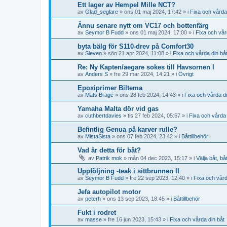
Ett lager av Hempel Mille NCT?
av
Glad_seglare
» ons 01 maj 2024, 17:42 » i
Fixa och vårda
Ännu senare nytt om VC17 och bottenfärg
av
Seymor B Fudd
» ons 01 maj 2024, 17:00 » i
Fixa och vår
byta bälg för S110-drev på Comfort30
av
Sleven
» sön 21 apr 2024, 11:08 » i
Fixa och vårda din bå
Re: Ny Kapten/aegare sokes till Havsornen I
av
Anders S
» fre 29 mar 2024, 14:21 » i
Övrigt
Epoxiprimer Biltema
av
Mats Brage
» ons 28 feb 2024, 14:43 » i
Fixa och vårda di
Yamaha Malta dör vid gas
av
cuthbertdavies
» tis 27 feb 2024, 05:57 » i
Fixa och vårda 
Befintlig Genua på karver rulle?
av
MistaSista
» ons 07 feb 2024, 23:42 » i
Båttillbehör
Vad är detta för båt?
av
Patrik mok
» mån 04 dec 2023, 15:17 » i
Välja båt, bå
Uppföljning -teak i sittbrunnen II
av
Seymor B Fudd
» fre 22 sep 2023, 12:40 » i
Fixa och vård
Jefa autopilot motor
av
peterh
» ons 13 sep 2023, 18:45 » i
Båttillbehör
Fukt i rodret
av
masse
» fre 16 jun 2023, 15:43 » i
Fixa och vårda din båt