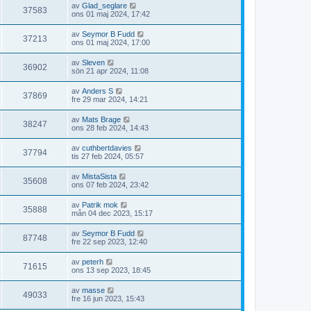
av
Glad_seglare
37583
ons 01 maj 2024, 17:42
av
Seymor B Fudd
37213
ons 01 maj 2024, 17:00
av
Sleven
36902
sön 21 apr 2024, 11:08
av
Anders S
37869
fre 29 mar 2024, 14:21
av
Mats Brage
38247
ons 28 feb 2024, 14:43
av
cuthbertdavies
37794
tis 27 feb 2024, 05:57
av
MistaSista
35608
ons 07 feb 2024, 23:42
av
Patrik mok
35888
mån 04 dec 2023, 15:17
av
Seymor B Fudd
87748
fre 22 sep 2023, 12:40
av
peterh
71615
ons 13 sep 2023, 18:45
av
masse
49033
fre 16 jun 2023, 15:43