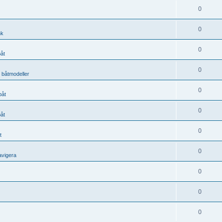
0
0
nk
0
båt
0
, båtmodeller
0
båt
0
båt
0
t
0
avigera
0
0
0