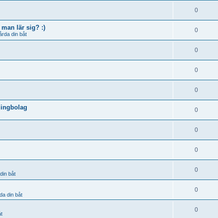
0
man lär sig? :)
0
årda din båt
0
0
0
dingbolag
0
0
0
0
din båt
0
da din båt
0
åt