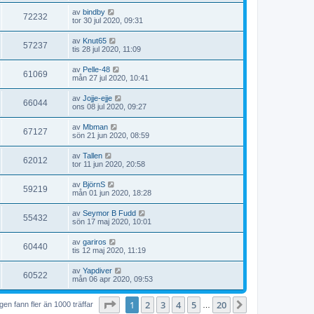
av
bindby
72232
tor 30 jul 2020, 09:31
av
Knut65
57237
tis 28 jul 2020, 11:09
av
Pelle-48
61069
mån 27 jul 2020, 10:41
av
Jojje-ejje
66044
ons 08 jul 2020, 09:27
av
Mbman
67127
sön 21 jun 2020, 08:59
av
Tallen
62012
tor 11 jun 2020, 20:58
av
BjörnS
59219
mån 01 jun 2020, 18:28
av
Seymor B Fudd
55432
sön 17 maj 2020, 10:01
av
gariros
60440
tis 12 maj 2020, 11:19
av
Yapdiver
60522
mån 06 apr 2020, 09:53
Sida
1
av
20
1
2
3
4
5
20
Nästa
en fann fler än 1000 träffar
…