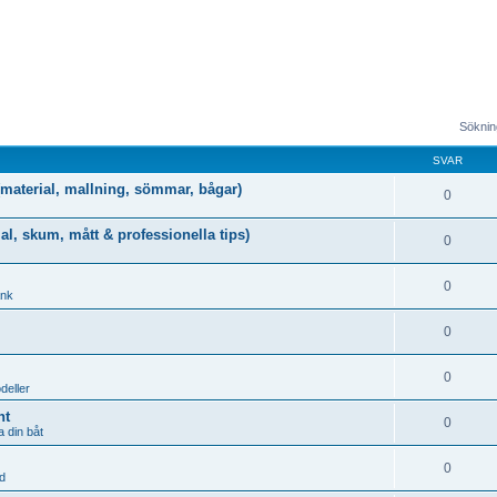
Sökning
SVAR
g (material, mallning, sömmar, bågar)
0
al, skum, mått & professionella tips)
0
0
ank
0
0
deller
nt
0
 din båt
0
d