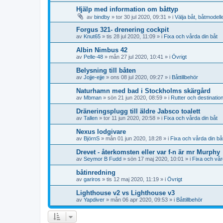
Hjälp med information om båttyp
av
bindby
» tor 30 jul 2020, 09:31 » i
Välja båt, båtmodell
Forgus 321- drenering cockpit
av
Knut65
» tis 28 jul 2020, 11:09 » i
Fixa och vårda din båt
Albin Nimbus 42
av
Pelle-48
» mån 27 jul 2020, 10:41 » i
Övrigt
Belysning till båten
av
Jojje-ejje
» ons 08 jul 2020, 09:27 » i
Båttillbehör
Naturhamn med bad i Stockholms skärgård
av
Mbman
» sön 21 jun 2020, 08:59 » i
Rutter och destinatio
Dräneringsplugg till äldre Jabsco toalett
av
Tallen
» tor 11 jun 2020, 20:58 » i
Fixa och vårda din båt
Nexus lodgivare
av
BjörnS
» mån 01 jun 2020, 18:28 » i
Fixa och vårda din bå
Drevet - återkomsten eller var f-n är mr Murphy
av
Seymor B Fudd
» sön 17 maj 2020, 10:01 » i
Fixa och vår
båtinredning
av
gariros
» tis 12 maj 2020, 11:19 » i
Övrigt
Lighthouse v2 vs Lighthouse v3
av
Yapdiver
» mån 06 apr 2020, 09:53 » i
Båttillbehör