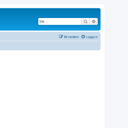
Sök
Avancerad söknin
Bli medlem
Logga in