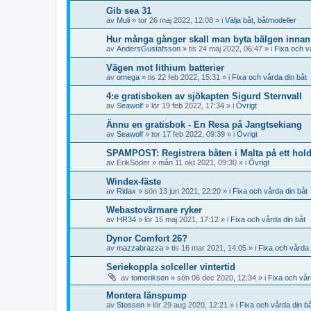
Gib sea 31
av
Muli
» tor 26 maj 2022, 12:08 » i
Välja båt, båtmodeller
Hur många gånger skall man byta bälgen innan 
av
AndersGustafsson
» tis 24 maj 2022, 06:47 » i
Fixa och v
Vägen mot lithium batterier
av
omega
» tis 22 feb 2022, 15:31 » i
Fixa och vårda din båt
4:e gratisboken av sjökapten Sigurd Sternvall
av
Seawolf
» lör 19 feb 2022, 17:34 » i
Övrigt
Ännu en gratisbok - En Resa på Jangtsekiang
av
Seawolf
» tor 17 feb 2022, 09:39 » i
Övrigt
SPAMPOST: Registrera båten i Malta på ett hol
av
ErikSöder
» mån 11 okt 2021, 09:30 » i
Övrigt
Windex-fäste
av
Ridax
» sön 13 jun 2021, 22:20 » i
Fixa och vårda din båt
Webastovärmare ryker
av
HR34
» lör 15 maj 2021, 17:12 » i
Fixa och vårda din båt
Dynor Comfort 26?
av
mazzabrazza
» tis 16 mar 2021, 14:05 » i
Fixa och vårda 
Seriekoppla solceller vintertid
av
tomeriksen
» sön 06 dec 2020, 12:34 » i
Fixa och vår
Montera länspump
av
Stossen
» lör 29 aug 2020, 12:21 » i
Fixa och vårda din b