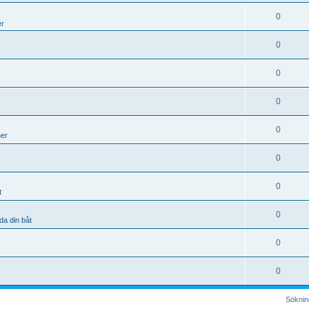
0
er
0
0
0
0
ner
0
0
t
0
da din båt
0
0
Sökning