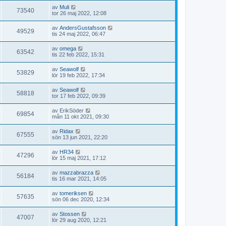
av
Muli
73540
tor 26 maj 2022, 12:08
av
AndersGustafsson
49529
tis 24 maj 2022, 06:47
av
omega
63542
tis 22 feb 2022, 15:31
av
Seawolf
53829
lör 19 feb 2022, 17:34
av
Seawolf
58818
tor 17 feb 2022, 09:39
av
ErikSöder
69854
mån 11 okt 2021, 09:30
av
Ridax
67555
sön 13 jun 2021, 22:20
av
HR34
47296
lör 15 maj 2021, 17:12
av
mazzabrazza
56184
tis 16 mar 2021, 14:05
av
tomeriksen
57635
sön 06 dec 2020, 12:34
av
Stossen
47007
lör 29 aug 2020, 12:21