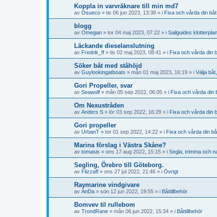
Koppla in varvräknare till min md7
av
Osueco
» tis 06 jun 2023, 13:38 » i
Fixa och vårda din båt
blogg
av
Omegan
» tor 04 maj 2023, 07:22 » i
Sailguides klotterpla
Läckande dieselanslutning
av
Fredrik_ff
» tis 02 maj 2023, 08:41 » i
Fixa och vårda din 
Söker båt med ståhöjd
av
Guylookingatboats
» mån 01 maj 2023, 16:19 » i
Välja båt
Gori Propeller, svar
av
Seawolf
» mån 05 sep 2022, 06:05 » i
Fixa och vårda din 
Om Nexustråden
av
Anders S
» lör 03 sep 2022, 16:28 » i
Fixa och vårda din 
Gori propeller
av
UrbanT
» tor 01 sep 2022, 14:22 » i
Fixa och vårda din bå
Marina förslag i Västra Skåne?
av
tomasis
» ons 17 aug 2022, 15:15 » i
Segla, trimma och n
Segling, Örebro till Göteborg.
av
Flizzaff
» ons 27 jul 2022, 21:46 » i
Övrigt
Raymarine vindgivare
av
AnDa
» sön 12 jun 2022, 19:55 » i
Båttillbehör
Bomvev til rullebom
av
TrondRane
» mån 06 jun 2022, 15:34 » i
Båttillbehör