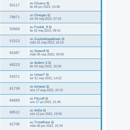
av
Osueco
50117
tis 06 jun 2023, 13:38
av
Omegan
79871
tor 04 maj 2023, 07:22
av
Fredrik_ff
53009
tis 02 maj 2023, 08:41
av
Guylookingatboats
51523
mån 01 maj 2023, 16:19
av
Seawolf
64387
mån 05 sep 2022, 06:05
av
Anders S
49223
lör 03 sep 2022, 16:28
av
UrbanT
54571
tor 01 sep 2022, 14:22
av
tomasis
61739
ons 17 aug 2022, 15:15
av
Flizzaff
66689
ons 27 jul 2022, 21:46
av
AnDa
69512
sön 12 jun 2022, 19:55
av
TrondRane
62706
mån 06 jun 2022, 15:34