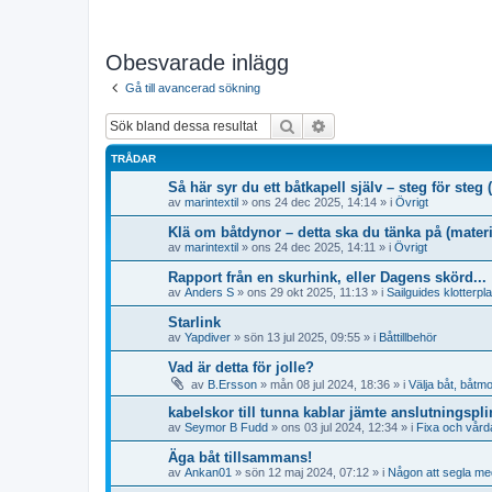
Obesvarade inlägg
Gå till avancerad sökning
Sök
Avancerad sökning
TRÅDAR
Så här syr du ett båtkapell själv – steg för ste
av
marintextil
» ons 24 dec 2025, 14:14 » i
Övrigt
Klä om båtdynor – detta ska du tänka på (materi
av
marintextil
» ons 24 dec 2025, 14:11 » i
Övrigt
Rapport från en skurhink, eller Dagens skörd...
av
Anders S
» ons 29 okt 2025, 11:13 » i
Sailguides klotterpl
Starlink
av
Yapdiver
» sön 13 jul 2025, 09:55 » i
Båttillbehör
Vad är detta för jolle?
av
B.Ersson
» mån 08 jul 2024, 18:36 » i
Välja båt, båtmo
kabelskor till tunna kablar jämte anslutningspli
av
Seymor B Fudd
» ons 03 jul 2024, 12:34 » i
Fixa och vårda
Äga båt tillsammans!
av
Ankan01
» sön 12 maj 2024, 07:12 » i
Någon att segla me