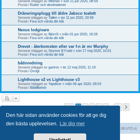
Senaste inlägget av
Mbman
«
sön 21 jun 2020, 08:59
Postat i
Rutter och destinationer
Dräneringsplugg till äldre Jabsco toalett
Senaste inlägget av
Tallen
«
tor 11 jun 2020, 20:58
Postat i
Fixa och vårda din båt
Nexus lodgivare
Senaste inlägget av
BjörnS
«
mån 01 jun 2020, 18:28
Postat i
Fixa och vårda din båt
Drevet - återkomsten eller var f-n är mr Murphy
Senaste inlägget av
Seymor B Fudd
«
sön 17 maj 2020, 10:01
Postat i
Fixa och vårda din båt
båtinredning
Senaste inlägget av
gariros
«
tis 12 maj 2020, 11:19
Postat i
Övrigt
Lighthouse v2 vs Lighthouse v3
Senaste inlägget av
Yapdiver
«
mån 06 apr 2020, 09:53
Postat i
Båttillbehör
Sida
1
av
20
1
2
3
4
5
20
Näst
Sökningen fann fler än 1000 träffar
…
Den här sidan använder cookies för att ge dig
den bästa upplevelsen.
Lär dig mer
Forumindex
Alla tidsangivelser är UTC+01:00 UTC+1
Uppfattat!
Drivs av
phpBB
® Forum Software © phpBB Limited