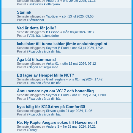
Senaste inlägget av
Anders S
«
ons 29 okt 2025, 11:13
Postat i
Sailguides klotterplank
Starlink
Senaste inlägget av
Yapdiver
«
sön 13 jul 2025, 09:55
Postat i
Båttillbehör
Vad är detta för jolle?
Senaste inlägget av
B.Ersson
«
mån 08 jul 2024, 18:36
Postat i
Välja båt, båtmodeller
kabelskor till tunna kablar jämte anslutningsplint
Senaste inlägget av
Seymor B Fudd
«
ons 03 jul 2024, 12:34
Postat i
Fixa och vårda din båt
Äga båt tillsammans!
Senaste inlägget av
Ankan01
«
sön 12 maj 2024, 07:12
Postat i
Någon att segla med
Ett lager av Hempel Mille NCT?
Senaste inlägget av
Glad_seglare
«
ons 01 maj 2024, 17:42
Postat i
Fixa och vårda din båt
Ännu senare nytt om VC17 och bottenfärg
Senaste inlägget av
Seymor B Fudd
«
ons 01 maj 2024, 17:00
Postat i
Fixa och vårda din båt
byta bälg för S110-drev på Comfort30
Senaste inlägget av
Sleven
«
sön 21 apr 2024, 11:08
Postat i
Fixa och vårda din båt
Re: Ny Kapten/aegare sokes till Havsornen I
Senaste inlägget av
Anders S
«
fre 29 mar 2024, 14:21
Postat i
Övrigt