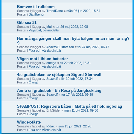
Bomvev til rullebom
Senaste inlägget av
TrondRane
«
mån 06 jun 2022, 15:34
Postat i
Båttillbehör
Gib sea 31
Senaste inlägget av
Muli
«
tor 26 maj 2022, 12:08
Postat i
Välja båt, båtmodeller
Hur många gånger skall man byta bälgen innan man lär sig?
:)
Senaste inlägget av
AndersGustafsson
«
tis 24 maj 2022, 06:47
Postat i
Fixa och vårda din båt
Vägen mot lithium batterier
Senaste inlägget av
omega
«
tis 22 feb 2022, 15:31
Postat i
Fixa och vårda din båt
4:e gratisboken av sjökapten Sigurd Sternvall
Senaste inlägget av
Seawolf
«
lör 19 feb 2022, 17:34
Postat i
Övrigt
Ännu en gratisbok - En Resa på Jangtsekiang
Senaste inlägget av
Seawolf
«
tor 17 feb 2022, 09:39
Postat i
Övrigt
SPAMPOST: Registrera båten i Malta på ett holdingbolag
Senaste inlägget av
ErikSöder
«
mån 11 okt 2021, 09:30
Postat i
Övrigt
Windex-fäste
Senaste inlägget av
Ridax
«
sön 13 jun 2021, 22:20
Postat i
Fixa och vårda din båt