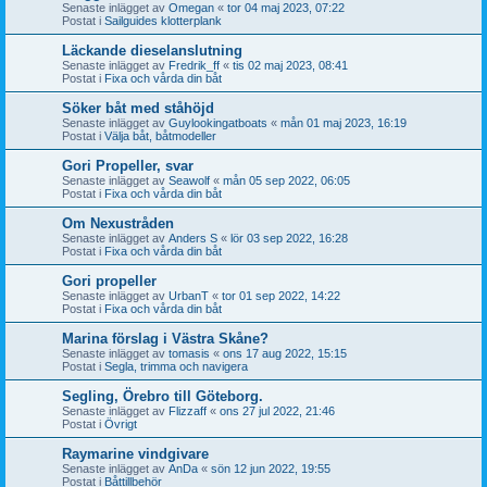
Senaste inlägget av
Omegan
«
tor 04 maj 2023, 07:22
Postat i
Sailguides klotterplank
Läckande dieselanslutning
Senaste inlägget av
Fredrik_ff
«
tis 02 maj 2023, 08:41
Postat i
Fixa och vårda din båt
Söker båt med ståhöjd
Senaste inlägget av
Guylookingatboats
«
mån 01 maj 2023, 16:19
Postat i
Välja båt, båtmodeller
Gori Propeller, svar
Senaste inlägget av
Seawolf
«
mån 05 sep 2022, 06:05
Postat i
Fixa och vårda din båt
Om Nexustråden
Senaste inlägget av
Anders S
«
lör 03 sep 2022, 16:28
Postat i
Fixa och vårda din båt
Gori propeller
Senaste inlägget av
UrbanT
«
tor 01 sep 2022, 14:22
Postat i
Fixa och vårda din båt
Marina förslag i Västra Skåne?
Senaste inlägget av
tomasis
«
ons 17 aug 2022, 15:15
Postat i
Segla, trimma och navigera
Segling, Örebro till Göteborg.
Senaste inlägget av
Flizzaff
«
ons 27 jul 2022, 21:46
Postat i
Övrigt
Raymarine vindgivare
Senaste inlägget av
AnDa
«
sön 12 jun 2022, 19:55
Postat i
Båttillbehör