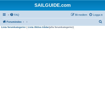
SAILGUIDE.com
>
FAQ
Bli medlem
Logga in
S
Forumindex
Lista forumkategorier
|
Lista Aktiva trådar
(alla forumkategorier)
ö
k