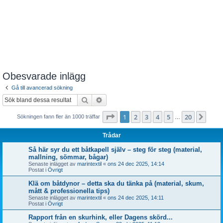
Obesvarade inlägg
Gå till avancerad sökning
Sök
Avancerad sökning
Sida
1
av
20
1
2
3
4
5
20
Näst
Sökningen fann fler än 1000 träffar
…
Trådar
Så här syr du ett båtkapell själv – steg för steg (material,
mallning, sömmar, bågar)
Senaste inlägget av
marintextil
«
ons 24 dec 2025, 14:14
Postat i
Övrigt
Klä om båtdynor – detta ska du tänka på (material, skum,
mått & professionella tips)
Senaste inlägget av
marintextil
«
ons 24 dec 2025, 14:11
Postat i
Övrigt
Rapport från en skurhink, eller Dagens skörd...