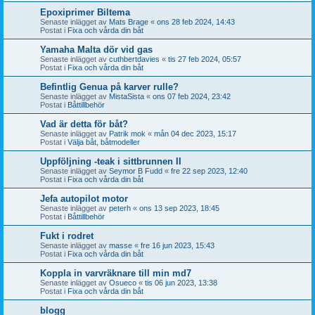
Epoxiprimer Biltema
Senaste inlägget av
Mats Brage
«
ons 28 feb 2024, 14:43
Postat i
Fixa och vårda din båt
Yamaha Malta dör vid gas
Senaste inlägget av
cuthbertdavies
«
tis 27 feb 2024, 05:57
Postat i
Fixa och vårda din båt
Befintlig Genua på karver rulle?
Senaste inlägget av
MistaSista
«
ons 07 feb 2024, 23:42
Postat i
Båttillbehör
Vad är detta för båt?
Senaste inlägget av
Patrik mok
«
mån 04 dec 2023, 15:17
Postat i
Välja båt, båtmodeller
Uppföljning -teak i sittbrunnen II
Senaste inlägget av
Seymor B Fudd
«
fre 22 sep 2023, 12:40
Postat i
Fixa och vårda din båt
Jefa autopilot motor
Senaste inlägget av
peterh
«
ons 13 sep 2023, 18:45
Postat i
Båttillbehör
Fukt i rodret
Senaste inlägget av
masse
«
fre 16 jun 2023, 15:43
Postat i
Fixa och vårda din båt
Koppla in varvräknare till min md7
Senaste inlägget av
Osueco
«
tis 06 jun 2023, 13:38
Postat i
Fixa och vårda din båt
blogg