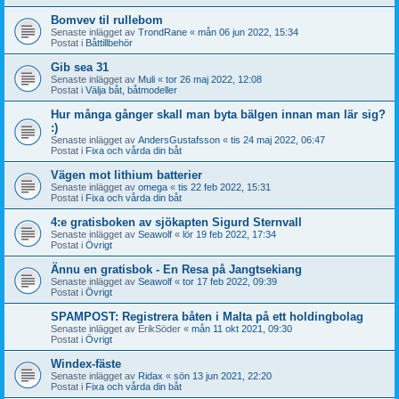
Bomvev til rullebom
Senaste inlägget av
TrondRane
«
mån 06 jun 2022, 15:34
Postat i
Båttillbehör
Gib sea 31
Senaste inlägget av
Muli
«
tor 26 maj 2022, 12:08
Postat i
Välja båt, båtmodeller
Hur många gånger skall man byta bälgen innan man lär sig?
:)
Senaste inlägget av
AndersGustafsson
«
tis 24 maj 2022, 06:47
Postat i
Fixa och vårda din båt
Vägen mot lithium batterier
Senaste inlägget av
omega
«
tis 22 feb 2022, 15:31
Postat i
Fixa och vårda din båt
4:e gratisboken av sjökapten Sigurd Sternvall
Senaste inlägget av
Seawolf
«
lör 19 feb 2022, 17:34
Postat i
Övrigt
Ännu en gratisbok - En Resa på Jangtsekiang
Senaste inlägget av
Seawolf
«
tor 17 feb 2022, 09:39
Postat i
Övrigt
SPAMPOST: Registrera båten i Malta på ett holdingbolag
Senaste inlägget av
ErikSöder
«
mån 11 okt 2021, 09:30
Postat i
Övrigt
Windex-fäste
Senaste inlägget av
Ridax
«
sön 13 jun 2021, 22:20
Postat i
Fixa och vårda din båt