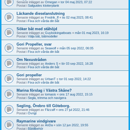
Senaste inlägget av
Omegan
«
tor 04 maj 2023, 07:22
Postat i
Sailguides klotterplank
Läckande dieselanslutning
Senaste inlägget av
Fredrik_ff
«
tis 02 maj 2023, 08:41
Postat i
Fixa och vårda din båt
Söker båt med ståhöjd
Senaste inlägget av
Guylookingatboats
«
mån 01 maj 2023, 16:19
Postat i
Välja båt, båtmodeller
Gori Propeller, svar
Senaste inlägget av
Seawolf
«
mån 05 sep 2022, 06:05
Postat i
Fixa och vårda din båt
Om Nexustråden
Senaste inlägget av
Anders S
«
lör 03 sep 2022, 16:28
Postat i
Fixa och vårda din båt
Gori propeller
Senaste inlägget av
UrbanT
«
tor 01 sep 2022, 14:22
Postat i
Fixa och vårda din båt
Marina förslag i Västra Skåne?
Senaste inlägget av
tomasis
«
ons 17 aug 2022, 15:15
Postat i
Segla, trimma och navigera
Segling, Örebro till Göteborg.
Senaste inlägget av
Flizzaff
«
ons 27 jul 2022, 21:46
Postat i
Övrigt
Raymarine vindgivare
Senaste inlägget av
AnDa
«
sön 12 jun 2022, 19:55
Postat i
Båttillbehör