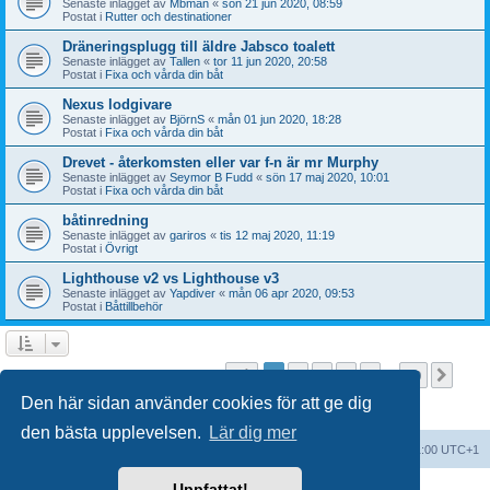
Senaste inlägget av
Mbman
«
sön 21 jun 2020, 08:59
Postat i
Rutter och destinationer
Dräneringsplugg till äldre Jabsco toalett
Senaste inlägget av
Tallen
«
tor 11 jun 2020, 20:58
Postat i
Fixa och vårda din båt
Nexus lodgivare
Senaste inlägget av
BjörnS
«
mån 01 jun 2020, 18:28
Postat i
Fixa och vårda din båt
Drevet - återkomsten eller var f-n är mr Murphy
Senaste inlägget av
Seymor B Fudd
«
sön 17 maj 2020, 10:01
Postat i
Fixa och vårda din båt
båtinredning
Senaste inlägget av
gariros
«
tis 12 maj 2020, 11:19
Postat i
Övrigt
Lighthouse v2 vs Lighthouse v3
Senaste inlägget av
Yapdiver
«
mån 06 apr 2020, 09:53
Postat i
Båttillbehör
Sida
1
av
20
1
2
3
4
5
20
Näst
Sökningen fann fler än 1000 träffar
…
Den här sidan använder cookies för att ge dig
den bästa upplevelsen.
Lär dig mer
Forumindex
Alla tidsangivelser är UTC+01:00 UTC+1
Uppfattat!
Drivs av
phpBB
® Forum Software © phpBB Limited