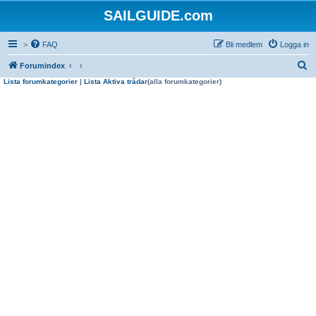
SAILGUIDE.com
>
FAQ
Bli medlem
Logga in
S
Forumindex
Lista forumkategorier
|
Lista Aktiva trådar
(alla forumkategorier)
ö
k