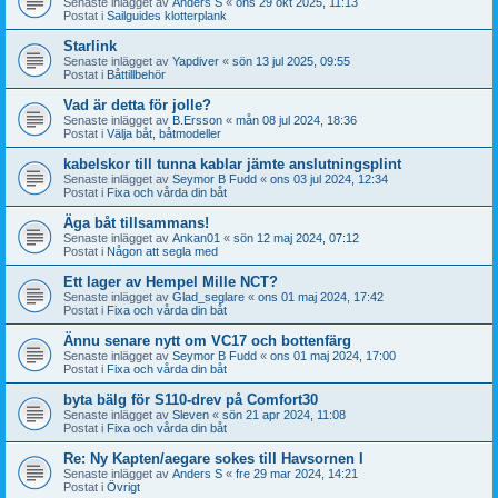
Senaste inlägget av
Anders S
«
ons 29 okt 2025, 11:13
Postat i
Sailguides klotterplank
Starlink
Senaste inlägget av
Yapdiver
«
sön 13 jul 2025, 09:55
Postat i
Båttillbehör
Vad är detta för jolle?
Senaste inlägget av
B.Ersson
«
mån 08 jul 2024, 18:36
Postat i
Välja båt, båtmodeller
kabelskor till tunna kablar jämte anslutningsplint
Senaste inlägget av
Seymor B Fudd
«
ons 03 jul 2024, 12:34
Postat i
Fixa och vårda din båt
Äga båt tillsammans!
Senaste inlägget av
Ankan01
«
sön 12 maj 2024, 07:12
Postat i
Någon att segla med
Ett lager av Hempel Mille NCT?
Senaste inlägget av
Glad_seglare
«
ons 01 maj 2024, 17:42
Postat i
Fixa och vårda din båt
Ännu senare nytt om VC17 och bottenfärg
Senaste inlägget av
Seymor B Fudd
«
ons 01 maj 2024, 17:00
Postat i
Fixa och vårda din båt
byta bälg för S110-drev på Comfort30
Senaste inlägget av
Sleven
«
sön 21 apr 2024, 11:08
Postat i
Fixa och vårda din båt
Re: Ny Kapten/aegare sokes till Havsornen I
Senaste inlägget av
Anders S
«
fre 29 mar 2024, 14:21
Postat i
Övrigt