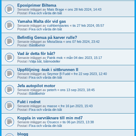
Epoxiprimer Biltema
Senaste inlägget av
Mats Brage
«
ons 28 feb 2024, 14:43
Postat i
Fixa och vårda din båt
Yamaha Malta dör vid gas
Senaste inlägget av
cuthbertdavies
«
tis 27 feb 2024, 05:57
Postat i
Fixa och vårda din båt
Befintlig Genua på karver rulle?
Senaste inlägget av
MistaSista
«
ons 07 feb 2024, 23:42
Postat i
Båttillbehör
Vad är detta för båt?
Senaste inlägget av
Patrik mok
«
mån 04 dec 2023, 15:17
Postat i
Välja båt, båtmodeller
Uppföljning -teak i sittbrunnen II
Senaste inlägget av
Seymor B Fudd
«
fre 22 sep 2023, 12:40
Postat i
Fixa och vårda din båt
Jefa autopilot motor
Senaste inlägget av
peterh
«
ons 13 sep 2023, 18:45
Postat i
Båttillbehör
Fukt i rodret
Senaste inlägget av
masse
«
fre 16 jun 2023, 15:43
Postat i
Fixa och vårda din båt
Koppla in varvräknare till min md7
Senaste inlägget av
Osueco
«
tis 06 jun 2023, 13:38
Postat i
Fixa och vårda din båt
blogg