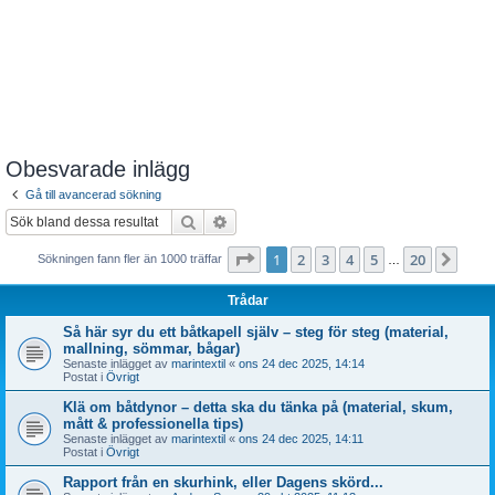
Obesvarade inlägg
Gå till avancerad sökning
Sök
Avancerad sökning
Sida
1
av
20
1
2
3
4
5
20
Näst
Sökningen fann fler än 1000 träffar
…
Trådar
Så här syr du ett båtkapell själv – steg för steg (material,
mallning, sömmar, bågar)
Senaste inlägget av
marintextil
«
ons 24 dec 2025, 14:14
Postat i
Övrigt
Klä om båtdynor – detta ska du tänka på (material, skum,
mått & professionella tips)
Senaste inlägget av
marintextil
«
ons 24 dec 2025, 14:11
Postat i
Övrigt
Rapport från en skurhink, eller Dagens skörd...