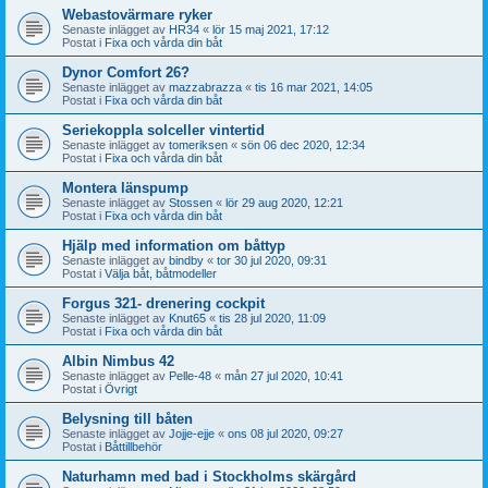
Webastovärmare ryker
Senaste inlägget av
HR34
«
lör 15 maj 2021, 17:12
Postat i
Fixa och vårda din båt
Dynor Comfort 26?
Senaste inlägget av
mazzabrazza
«
tis 16 mar 2021, 14:05
Postat i
Fixa och vårda din båt
Seriekoppla solceller vintertid
Senaste inlägget av
tomeriksen
«
sön 06 dec 2020, 12:34
Postat i
Fixa och vårda din båt
Montera länspump
Senaste inlägget av
Stossen
«
lör 29 aug 2020, 12:21
Postat i
Fixa och vårda din båt
Hjälp med information om båttyp
Senaste inlägget av
bindby
«
tor 30 jul 2020, 09:31
Postat i
Välja båt, båtmodeller
Forgus 321- drenering cockpit
Senaste inlägget av
Knut65
«
tis 28 jul 2020, 11:09
Postat i
Fixa och vårda din båt
Albin Nimbus 42
Senaste inlägget av
Pelle-48
«
mån 27 jul 2020, 10:41
Postat i
Övrigt
Belysning till båten
Senaste inlägget av
Jojje-ejje
«
ons 08 jul 2020, 09:27
Postat i
Båttillbehör
Naturhamn med bad i Stockholms skärgård