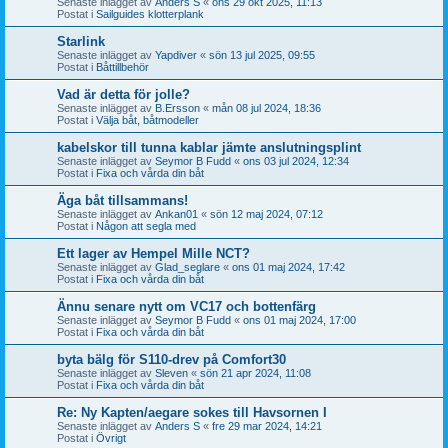
Senaste inlägget av
Anders S
«
ons 29 okt 2025, 11:13
Postat i
Sailguides klotterplank
Starlink
Senaste inlägget av
Yapdiver
«
sön 13 jul 2025, 09:55
Postat i
Båttillbehör
Vad är detta för jolle?
Senaste inlägget av
B.Ersson
«
mån 08 jul 2024, 18:36
Postat i
Välja båt, båtmodeller
kabelskor till tunna kablar jämte anslutningsplint
Senaste inlägget av
Seymor B Fudd
«
ons 03 jul 2024, 12:34
Postat i
Fixa och vårda din båt
Äga båt tillsammans!
Senaste inlägget av
Ankan01
«
sön 12 maj 2024, 07:12
Postat i
Någon att segla med
Ett lager av Hempel Mille NCT?
Senaste inlägget av
Glad_seglare
«
ons 01 maj 2024, 17:42
Postat i
Fixa och vårda din båt
Ännu senare nytt om VC17 och bottenfärg
Senaste inlägget av
Seymor B Fudd
«
ons 01 maj 2024, 17:00
Postat i
Fixa och vårda din båt
byta bälg för S110-drev på Comfort30
Senaste inlägget av
Sleven
«
sön 21 apr 2024, 11:08
Postat i
Fixa och vårda din båt
Re: Ny Kapten/aegare sokes till Havsornen I
Senaste inlägget av
Anders S
«
fre 29 mar 2024, 14:21
Postat i
Övrigt