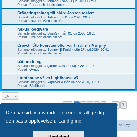
Senaste inlägget av
Mbman
«
sön 21 jun 2020, 08:59
Postat i
Rutter och destinationer
Dräneringsplugg till äldre Jabsco toalett
Senaste inlägget av
Tallen
«
tor 11 jun 2020, 20:58
Postat i
Fixa och vårda din båt
Nexus lodgivare
Senaste inlägget av
BjörnS
«
mån 01 jun 2020, 18:28
Postat i
Fixa och vårda din båt
Drevet - återkomsten eller var f-n är mr Murphy
Senaste inlägget av
Seymor B Fudd
«
sön 17 maj 2020, 10:01
Postat i
Fixa och vårda din båt
båtinredning
Senaste inlägget av
gariros
«
tis 12 maj 2020, 11:19
Postat i
Övrigt
Lighthouse v2 vs Lighthouse v3
Senaste inlägget av
Yapdiver
«
mån 06 apr 2020, 09:53
Postat i
Båttillbehör
Sida
1
av
20
1
2
3
4
5
20
Näst
Sökningen fann fler än 1000 träffar
…
Den här sidan använder cookies för att ge dig
den bästa upplevelsen.
Lär dig mer
Forumindex
Alla tidsangivelser är UTC+01:00 UTC+1
Uppfattat!
Drivs av
phpBB
® Forum Software © phpBB Limited