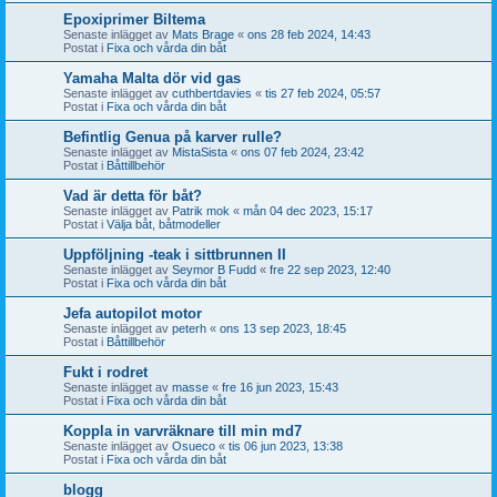
Epoxiprimer Biltema
Senaste inlägget av
Mats Brage
«
ons 28 feb 2024, 14:43
Postat i
Fixa och vårda din båt
Yamaha Malta dör vid gas
Senaste inlägget av
cuthbertdavies
«
tis 27 feb 2024, 05:57
Postat i
Fixa och vårda din båt
Befintlig Genua på karver rulle?
Senaste inlägget av
MistaSista
«
ons 07 feb 2024, 23:42
Postat i
Båttillbehör
Vad är detta för båt?
Senaste inlägget av
Patrik mok
«
mån 04 dec 2023, 15:17
Postat i
Välja båt, båtmodeller
Uppföljning -teak i sittbrunnen II
Senaste inlägget av
Seymor B Fudd
«
fre 22 sep 2023, 12:40
Postat i
Fixa och vårda din båt
Jefa autopilot motor
Senaste inlägget av
peterh
«
ons 13 sep 2023, 18:45
Postat i
Båttillbehör
Fukt i rodret
Senaste inlägget av
masse
«
fre 16 jun 2023, 15:43
Postat i
Fixa och vårda din båt
Koppla in varvräknare till min md7
Senaste inlägget av
Osueco
«
tis 06 jun 2023, 13:38
Postat i
Fixa och vårda din båt
blogg