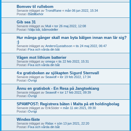
Bomvev til rullebom
Senaste inlägget av
TrondRane
«
mån 06 jun 2022, 15:34
Postat i
Båttillbehör
Gib sea 31
Senaste inlägget av
Muli
«
tor 26 maj 2022, 12:08
Postat i
Välja båt, båtmodeller
Hur många gånger skall man byta bälgen innan man lär sig?
:)
Senaste inlägget av
AndersGustafsson
«
tis 24 maj 2022, 06:47
Postat i
Fixa och vårda din båt
Vägen mot lithium batterier
Senaste inlägget av
omega
«
tis 22 feb 2022, 15:31
Postat i
Fixa och vårda din båt
4:e gratisboken av sjökapten Sigurd Sternvall
Senaste inlägget av
Seawolf
«
lör 19 feb 2022, 17:34
Postat i
Övrigt
Ännu en gratisbok - En Resa på Jangtsekiang
Senaste inlägget av
Seawolf
«
tor 17 feb 2022, 09:39
Postat i
Övrigt
SPAMPOST: Registrera båten i Malta på ett holdingbolag
Senaste inlägget av
ErikSöder
«
mån 11 okt 2021, 09:30
Postat i
Övrigt
Windex-fäste
Senaste inlägget av
Ridax
«
sön 13 jun 2021, 22:20
Postat i
Fixa och vårda din båt