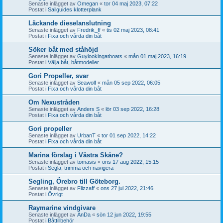
Senaste inlägget av
Omegan
«
tor 04 maj 2023, 07:22
Postat i
Sailguides klotterplank
Läckande dieselanslutning
Senaste inlägget av
Fredrik_ff
«
tis 02 maj 2023, 08:41
Postat i
Fixa och vårda din båt
Söker båt med ståhöjd
Senaste inlägget av
Guylookingatboats
«
mån 01 maj 2023, 16:19
Postat i
Välja båt, båtmodeller
Gori Propeller, svar
Senaste inlägget av
Seawolf
«
mån 05 sep 2022, 06:05
Postat i
Fixa och vårda din båt
Om Nexustråden
Senaste inlägget av
Anders S
«
lör 03 sep 2022, 16:28
Postat i
Fixa och vårda din båt
Gori propeller
Senaste inlägget av
UrbanT
«
tor 01 sep 2022, 14:22
Postat i
Fixa och vårda din båt
Marina förslag i Västra Skåne?
Senaste inlägget av
tomasis
«
ons 17 aug 2022, 15:15
Postat i
Segla, trimma och navigera
Segling, Örebro till Göteborg.
Senaste inlägget av
Flizzaff
«
ons 27 jul 2022, 21:46
Postat i
Övrigt
Raymarine vindgivare
Senaste inlägget av
AnDa
«
sön 12 jun 2022, 19:55
Postat i
Båttillbehör