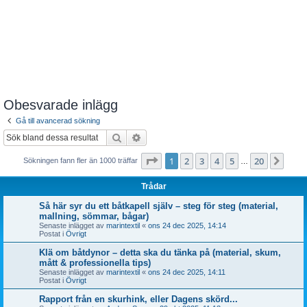
Obesvarade inlägg
Gå till avancerad sökning
Sök
Avancerad sökning
Sida
1
av
20
1
2
3
4
5
20
Näst
Sökningen fann fler än 1000 träffar
…
Trådar
Så här syr du ett båtkapell själv – steg för steg (material,
mallning, sömmar, bågar)
Senaste inlägget av
marintextil
«
ons 24 dec 2025, 14:14
Postat i
Övrigt
Klä om båtdynor – detta ska du tänka på (material, skum,
mått & professionella tips)
Senaste inlägget av
marintextil
«
ons 24 dec 2025, 14:11
Postat i
Övrigt
Rapport från en skurhink, eller Dagens skörd...