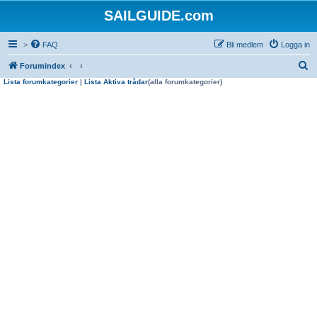
SAILGUIDE.com
>
FAQ
Bli medlem
Logga in
S
Forumindex
Lista forumkategorier
|
Lista Aktiva trådar
(alla forumkategorier)
ö
k