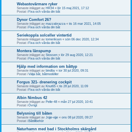
Webastovärmare ryker
Senaste inlägget av
HR34
«
lör 15 maj 2021, 17:12
Postat i
Fixa och vårda din båt
Dynor Comfort 26?
Senaste inlägget av
mazzabrazza
«
tis 16 mar 2021, 14:05
Postat i
Fixa och vårda din båt
Seriekoppla solceller vintertid
Senaste inlägget av
tomeriksen
«
sön 06 dec 2020, 12:34
Postat i
Fixa och vårda din båt
Montera länspump
Senaste inlägget av
Stossen
«
lör 29 aug 2020, 12:21
Postat i
Fixa och vårda din båt
Hjälp med information om båttyp
Senaste inlägget av
bindby
«
tor 30 jul 2020, 09:31
Postat i
Välja båt, båtmodeller
Forgus 321- drenering cockpit
Senaste inlägget av
Knut65
«
tis 28 jul 2020, 11:09
Postat i
Fixa och vårda din båt
Albin Nimbus 42
Senaste inlägget av
Pelle-48
«
mån 27 jul 2020, 10:41
Postat i
Övrigt
Belysning till båten
Senaste inlägget av
Jojje-ejje
«
ons 08 jul 2020, 09:27
Postat i
Båttillbehör
Naturhamn med bad i Stockholms skärgård