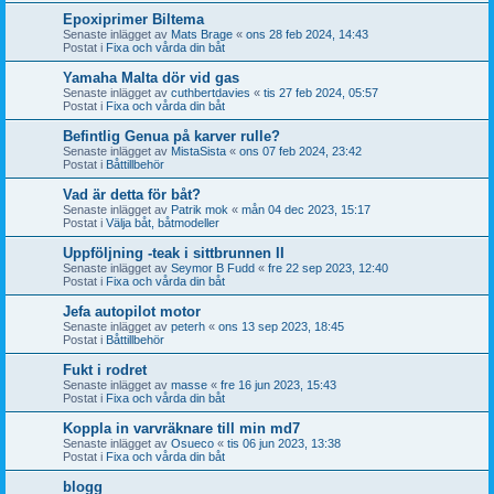
Epoxiprimer Biltema
Senaste inlägget av
Mats Brage
«
ons 28 feb 2024, 14:43
Postat i
Fixa och vårda din båt
Yamaha Malta dör vid gas
Senaste inlägget av
cuthbertdavies
«
tis 27 feb 2024, 05:57
Postat i
Fixa och vårda din båt
Befintlig Genua på karver rulle?
Senaste inlägget av
MistaSista
«
ons 07 feb 2024, 23:42
Postat i
Båttillbehör
Vad är detta för båt?
Senaste inlägget av
Patrik mok
«
mån 04 dec 2023, 15:17
Postat i
Välja båt, båtmodeller
Uppföljning -teak i sittbrunnen II
Senaste inlägget av
Seymor B Fudd
«
fre 22 sep 2023, 12:40
Postat i
Fixa och vårda din båt
Jefa autopilot motor
Senaste inlägget av
peterh
«
ons 13 sep 2023, 18:45
Postat i
Båttillbehör
Fukt i rodret
Senaste inlägget av
masse
«
fre 16 jun 2023, 15:43
Postat i
Fixa och vårda din båt
Koppla in varvräknare till min md7
Senaste inlägget av
Osueco
«
tis 06 jun 2023, 13:38
Postat i
Fixa och vårda din båt
blogg