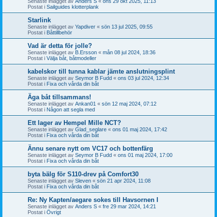
Senaste inlägget av
Anders S
«
ons 29 okt 2025, 11:13
Postat i
Sailguides klotterplank
Starlink
Senaste inlägget av
Yapdiver
«
sön 13 jul 2025, 09:55
Postat i
Båttillbehör
Vad är detta för jolle?
Senaste inlägget av
B.Ersson
«
mån 08 jul 2024, 18:36
Postat i
Välja båt, båtmodeller
kabelskor till tunna kablar jämte anslutningsplint
Senaste inlägget av
Seymor B Fudd
«
ons 03 jul 2024, 12:34
Postat i
Fixa och vårda din båt
Äga båt tillsammans!
Senaste inlägget av
Ankan01
«
sön 12 maj 2024, 07:12
Postat i
Någon att segla med
Ett lager av Hempel Mille NCT?
Senaste inlägget av
Glad_seglare
«
ons 01 maj 2024, 17:42
Postat i
Fixa och vårda din båt
Ännu senare nytt om VC17 och bottenfärg
Senaste inlägget av
Seymor B Fudd
«
ons 01 maj 2024, 17:00
Postat i
Fixa och vårda din båt
byta bälg för S110-drev på Comfort30
Senaste inlägget av
Sleven
«
sön 21 apr 2024, 11:08
Postat i
Fixa och vårda din båt
Re: Ny Kapten/aegare sokes till Havsornen I
Senaste inlägget av
Anders S
«
fre 29 mar 2024, 14:21
Postat i
Övrigt