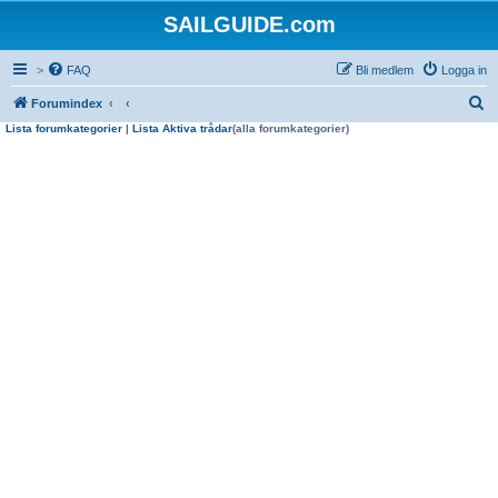
SAILGUIDE.com
>
FAQ
Bli medlem
Logga in
S
Forumindex
Lista forumkategorier
|
Lista Aktiva trådar
(alla forumkategorier)
ö
k