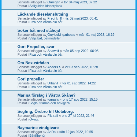
Senaste inlägget av
Omegan
«
tor 04 maj 2023, 07:22
Postat i
Sailguides klotterplank
Läckande dieselanslutning
Senaste inlägget av
Fredrik_ff
«
tis 02 maj 2023, 08:41
Postat i
Fixa och vårda din båt
Söker båt med ståhöjd
Senaste inlägget av
Guylookingatboats
«
mån 01 maj 2023, 16:19
Postat i
Välja båt, båtmodeller
Gori Propeller, svar
Senaste inlägget av
Seawolf
«
mån 05 sep 2022, 06:05
Postat i
Fixa och vårda din båt
Om Nexustråden
Senaste inlägget av
Anders S
«
lör 03 sep 2022, 16:28
Postat i
Fixa och vårda din båt
Gori propeller
Senaste inlägget av
UrbanT
«
tor 01 sep 2022, 14:22
Postat i
Fixa och vårda din båt
Marina förslag i Västra Skåne?
Senaste inlägget av
tomasis
«
ons 17 aug 2022, 15:15
Postat i
Segla, trimma och navigera
Segling, Örebro till Göteborg.
Senaste inlägget av
Flizzaff
«
ons 27 jul 2022, 21:46
Postat i
Övrigt
Raymarine vindgivare
Senaste inlägget av
AnDa
«
sön 12 jun 2022, 19:55
Postat i
Båttillbehör