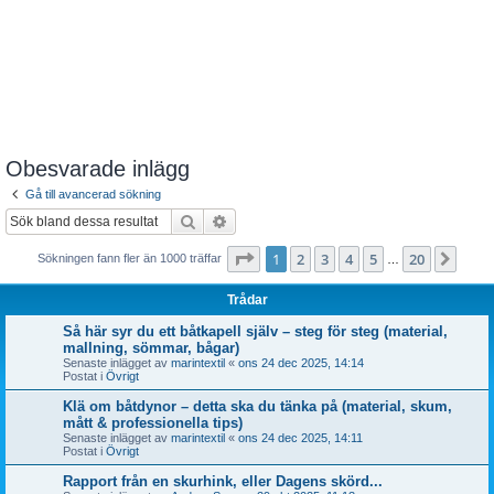
Obesvarade inlägg
Gå till avancerad sökning
Sök
Avancerad sökning
Sida
1
av
20
1
2
3
4
5
20
Näst
Sökningen fann fler än 1000 träffar
…
Trådar
Så här syr du ett båtkapell själv – steg för steg (material,
mallning, sömmar, bågar)
Senaste inlägget av
marintextil
«
ons 24 dec 2025, 14:14
Postat i
Övrigt
Klä om båtdynor – detta ska du tänka på (material, skum,
mått & professionella tips)
Senaste inlägget av
marintextil
«
ons 24 dec 2025, 14:11
Postat i
Övrigt
Rapport från en skurhink, eller Dagens skörd...