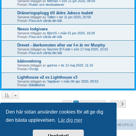
Senaste inlägget av
Mbman
«
sön 21 jun 2020, 08:59
Postat i
Rutter och destinationer
Dräneringsplugg till äldre Jabsco toalett
Senaste inlägget av
Tallen
«
tor 11 jun 2020, 20:58
Postat i
Fixa och vårda din båt
Nexus lodgivare
Senaste inlägget av
BjörnS
«
mån 01 jun 2020, 18:28
Postat i
Fixa och vårda din båt
Drevet - återkomsten eller var f-n är mr Murphy
Senaste inlägget av
Seymor B Fudd
«
sön 17 maj 2020, 10:01
Postat i
Fixa och vårda din båt
båtinredning
Senaste inlägget av
gariros
«
tis 12 maj 2020, 11:19
Postat i
Övrigt
Lighthouse v2 vs Lighthouse v3
Senaste inlägget av
Yapdiver
«
mån 06 apr 2020, 09:53
Postat i
Båttillbehör
Sida
1
av
20
1
2
3
4
5
20
Näst
Sökningen fann fler än 1000 träffar
…
Den här sidan använder cookies för att ge dig
den bästa upplevelsen.
Lär dig mer
Forumindex
Alla tidsangivelser är UTC+01:00 UTC+1
Uppfattat!
Drivs av
phpBB
® Forum Software © phpBB Limited