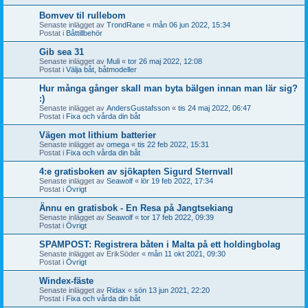
Bomvev til rullebom
Senaste inlägget av
TrondRane
«
mån 06 jun 2022, 15:34
Postat i
Båttillbehör
Gib sea 31
Senaste inlägget av
Muli
«
tor 26 maj 2022, 12:08
Postat i
Välja båt, båtmodeller
Hur många gånger skall man byta bälgen innan man lär sig?
:)
Senaste inlägget av
AndersGustafsson
«
tis 24 maj 2022, 06:47
Postat i
Fixa och vårda din båt
Vägen mot lithium batterier
Senaste inlägget av
omega
«
tis 22 feb 2022, 15:31
Postat i
Fixa och vårda din båt
4:e gratisboken av sjökapten Sigurd Sternvall
Senaste inlägget av
Seawolf
«
lör 19 feb 2022, 17:34
Postat i
Övrigt
Ännu en gratisbok - En Resa på Jangtsekiang
Senaste inlägget av
Seawolf
«
tor 17 feb 2022, 09:39
Postat i
Övrigt
SPAMPOST: Registrera båten i Malta på ett holdingbolag
Senaste inlägget av
ErikSöder
«
mån 11 okt 2021, 09:30
Postat i
Övrigt
Windex-fäste
Senaste inlägget av
Ridax
«
sön 13 jun 2021, 22:20
Postat i
Fixa och vårda din båt