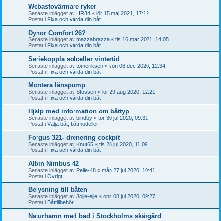
Webastovärmare ryker
Senaste inlägget av
HR34
«
lör 15 maj 2021, 17:12
Postat i
Fixa och vårda din båt
Dynor Comfort 26?
Senaste inlägget av
mazzabrazza
«
tis 16 mar 2021, 14:05
Postat i
Fixa och vårda din båt
Seriekoppla solceller vintertid
Senaste inlägget av
tomeriksen
«
sön 06 dec 2020, 12:34
Postat i
Fixa och vårda din båt
Montera länspump
Senaste inlägget av
Stossen
«
lör 29 aug 2020, 12:21
Postat i
Fixa och vårda din båt
Hjälp med information om båttyp
Senaste inlägget av
bindby
«
tor 30 jul 2020, 09:31
Postat i
Välja båt, båtmodeller
Forgus 321- drenering cockpit
Senaste inlägget av
Knut65
«
tis 28 jul 2020, 11:09
Postat i
Fixa och vårda din båt
Albin Nimbus 42
Senaste inlägget av
Pelle-48
«
mån 27 jul 2020, 10:41
Postat i
Övrigt
Belysning till båten
Senaste inlägget av
Jojje-ejje
«
ons 08 jul 2020, 09:27
Postat i
Båttillbehör
Naturhamn med bad i Stockholms skärgård