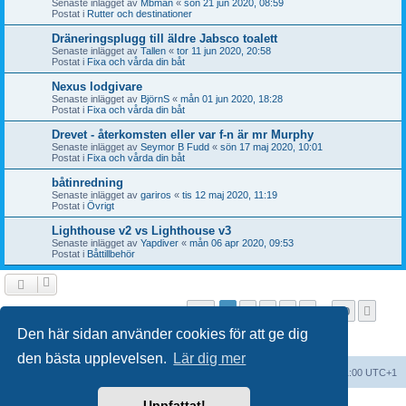
Senaste inlägget av
Mbman
«
sön 21 jun 2020, 08:59
Postat i
Rutter och destinationer
Dräneringsplugg till äldre Jabsco toalett
Senaste inlägget av
Tallen
«
tor 11 jun 2020, 20:58
Postat i
Fixa och vårda din båt
Nexus lodgivare
Senaste inlägget av
BjörnS
«
mån 01 jun 2020, 18:28
Postat i
Fixa och vårda din båt
Drevet - återkomsten eller var f-n är mr Murphy
Senaste inlägget av
Seymor B Fudd
«
sön 17 maj 2020, 10:01
Postat i
Fixa och vårda din båt
båtinredning
Senaste inlägget av
gariros
«
tis 12 maj 2020, 11:19
Postat i
Övrigt
Lighthouse v2 vs Lighthouse v3
Senaste inlägget av
Yapdiver
«
mån 06 apr 2020, 09:53
Postat i
Båttillbehör
Sida
1
av
20
1
2
3
4
5
20
Näst
Sökningen fann fler än 1000 träffar
…
Den här sidan använder cookies för att ge dig
den bästa upplevelsen.
Lär dig mer
Forumindex
Alla tidsangivelser är UTC+01:00 UTC+1
Uppfattat!
Drivs av
phpBB
® Forum Software © phpBB Limited