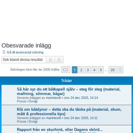
Obesvarade inlägg
Gå till avancerad sökning
Sök
Avancerad sökning
Sida
1
av
20
1
2
3
4
5
20
Näst
Sökningen fann fler än 1000 träffar
…
Trådar
Så här syr du ett båtkapell själv – steg för steg (material,
mallning, sömmar, bågar)
Senaste inlägget av
marintextil
«
ons 24 dec 2025, 14:14
Postat i
Övrigt
Klä om båtdynor – detta ska du tänka på (material, skum,
mått & professionella tips)
Senaste inlägget av
marintextil
«
ons 24 dec 2025, 14:11
Postat i
Övrigt
Rapport från en skurhink, eller Dagens skörd...