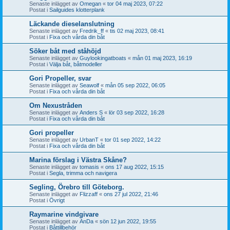
Senaste inlägget av
Omegan
«
tor 04 maj 2023, 07:22
Postat i
Sailguides klotterplank
Läckande dieselanslutning
Senaste inlägget av
Fredrik_ff
«
tis 02 maj 2023, 08:41
Postat i
Fixa och vårda din båt
Söker båt med ståhöjd
Senaste inlägget av
Guylookingatboats
«
mån 01 maj 2023, 16:19
Postat i
Välja båt, båtmodeller
Gori Propeller, svar
Senaste inlägget av
Seawolf
«
mån 05 sep 2022, 06:05
Postat i
Fixa och vårda din båt
Om Nexustråden
Senaste inlägget av
Anders S
«
lör 03 sep 2022, 16:28
Postat i
Fixa och vårda din båt
Gori propeller
Senaste inlägget av
UrbanT
«
tor 01 sep 2022, 14:22
Postat i
Fixa och vårda din båt
Marina förslag i Västra Skåne?
Senaste inlägget av
tomasis
«
ons 17 aug 2022, 15:15
Postat i
Segla, trimma och navigera
Segling, Örebro till Göteborg.
Senaste inlägget av
Flizzaff
«
ons 27 jul 2022, 21:46
Postat i
Övrigt
Raymarine vindgivare
Senaste inlägget av
AnDa
«
sön 12 jun 2022, 19:55
Postat i
Båttillbehör