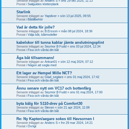
Senaste inlägget av
Anders S
«
ons 29 okt 2025, 11:13
Postat i
Sailguides klotterplank
Starlink
Senaste inlägget av
Yapdiver
«
sön 13 jul 2025, 09:55
Postat i
Båttillbehör
Vad är detta för jolle?
Senaste inlägget av
B.Ersson
«
mån 08 jul 2024, 18:36
Postat i
Välja båt, båtmodeller
kabelskor till tunna kablar jämte anslutningsplint
Senaste inlägget av
Seymor B Fudd
«
ons 03 jul 2024, 12:34
Postat i
Fixa och vårda din båt
Äga båt tillsammans!
Senaste inlägget av
Ankan01
«
sön 12 maj 2024, 07:12
Postat i
Någon att segla med
Ett lager av Hempel Mille NCT?
Senaste inlägget av
Glad_seglare
«
ons 01 maj 2024, 17:42
Postat i
Fixa och vårda din båt
Ännu senare nytt om VC17 och bottenfärg
Senaste inlägget av
Seymor B Fudd
«
ons 01 maj 2024, 17:00
Postat i
Fixa och vårda din båt
byta bälg för S110-drev på Comfort30
Senaste inlägget av
Sleven
«
sön 21 apr 2024, 11:08
Postat i
Fixa och vårda din båt
Re: Ny Kapten/aegare sokes till Havsornen I
Senaste inlägget av
Anders S
«
fre 29 mar 2024, 14:21
Postat i
Övrigt