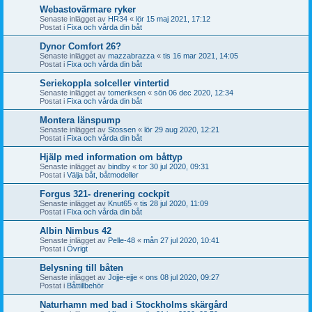
Webastovärmare ryker
Senaste inlägget av
HR34
«
lör 15 maj 2021, 17:12
Postat i
Fixa och vårda din båt
Dynor Comfort 26?
Senaste inlägget av
mazzabrazza
«
tis 16 mar 2021, 14:05
Postat i
Fixa och vårda din båt
Seriekoppla solceller vintertid
Senaste inlägget av
tomeriksen
«
sön 06 dec 2020, 12:34
Postat i
Fixa och vårda din båt
Montera länspump
Senaste inlägget av
Stossen
«
lör 29 aug 2020, 12:21
Postat i
Fixa och vårda din båt
Hjälp med information om båttyp
Senaste inlägget av
bindby
«
tor 30 jul 2020, 09:31
Postat i
Välja båt, båtmodeller
Forgus 321- drenering cockpit
Senaste inlägget av
Knut65
«
tis 28 jul 2020, 11:09
Postat i
Fixa och vårda din båt
Albin Nimbus 42
Senaste inlägget av
Pelle-48
«
mån 27 jul 2020, 10:41
Postat i
Övrigt
Belysning till båten
Senaste inlägget av
Jojje-ejje
«
ons 08 jul 2020, 09:27
Postat i
Båttillbehör
Naturhamn med bad i Stockholms skärgård