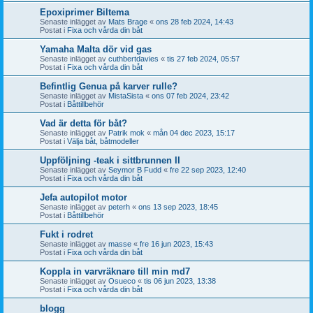
Epoxiprimer Biltema
Senaste inlägget av
Mats Brage
«
ons 28 feb 2024, 14:43
Postat i
Fixa och vårda din båt
Yamaha Malta dör vid gas
Senaste inlägget av
cuthbertdavies
«
tis 27 feb 2024, 05:57
Postat i
Fixa och vårda din båt
Befintlig Genua på karver rulle?
Senaste inlägget av
MistaSista
«
ons 07 feb 2024, 23:42
Postat i
Båttillbehör
Vad är detta för båt?
Senaste inlägget av
Patrik mok
«
mån 04 dec 2023, 15:17
Postat i
Välja båt, båtmodeller
Uppföljning -teak i sittbrunnen II
Senaste inlägget av
Seymor B Fudd
«
fre 22 sep 2023, 12:40
Postat i
Fixa och vårda din båt
Jefa autopilot motor
Senaste inlägget av
peterh
«
ons 13 sep 2023, 18:45
Postat i
Båttillbehör
Fukt i rodret
Senaste inlägget av
masse
«
fre 16 jun 2023, 15:43
Postat i
Fixa och vårda din båt
Koppla in varvräknare till min md7
Senaste inlägget av
Osueco
«
tis 06 jun 2023, 13:38
Postat i
Fixa och vårda din båt
blogg