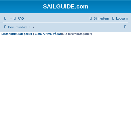
SAILGUIDE.com
>
FAQ
Bli medlem
Logga in
S
Forumindex
Lista forumkategorier
|
Lista Aktiva trådar
(alla forumkategorier)
ö
k