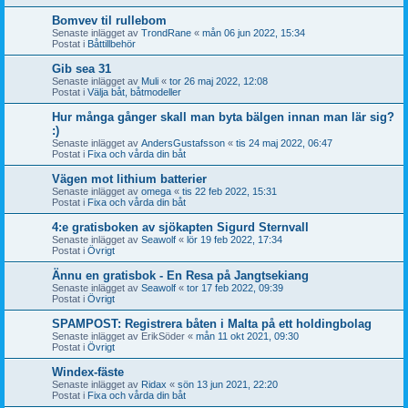
Bomvev til rullebom
Senaste inlägget av
TrondRane
«
mån 06 jun 2022, 15:34
Postat i
Båttillbehör
Gib sea 31
Senaste inlägget av
Muli
«
tor 26 maj 2022, 12:08
Postat i
Välja båt, båtmodeller
Hur många gånger skall man byta bälgen innan man lär sig?
:)
Senaste inlägget av
AndersGustafsson
«
tis 24 maj 2022, 06:47
Postat i
Fixa och vårda din båt
Vägen mot lithium batterier
Senaste inlägget av
omega
«
tis 22 feb 2022, 15:31
Postat i
Fixa och vårda din båt
4:e gratisboken av sjökapten Sigurd Sternvall
Senaste inlägget av
Seawolf
«
lör 19 feb 2022, 17:34
Postat i
Övrigt
Ännu en gratisbok - En Resa på Jangtsekiang
Senaste inlägget av
Seawolf
«
tor 17 feb 2022, 09:39
Postat i
Övrigt
SPAMPOST: Registrera båten i Malta på ett holdingbolag
Senaste inlägget av
ErikSöder
«
mån 11 okt 2021, 09:30
Postat i
Övrigt
Windex-fäste
Senaste inlägget av
Ridax
«
sön 13 jun 2021, 22:20
Postat i
Fixa och vårda din båt