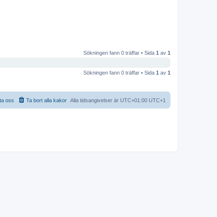
Sökningen fann 0 träffar • Sida
1
av
1
Sökningen fann 0 träffar • Sida
1
av
1
ta oss
Ta bort alla kakor
Alla tidsangivelser är UTC+01:00 UTC+1