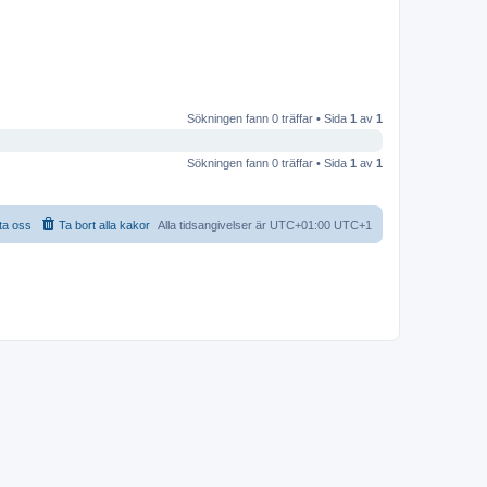
Sökningen fann 0 träffar • Sida
1
av
1
Sökningen fann 0 träffar • Sida
1
av
1
ta oss
Ta bort alla kakor
Alla tidsangivelser är UTC+01:00 UTC+1