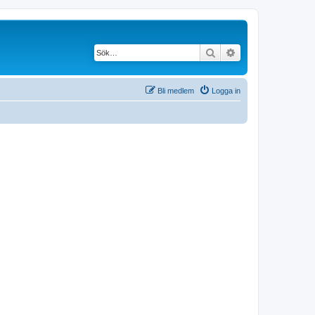
Sök
Avancerad söknin
Bli medlem
Logga in