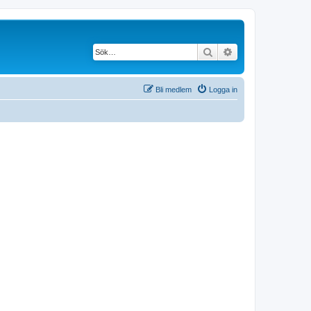
Sök
Avancerad söknin
Bli medlem
Logga in