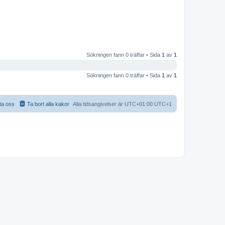
Sökningen fann 0 träffar • Sida
1
av
1
Sökningen fann 0 träffar • Sida
1
av
1
ta oss
Ta bort alla kakor
Alla tidsangivelser är UTC+01:00 UTC+1