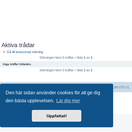
Aktiva trådar
Gå till avancerad sökning
Sökningen fann 0 träffar • Sida
1
av
1
Inga träffar hittades.
Sökningen fann 0 träffar • Sida
1
av
1
Forumindex
Alla tidsangivelser är UTC+01:00 UTC+1
Den här sidan använder cookies för att ge dig
Drivs av
phpBB
® Forum Software © phpBB Limited
den bästa upplevelsen.
Lär dig mer
Swedish translation by
phpBB Sweden
© 2006-2018
Integritetspolicy
|
Användarvillkor
Uppfattat!