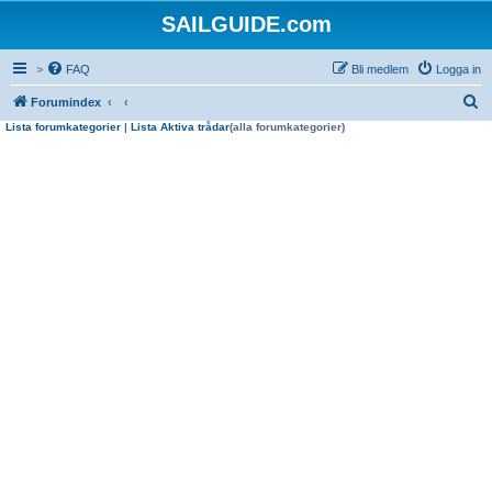
SAILGUIDE.com
>
FAQ
Bli medlem
Logga in
S
Forumindex
Lista forumkategorier
|
Lista Aktiva trådar
(alla forumkategorier)
ö
k