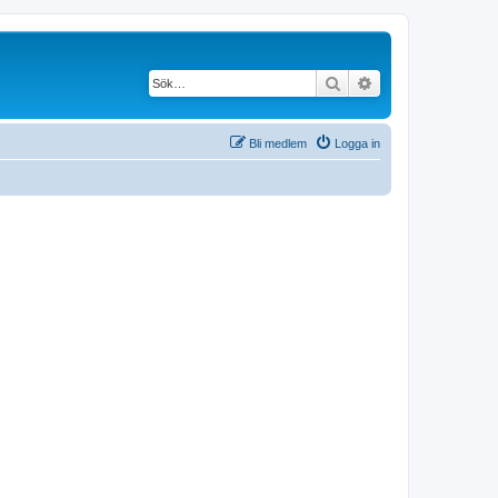
Sök
Avancerad söknin
Bli medlem
Logga in