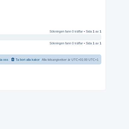
Sökningen fann 0 träffar • Sida
1
av
1
Sökningen fann 0 träffar • Sida
1
av
1
ta oss
Ta bort alla kakor
Alla tidsangivelser är UTC+01:00 UTC+1